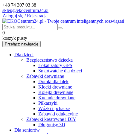
+48 74 307 03 38
sklep@ekocentrum24.pl
Zaloguj się / Rejestracja
0
koszyk pusty
Przełącz nawigację
Dla dzieci
Bezpieczeństwo dziecka
Lokalizatory GPS
Smartwatche dla dzieci
Zabawki drewniane
Domki dla lalek
Klocki drewniane
Kolejki drewniane
Kuchnie drewniane
Piłkarzyki
Wózki i pchacze
Zabawki edukacyjne
Zabawki kreatywne i DIY
Długopisy 3D
Dla seniorów