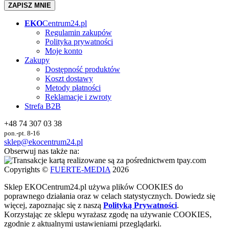
ZAPISZ MNIE
EKO
Centrum24.pl
Regulamin zakupów
Polityka prywatności
Moje konto
Zakupy
Dostępność produktów
Koszt dostawy
Metody płatności
Reklamacje i zwroty
Strefa B2B
+48 74 307 03 38
pon.-pt. 8-16
sklep@ekocentrum24.pl
Obserwuj nas także na:
Copyrights ©
FUERTE-MEDIA
2026
Sklep
EKO
Centrum24.pl używa plików COOKIES do
poprawnego działania oraz w celach statystycznych
. Dowiedz się
więcej, zapoznając się z naszą
Polityką Prywatności
.
Korzystając ze sklepu wyrażasz zgodę na używanie COOKIES,
zgodnie z aktualnymi ustawieniami przeglądarki.