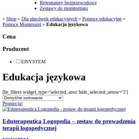
Rejestratory bezprzewodowe
Zestawy do monitoringu
»
Shop
»
Dla placówek edukacyjnych
»
Pomoce edukacyjne
»
Pomoce Montessori
»
Edukacja językowa
Cena
Producent
EISYSTEM
Edukacja językowa
[br_filters widget_type='selected_area' hide_selected_arrow='1']
Promocja!
Eduterapeutica Logopedia – zestaw do prowadzenia
terapii logopedycznej