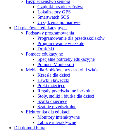
Bezpieczeństwo seniora
Czujniki bezpieczeństwa
Lokalizatory GPS
Smartwatch SOS
Urządzenia pomiarowe
Dla placówek edukacyjnych
Podstawy programowania
Programowanie dla przedszkolaków
Programowanie w szkole
Druk 3D
Pomoce edukacyjne
Specjalne potrzeby edukacyjne
Pomoce Montessori
Meble dla żłobków, przedszkoli i szkół
Krzesła dla dzieci
Ławki i ławeczki
Półki dziecięce
Regały przedszkolne i szkolne
Stoły, stoliki i biurka dla dzieci
Szafki dziecięce
Szatnie przedszkolne
Elektronika dla edukacji
Monitory interaktywne
Tablice interaktywne
Dla domu i biura