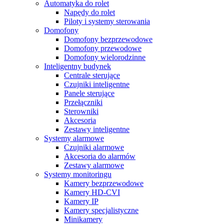
Automatyka do rolet
Napędy do rolet
Piloty i systemy sterowania
Domofony
Domofony bezprzewodowe
Domofony przewodowe
Domofony wielorodzinne
Inteligentny budynek
Centrale sterujące
Czujniki inteligentne
Panele sterujące
Przełączniki
Sterowniki
Akcesoria
Zestawy inteligentne
Systemy alarmowe
Czujniki alarmowe
Akcesoria do alarmów
Zestawy alarmowe
Systemy monitoringu
Kamery bezprzewodowe
Kamery HD-CVI
Kamery IP
Kamery specjalistyczne
Minikamery