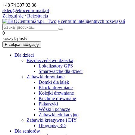
+48 74 307 03 38
sklep@ekocentrum24.pl
Zaloguj się / Rejestracja
0
koszyk pusty
Przełącz nawigację
Dla dzieci
Bezpieczeństwo dziecka
Lokalizatory GPS
Smartwatche dla dzieci
Zabawki drewniane
Domki dla lalek
Klocki drewniane
Kolejki drewniane
Kuchnie drewniane
Piłkarzyki
Wózki i pchacze
Zabawki edukacyjne
Zabawki kreatywne i DIY
Długopisy 3D
Dla seniorów