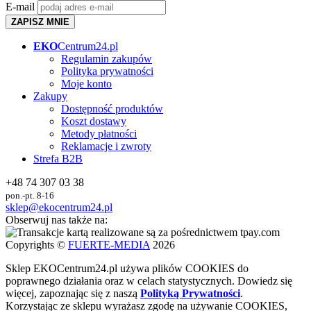
E-mail
ZAPISZ MNIE
EKO
Centrum24.pl
Regulamin zakupów
Polityka prywatności
Moje konto
Zakupy
Dostępność produktów
Koszt dostawy
Metody płatności
Reklamacje i zwroty
Strefa B2B
+48 74 307 03 38
pon.-pt. 8-16
sklep@ekocentrum24.pl
Obserwuj nas także na:
Copyrights ©
FUERTE-MEDIA
2026
Sklep
EKO
Centrum24.pl używa plików COOKIES do
poprawnego działania oraz w celach statystycznych
. Dowiedz się
więcej, zapoznając się z naszą
Polityką Prywatności
.
Korzystając ze sklepu wyrażasz zgodę na używanie COOKIES,