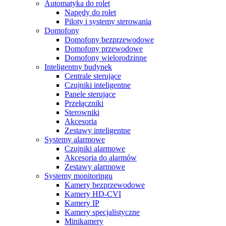
Automatyka do rolet
Napędy do rolet
Piloty i systemy sterowania
Domofony
Domofony bezprzewodowe
Domofony przewodowe
Domofony wielorodzinne
Inteligentny budynek
Centrale sterujące
Czujniki inteligentne
Panele sterujące
Przełączniki
Sterowniki
Akcesoria
Zestawy inteligentne
Systemy alarmowe
Czujniki alarmowe
Akcesoria do alarmów
Zestawy alarmowe
Systemy monitoringu
Kamery bezprzewodowe
Kamery HD-CVI
Kamery IP
Kamery specjalistyczne
Minikamery