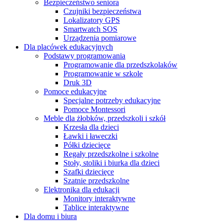
Bezpieczeństwo seniora
Czujniki bezpieczeństwa
Lokalizatory GPS
Smartwatch SOS
Urządzenia pomiarowe
Dla placówek edukacyjnych
Podstawy programowania
Programowanie dla przedszkolaków
Programowanie w szkole
Druk 3D
Pomoce edukacyjne
Specjalne potrzeby edukacyjne
Pomoce Montessori
Meble dla żłobków, przedszkoli i szkół
Krzesła dla dzieci
Ławki i ławeczki
Półki dziecięce
Regały przedszkolne i szkolne
Stoły, stoliki i biurka dla dzieci
Szafki dziecięce
Szatnie przedszkolne
Elektronika dla edukacji
Monitory interaktywne
Tablice interaktywne
Dla domu i biura