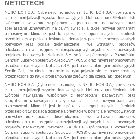
NETICTECH
NETICTECH S.A. (Cybernetic Technologies NETICTECH S.A.) powstała w
celu komercjalizacji wysoko innowacyjnych idei oraz umożliwieniu ich
twórcom nawiązania współpracy z jednostkami badawczymi oraz
specjalistami uznawanymi na całym świecie, a także nowymi partnerami
biznesowymi. Mimo iż jest to spółka z kategorii małych i średnich
przedsiębiorstw, posiada doskonałą orientację w potencjale nowopowstałych
pomysłów oraz bogate doświadczenie we wdrażaniu procesów
udoskonalania a następnie komercjalizacji wybranych i zainkubowanych
projektów badawczych. Netictech S.A. ściśle współpracuje z Poznańskim
Centrum Superkomputerowo-Sieciowym (PCSS) oraz innymi renomowanymi
ośrodkami naukowymi. Netictech S.A. jest producentem gier edukacyjnych
Scottie Go!, a w niedługim czasie na ryku pojawią się ich nowe produkty
przeznaczone do nauki programowania zarówno dla dzieci, jak i dorosłych.
NETICTECH S.A. (Cybernetic Technologies NETICTECH S.A.) powstała w
celu komercjalizacji wysoko innowacyjnych idei oraz umożliwieniu ich
twórcom nawiązania współpracy z jednostkami badawczymi oraz
specjalistami uznawanymi na całym świecie, a także nowymi partnerami
biznesowymi. Mimo iż jest to spółka z kategorii małych i średnich
przedsiębiorstw, posiada doskonałą orientację w potencjale nowopowstałych
pomysłów oraz bogate doświadczenie we wdrażaniu procesów
udoskonalania a następnie komercjalizacji wybranych i zainkubowanych
projektów badawczych. Netictech S.A. ściśle współpracuje z Poznańskim
Centrum Superkomputerowo-Sieciowym (PCSS) oraz innymi renomowanymi
ośrodkami naukowymi. Netictech S.A. jest producentem gier edukacyjnych