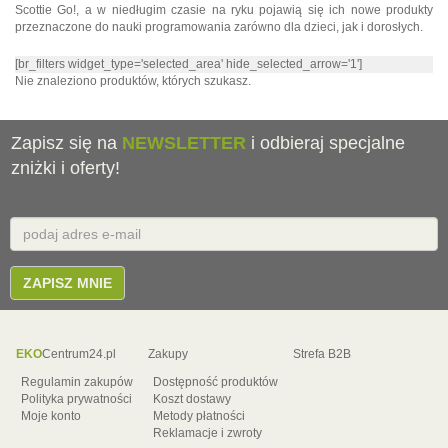
Scottie Go!, a w niedługim czasie na ryku pojawią się ich nowe produkty
przeznaczone do nauki programowania zarówno dla dzieci, jak i dorosłych.
[br_filters widget_type='selected_area' hide_selected_arrow='1']
Nie znaleziono produktów, których szukasz.
Zapisz się na
NEWSLETTER
i odbieraj specjalne
zniżki i oferty!
Email
E-
mail
ZAPISZ MNIE
EKO
Centrum24.pl
Zakupy
Strefa B2B
Regulamin zakupów
Dostępność produktów
Polityka prywatności
Koszt dostawy
Moje konto
Metody płatności
Reklamacje i zwroty