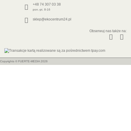
+48 74 307 03 38
pon.-pt. 8-16
sklep@ekocentrum24.pl
Obserwuj nas także na:
Copyrights ©
FUERTE-MEDIA
2026