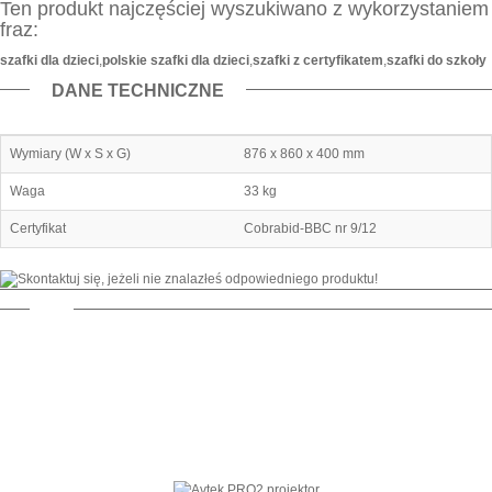
Ten produkt najczęściej wyszukiwano z wykorzystaniem
fraz:
szafki dla dzieci
,
polskie szafki dla dzieci
,
szafki z certyfikatem
,
szafki do szkoły
DANE TECHNICZNE
Wymiary (W x S x G)
876 x 860 x 400 mm
Waga
33 kg
Certyfikat
Cobrabid-BBC nr 9/12