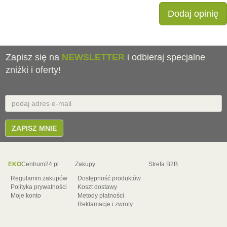
Dodaj opinię
Zapisz się na
NEWSLETTER
i odbieraj specjalne
zniżki i oferty!
Email
E-
mail
ZAPISZ MNIE
EKO
Centrum24.pl
Zakupy
Strefa B2B
Regulamin zakupów
Dostępność produktów
Polityka prywatności
Koszt dostawy
Moje konto
Metody płatności
Reklamacje i zwroty