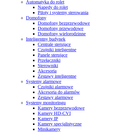
Automatyka do rolet
Napędy do rolet
Piloty i systemy sterowania
Domofony
Domofony bezprzewodowe
Domofony przewodowe
Domofony wielorodzinne
Inteligentny budynek
Centrale sterujące
Czujniki inteligentne
Panele sterujące
Przełączniki
Sterowniki
Akcesoria
Zestawy inteligentne
Systemy alarmowe
Czujniki alarmowe
Akcesoria do alarmów
Zestawy alarmowe
Systemy monitoringu
Kamery bezprzewodowe
Kamery HD-CVI
Kamery IP
Kamery specjalistyczne
Minikamery