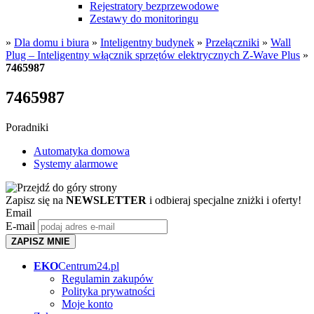
Rejestratory bezprzewodowe
Zestawy do monitoringu
»
Dla domu i biura
»
Inteligentny budynek
»
Przełączniki
»
Wall
Plug – Inteligentny włącznik sprzętów elektrycznych Z-Wave Plus
»
7465987
7465987
Poradniki
Automatyka domowa
Systemy alarmowe
Zapisz się na
NEWSLETTER
i odbieraj specjalne zniżki i oferty!
Email
E-mail
ZAPISZ MNIE
EKO
Centrum24.pl
Regulamin zakupów
Polityka prywatności
Moje konto