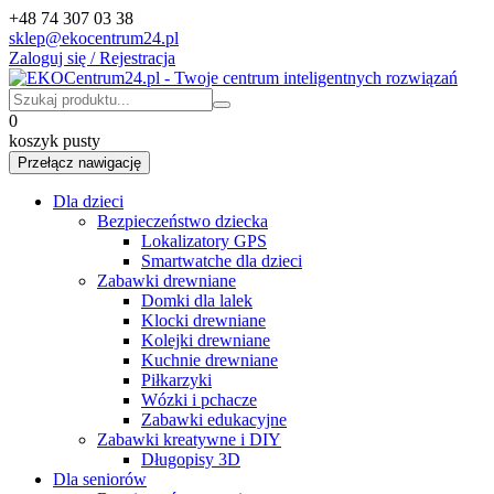
+48 74 307 03 38
sklep@ekocentrum24.pl
Zaloguj się / Rejestracja
0
koszyk pusty
Przełącz nawigację
Dla dzieci
Bezpieczeństwo dziecka
Lokalizatory GPS
Smartwatche dla dzieci
Zabawki drewniane
Domki dla lalek
Klocki drewniane
Kolejki drewniane
Kuchnie drewniane
Piłkarzyki
Wózki i pchacze
Zabawki edukacyjne
Zabawki kreatywne i DIY
Długopisy 3D
Dla seniorów