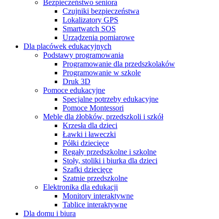
Bezpieczeństwo seniora
Czujniki bezpieczeństwa
Lokalizatory GPS
Smartwatch SOS
Urządzenia pomiarowe
Dla placówek edukacyjnych
Podstawy programowania
Programowanie dla przedszkolaków
Programowanie w szkole
Druk 3D
Pomoce edukacyjne
Specjalne potrzeby edukacyjne
Pomoce Montessori
Meble dla żłobków, przedszkoli i szkół
Krzesła dla dzieci
Ławki i ławeczki
Półki dziecięce
Regały przedszkolne i szkolne
Stoły, stoliki i biurka dla dzieci
Szafki dziecięce
Szatnie przedszkolne
Elektronika dla edukacji
Monitory interaktywne
Tablice interaktywne
Dla domu i biura