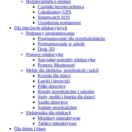
Bezpieczeństwo seniora
Czujniki bezpieczeństwa
Lokalizatory GPS
Smartwatch SOS
Urządzenia pomiarowe
Dla placówek edukacyjnych
Podstawy programowania
Programowanie dla przedszkolaków
Programowanie w szkole
Druk 3D
Pomoce edukacyjne
Specjalne potrzeby edukacyjne
Pomoce Montessori
Meble dla żłobków, przedszkoli i szkół
Krzesła dla dzieci
Ławki i ławeczki
Półki dziecięce
Regały przedszkolne i szkolne
Stoły, stoliki i biurka dla dzieci
Szafki dziecięce
Szatnie przedszkolne
Elektronika dla edukacji
Monitory interaktywne
Tablice interaktywne
Dla domu i biura