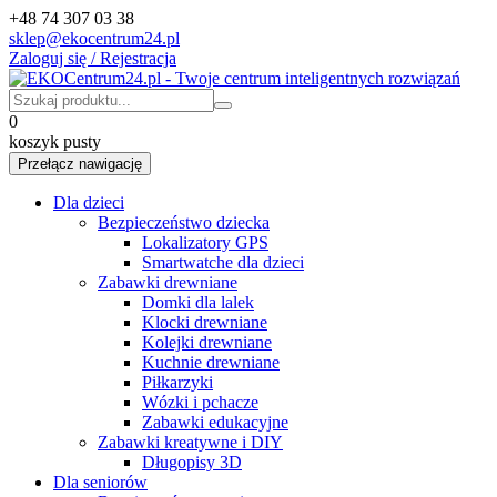
+48 74 307 03 38
sklep@ekocentrum24.pl
Zaloguj się / Rejestracja
0
koszyk pusty
Przełącz nawigację
Dla dzieci
Bezpieczeństwo dziecka
Lokalizatory GPS
Smartwatche dla dzieci
Zabawki drewniane
Domki dla lalek
Klocki drewniane
Kolejki drewniane
Kuchnie drewniane
Piłkarzyki
Wózki i pchacze
Zabawki edukacyjne
Zabawki kreatywne i DIY
Długopisy 3D
Dla seniorów