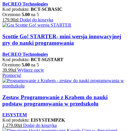
BeCREO Technologies
Kod produktu:
BCT-SCBASIC
Oceniono
5.00
na 5
179.90
zł
Dodaj do koszyka
Scottie Go! STARTER- mini wersja innowacyjnej
gry do nauki programowania
BeCREO Technologies
Kod produktu:
BCT-SGSTART
Oceniono
5.00
na 5
39.99
zł
Wybierz opcje
Promocja!
Zestaw Programowanie z Krabem do nauki
podstaw programowania w przedszkolu
EISYSTEM
Kod produktu:
EISYSTEMPZK
1,279.00
zł
Dodaj do koszyka