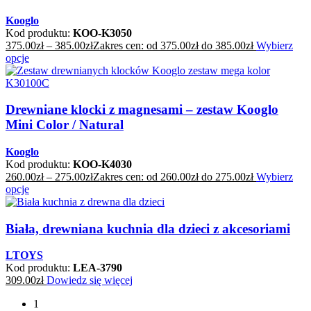
Kooglo
Kod produktu:
KOO-K3050
375.00
zł
–
385.00
zł
Zakres cen: od 375.00zł do 385.00zł
Wybierz
opcje
Drewniane klocki z magnesami – zestaw Kooglo
Mini Color / Natural
Kooglo
Kod produktu:
KOO-K4030
260.00
zł
–
275.00
zł
Zakres cen: od 260.00zł do 275.00zł
Wybierz
opcje
Biała, drewniana kuchnia dla dzieci z akcesoriami
LTOYS
Kod produktu:
LEA-3790
309.00
zł
Dowiedz się więcej
1