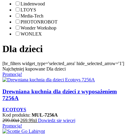
Lindenwood
LTOYS
Media-Tech
PHOTONROBOT
Wonder Workshop
WONLEX
Dla dzieci
[br_filters widget_type='selected_area' hide_selected_arrow='1']
Najchętniej kupowane Dla dzieci
Promocja!
Drewniana kuchnia dla dzieci z wyposażeniem
7256A
ECOTOYS
Kod produktu:
MUL-7256A
299.00
zł
269.99
zł
Dowiedz się więcej
Promocja!