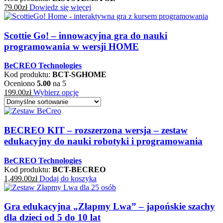
79.00
zł
Dowiedz się więcej
Scottie Go! – innowacyjna gra do nauki
programowania w wersji HOME
BeCREO Technologies
Kod produktu:
BCT-SGHOME
Oceniono
5.00
na 5
199.00
zł
Wybierz opcje
BECREO KIT – rozszerzona wersja – zestaw
edukacyjny do nauki robotyki i programowania
BeCREO Technologies
Kod produktu:
BCT-BECREO
1,499.00
zł
Dodaj do koszyka
Gra edukacyjna „Złapmy Lwa” – japońskie szachy
dla dzieci od 5 do 10 lat