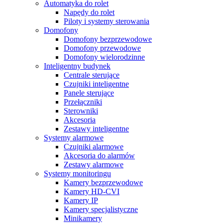
Automatyka do rolet
Napędy do rolet
Piloty i systemy sterowania
Domofony
Domofony bezprzewodowe
Domofony przewodowe
Domofony wielorodzinne
Inteligentny budynek
Centrale sterujące
Czujniki inteligentne
Panele sterujące
Przełączniki
Sterowniki
Akcesoria
Zestawy inteligentne
Systemy alarmowe
Czujniki alarmowe
Akcesoria do alarmów
Zestawy alarmowe
Systemy monitoringu
Kamery bezprzewodowe
Kamery HD-CVI
Kamery IP
Kamery specjalistyczne
Minikamery