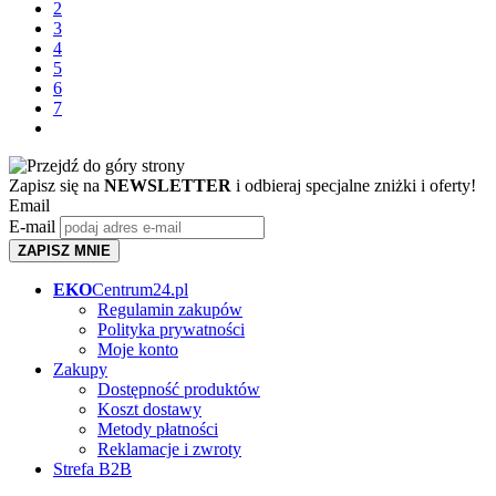
2
3
4
5
6
7
Zapisz się na
NEWSLETTER
i odbieraj specjalne zniżki i oferty!
Email
E-mail
ZAPISZ MNIE
EKO
Centrum24.pl
Regulamin zakupów
Polityka prywatności
Moje konto
Zakupy
Dostępność produktów
Koszt dostawy
Metody płatności
Reklamacje i zwroty
Strefa B2B