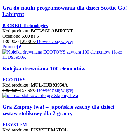
Gra do nauki programowania dla dzieci Scottie Go!
Labirynt
BeCREO Technologies
Kod produktu:
BCT-SGLABIRYNT
Oceniono
5.00
na 5
139.90
zł
129.90
zł
Dowiedz się więcej
Promocja!
Kolejka drewniana 100 elementów
ECOTOYS
Kod produktu:
MUL-HJD93950A
199.00
zł
157.99
zł
Dowiedz się więcej
Gra Złapmy lwa! – japońskie szachy dla dzieci
zestaw stolikowy dla 2 graczy
EISYSTEM
Kod produktu:
EISYSTEMSTOL