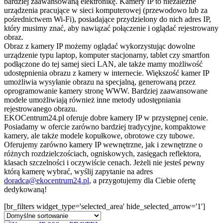
bardziej zaawansowaną elektronikę. Kamery IP to niezależne
urządzenia pracujące w sieci komputerowej (przewodowo lub za
pośrednictwem Wi-Fi), posiadające przydzielony do nich adres IP,
który musimy znać, aby nawiązać połączenie i oglądać rejestrowany
obraz.
Obraz z kamery IP możemy oglądać wykorzystując dowolne
urządzenie typu laptop, komputer stacjonarny, tablet czy smartfon
podłączone do tej samej sieci LAN, ale także mamy możliwość
udostępnienia obrazu z kamery w internecie. Większość kamer IP
umożliwia wysyłanie obrazu na specjalną, generowaną przez
oprogramowanie kamery stronę WWW. Bardziej zaawansowane
modele umożliwiają również inne metody udostępniania
rejestrowanego obrazu.
EKOCentrum24.pl oferuje dobre kamery IP w przystępnej cenie.
Posiadamy w ofercie zarówno bardziej tradycyjne, kompaktowe
kamery, ale także modele kopułkowe, obrotowe czy tubowe.
Oferujemy zarówno kamery IP wewnętrzne, jak i zewnętrzne o
różnych rozdzielczościach, ogniskowych, zasięgach reflektora,
klasach szczelności i oczywiście cenach. Jeżeli nie jesteś pewny
którą kamerę wybrać, wyślij zapytanie na adres
doradca@ekocentrum24.pl
, a przygotujemy dla Ciebie ofertę
dedykowaną!
[br_filters widget_type='selected_area' hide_selected_arrow='1']