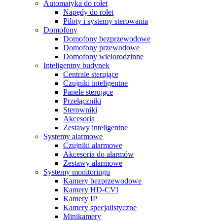
Automatyka do rolet
Napędy do rolet
Piloty i systemy sterowania
Domofony
Domofony bezprzewodowe
Domofony przewodowe
Domofony wielorodzinne
Inteligentny budynek
Centrale sterujące
Czujniki inteligentne
Panele sterujące
Przełączniki
Sterowniki
Akcesoria
Zestawy inteligentne
Systemy alarmowe
Czujniki alarmowe
Akcesoria do alarmów
Zestawy alarmowe
Systemy monitoringu
Kamery bezprzewodowe
Kamery HD-CVI
Kamery IP
Kamery specjalistyczne
Minikamery