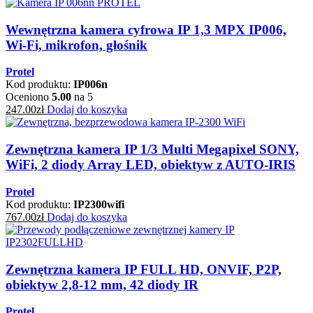
Wewnętrzna kamera cyfrowa IP 1,3 MPX IP006,
Wi-Fi, mikrofon, głośnik
Protel
Kod produktu:
IP006n
Oceniono
5.00
na 5
247.00
zł
Dodaj do koszyka
Zewnętrzna kamera IP 1/3 Multi Megapixel SONY,
WiFi, 2 diody Array LED, obiektyw z AUTO-IRIS
Protel
Kod produktu:
IP2300wifi
767.00
zł
Dodaj do koszyka
Zewnętrzna kamera IP FULL HD, ONVIF, P2P,
obiektyw 2,8-12 mm, 42 diody IR
Protel