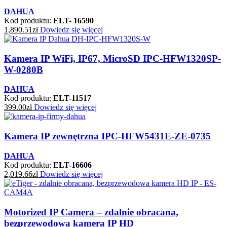
DAHUA
Kod produktu:
ELT- 16590
1,890.51
zł
Dowiedz się więcej
Kamera IP WiFi, IP67, MicroSD IPC-HFW1320SP-
W-0280B
DAHUA
Kod produktu:
ELT-11517
399.00
zł
Dowiedz się więcej
Kamera IP zewnętrzna IPC-HFW5431E-ZE-0735
DAHUA
Kod produktu:
ELT-16606
2,019.66
zł
Dowiedz się więcej
Motorized IP Camera – zdalnie obracana,
bezprzewodowa kamera IP HD