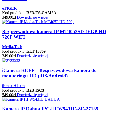
eTIGER
Kod produktu:
B2B-ES-CAM2A
349.00
zł
Dowiedz się więcej
Bezprzewodowa kamera IP MT4052SD-16GB HD
720P WIFI
Media-Tech
Kod produktu:
ELT-13869
349.00
zł
Dowiedz się więcej
iCamera KEEP – Bezprzewodowa kamera do
monitoringu HD (iOS/Android)
iSmartAlarm
Kod produktu:
B2B-ISC3
549.00
zł
Dowiedz się więcej
Kamera IP Dahua IPC-HFW5431E-ZE-27135