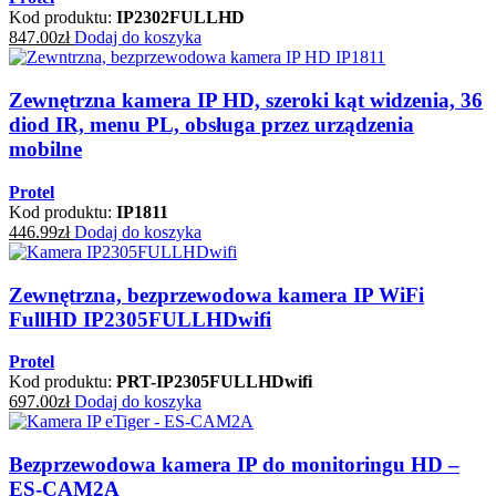
Kod produktu:
IP2302FULLHD
847.00
zł
Dodaj do koszyka
Zewnętrzna kamera IP HD, szeroki kąt widzenia, 36
diod IR, menu PL, obsługa przez urządzenia
mobilne
Protel
Kod produktu:
IP1811
446.99
zł
Dodaj do koszyka
Zewnętrzna, bezprzewodowa kamera IP WiFi
FullHD IP2305FULLHDwifi
Protel
Kod produktu:
PRT-IP2305FULLHDwifi
697.00
zł
Dodaj do koszyka
Bezprzewodowa kamera IP do monitoringu HD –
ES-CAM2A