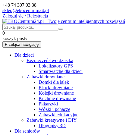
+48 74 307 03 38
sklep@ekocentrum24.pl
Zaloguj się / Rejestracja
0
koszyk pusty
Przełącz nawigację
Dla dzieci
Bezpieczeństwo dziecka
Lokalizatory GPS
Smartwatche dla dzieci
Zabawki drewniane
Domki dla lalek
Klocki drewniane
Kolejki drewniane
Kuchnie drewniane
Piłkarzyki
Wózki i pchacze
Zabawki edukacyjne
Zabawki kreatywne i DIY
Długopisy 3D
Dla seniorów