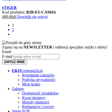
eTIGER
Kod produktu:
B2B-ES-CAM4A
499.00
zł
Dowiedz się więcej
1
2
Zapisz się na
NEWSLETTER
i odbieraj specjalne zniżki i oferty!
Email
E-mail
ZAPISZ MNIE
EKO
Centrum24.pl
Regulamin zakupów
Polityka prywatności
Moje konto
Zakupy
Dostępność produktów
Koszt dostawy
Metody płatności
Reklamacje i zwroty
Strefa B2B