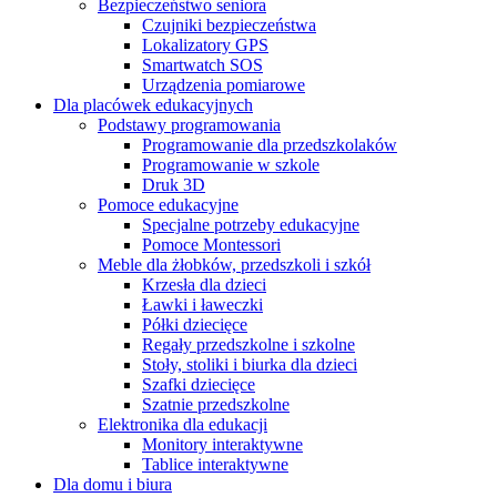
Bezpieczeństwo seniora
Czujniki bezpieczeństwa
Lokalizatory GPS
Smartwatch SOS
Urządzenia pomiarowe
Dla placówek edukacyjnych
Podstawy programowania
Programowanie dla przedszkolaków
Programowanie w szkole
Druk 3D
Pomoce edukacyjne
Specjalne potrzeby edukacyjne
Pomoce Montessori
Meble dla żłobków, przedszkoli i szkół
Krzesła dla dzieci
Ławki i ławeczki
Półki dziecięce
Regały przedszkolne i szkolne
Stoły, stoliki i biurka dla dzieci
Szafki dziecięce
Szatnie przedszkolne
Elektronika dla edukacji
Monitory interaktywne
Tablice interaktywne
Dla domu i biura