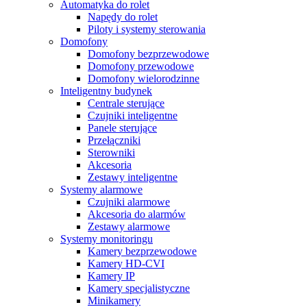
Automatyka do rolet
Napędy do rolet
Piloty i systemy sterowania
Domofony
Domofony bezprzewodowe
Domofony przewodowe
Domofony wielorodzinne
Inteligentny budynek
Centrale sterujące
Czujniki inteligentne
Panele sterujące
Przełączniki
Sterowniki
Akcesoria
Zestawy inteligentne
Systemy alarmowe
Czujniki alarmowe
Akcesoria do alarmów
Zestawy alarmowe
Systemy monitoringu
Kamery bezprzewodowe
Kamery HD-CVI
Kamery IP
Kamery specjalistyczne
Minikamery