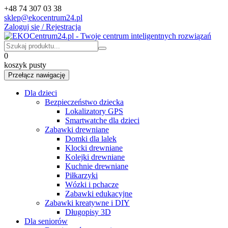
+48 74 307 03 38
sklep@ekocentrum24.pl
Zaloguj się / Rejestracja
0
koszyk pusty
Przełącz nawigację
Dla dzieci
Bezpieczeństwo dziecka
Lokalizatory GPS
Smartwatche dla dzieci
Zabawki drewniane
Domki dla lalek
Klocki drewniane
Kolejki drewniane
Kuchnie drewniane
Piłkarzyki
Wózki i pchacze
Zabawki edukacyjne
Zabawki kreatywne i DIY
Długopisy 3D
Dla seniorów