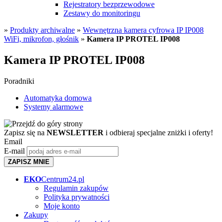
Rejestratory bezprzewodowe
Zestawy do monitoringu
»
Produkty archiwalne
»
Wewnętrzna kamera cyfrowa IP IP008
WiFi, mikrofon, głośnik
»
Kamera IP PROTEL IP008
Kamera IP PROTEL IP008
Poradniki
Automatyka domowa
Systemy alarmowe
Zapisz się na
NEWSLETTER
i odbieraj specjalne zniżki i oferty!
Email
E-mail
ZAPISZ MNIE
EKO
Centrum24.pl
Regulamin zakupów
Polityka prywatności
Moje konto
Zakupy