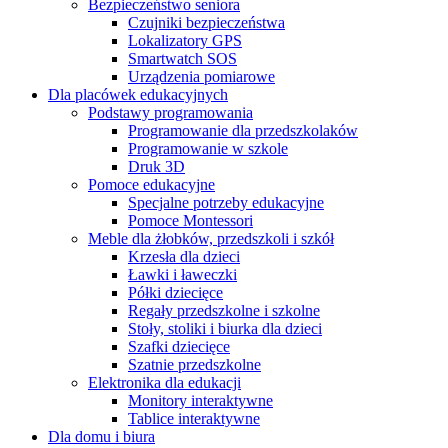
Bezpieczeństwo seniora
Czujniki bezpieczeństwa
Lokalizatory GPS
Smartwatch SOS
Urządzenia pomiarowe
Dla placówek edukacyjnych
Podstawy programowania
Programowanie dla przedszkolaków
Programowanie w szkole
Druk 3D
Pomoce edukacyjne
Specjalne potrzeby edukacyjne
Pomoce Montessori
Meble dla żłobków, przedszkoli i szkół
Krzesła dla dzieci
Ławki i ławeczki
Półki dziecięce
Regały przedszkolne i szkolne
Stoły, stoliki i biurka dla dzieci
Szafki dziecięce
Szatnie przedszkolne
Elektronika dla edukacji
Monitory interaktywne
Tablice interaktywne
Dla domu i biura