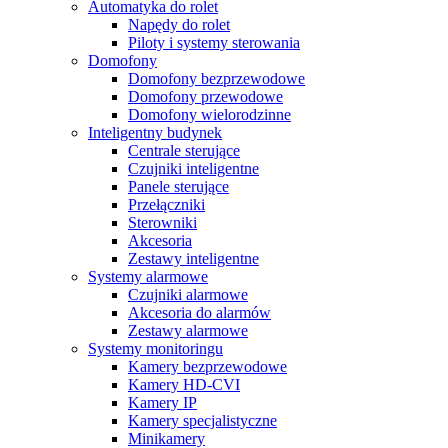
Automatyka do rolet
Napędy do rolet
Piloty i systemy sterowania
Domofony
Domofony bezprzewodowe
Domofony przewodowe
Domofony wielorodzinne
Inteligentny budynek
Centrale sterujące
Czujniki inteligentne
Panele sterujące
Przełączniki
Sterowniki
Akcesoria
Zestawy inteligentne
Systemy alarmowe
Czujniki alarmowe
Akcesoria do alarmów
Zestawy alarmowe
Systemy monitoringu
Kamery bezprzewodowe
Kamery HD-CVI
Kamery IP
Kamery specjalistyczne
Minikamery