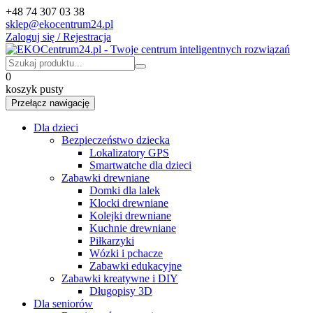
+48 74 307 03 38
sklep@ekocentrum24.pl
Zaloguj się / Rejestracja
0
koszyk pusty
Przełącz nawigację
Dla dzieci
Bezpieczeństwo dziecka
Lokalizatory GPS
Smartwatche dla dzieci
Zabawki drewniane
Domki dla lalek
Klocki drewniane
Kolejki drewniane
Kuchnie drewniane
Piłkarzyki
Wózki i pchacze
Zabawki edukacyjne
Zabawki kreatywne i DIY
Długopisy 3D
Dla seniorów