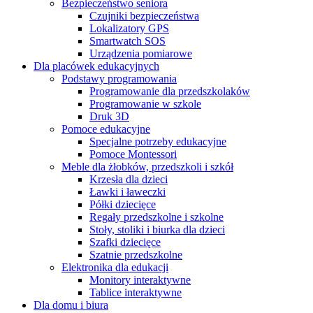
Bezpieczeństwo seniora
Czujniki bezpieczeństwa
Lokalizatory GPS
Smartwatch SOS
Urządzenia pomiarowe
Dla placówek edukacyjnych
Podstawy programowania
Programowanie dla przedszkolaków
Programowanie w szkole
Druk 3D
Pomoce edukacyjne
Specjalne potrzeby edukacyjne
Pomoce Montessori
Meble dla żłobków, przedszkoli i szkół
Krzesła dla dzieci
Ławki i ławeczki
Półki dziecięce
Regały przedszkolne i szkolne
Stoły, stoliki i biurka dla dzieci
Szafki dziecięce
Szatnie przedszkolne
Elektronika dla edukacji
Monitory interaktywne
Tablice interaktywne
Dla domu i biura