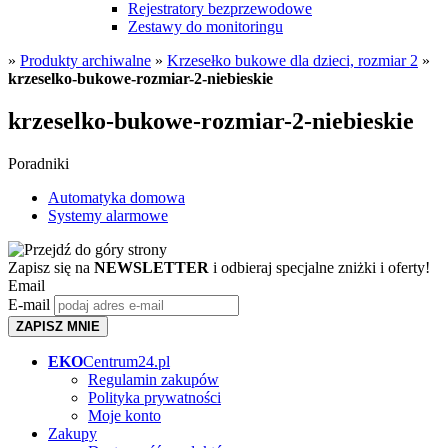
Rejestratory bezprzewodowe
Zestawy do monitoringu
»
Produkty archiwalne
»
Krzesełko bukowe dla dzieci, rozmiar 2
»
krzeselko-bukowe-rozmiar-2-niebieskie
krzeselko-bukowe-rozmiar-2-niebieskie
Poradniki
Automatyka domowa
Systemy alarmowe
Zapisz się na
NEWSLETTER
i odbieraj specjalne zniżki i oferty!
Email
E-mail
ZAPISZ MNIE
EKO
Centrum24.pl
Regulamin zakupów
Polityka prywatności
Moje konto
Zakupy