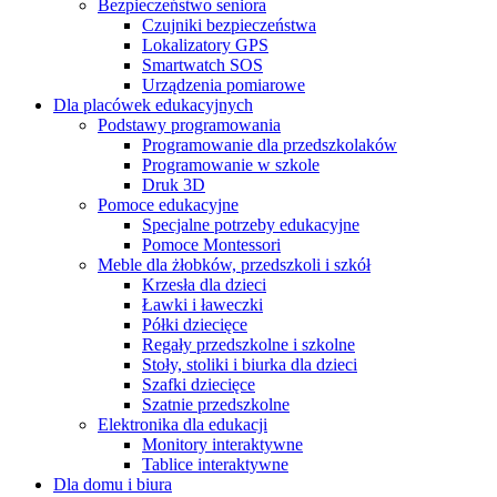
Bezpieczeństwo seniora
Czujniki bezpieczeństwa
Lokalizatory GPS
Smartwatch SOS
Urządzenia pomiarowe
Dla placówek edukacyjnych
Podstawy programowania
Programowanie dla przedszkolaków
Programowanie w szkole
Druk 3D
Pomoce edukacyjne
Specjalne potrzeby edukacyjne
Pomoce Montessori
Meble dla żłobków, przedszkoli i szkół
Krzesła dla dzieci
Ławki i ławeczki
Półki dziecięce
Regały przedszkolne i szkolne
Stoły, stoliki i biurka dla dzieci
Szafki dziecięce
Szatnie przedszkolne
Elektronika dla edukacji
Monitory interaktywne
Tablice interaktywne
Dla domu i biura