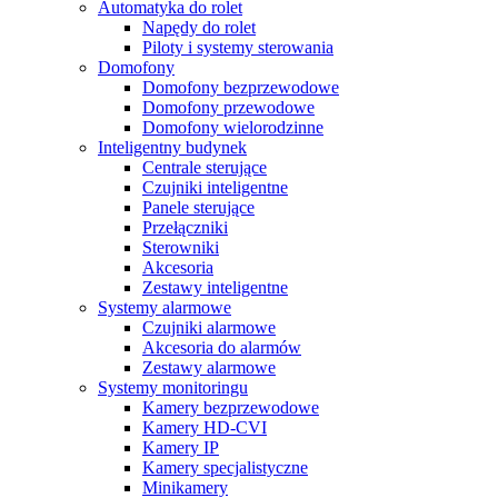
Automatyka do rolet
Napędy do rolet
Piloty i systemy sterowania
Domofony
Domofony bezprzewodowe
Domofony przewodowe
Domofony wielorodzinne
Inteligentny budynek
Centrale sterujące
Czujniki inteligentne
Panele sterujące
Przełączniki
Sterowniki
Akcesoria
Zestawy inteligentne
Systemy alarmowe
Czujniki alarmowe
Akcesoria do alarmów
Zestawy alarmowe
Systemy monitoringu
Kamery bezprzewodowe
Kamery HD-CVI
Kamery IP
Kamery specjalistyczne
Minikamery