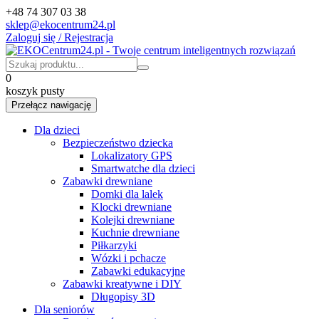
+48 74 307 03 38
sklep@ekocentrum24.pl
Zaloguj się / Rejestracja
0
koszyk pusty
Przełącz nawigację
Dla dzieci
Bezpieczeństwo dziecka
Lokalizatory GPS
Smartwatche dla dzieci
Zabawki drewniane
Domki dla lalek
Klocki drewniane
Kolejki drewniane
Kuchnie drewniane
Piłkarzyki
Wózki i pchacze
Zabawki edukacyjne
Zabawki kreatywne i DIY
Długopisy 3D
Dla seniorów