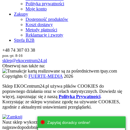
Polityka prywatności
Moje konto
Zakupy
Dostępność produktów
Koszt dostawy
Metody płatności
Reklamacje i zwroty
Strefa B2B
+48 74 307 03 38
pon.-pt. 8-16
sklep@ekocentrum24.pl
Obserwuj nas także na:
Copyrights ©
FUERTE-MEDIA
2026
Sklep
EKO
Centrum24.pl używa plików COOKIES do
poprawnego działania oraz w celach statystycznych
. Dowiedz się
więcej, zapoznając się z naszą
Polityką Prywatności
.
Korzystając ze sklepu wyrażasz zgodę na używanie COOKIES,
zgodnie z aktualnymi ustawieniami przeglądarki.
Nasz sklep wykorzystuje najnowsze technologie internetowe, które
Zapytaj doradcy online!
najprawdopodobniej nie są wspierane przez urżadzenie, z którego