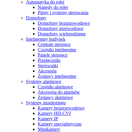
Automatyka do rolet
Napędy do rolet
Piloty i systemy sterowania
Domofony
Domofony bezprzewodowe
Domofony przewodowe
Domofony wielorodzinne
Inteligentny budynek
Centrale sterujące
Czujniki inteligentne
Panele sterujące
Przełączniki
Sterowniki
Akcesoria
Zestawy inteligentne
Systemy alarmowe
Czujniki alarmowe
Akcesoria do alarmów
Zestawy alarmowe
Systemy monitoringu
Kamery bezprzewodowe
Kamery HD-CVI
Kamery IP
Kamery specjalistyczne
Minikamery