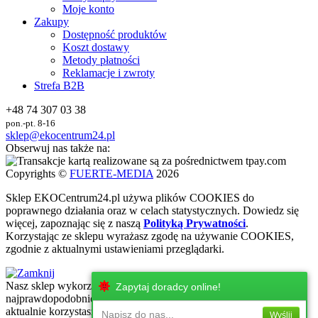
Moje konto
Zakupy
Dostępność produktów
Koszt dostawy
Metody płatności
Reklamacje i zwroty
Strefa B2B
+48 74 307 03 38
pon.-pt. 8-16
sklep@ekocentrum24.pl
Obserwuj nas także na:
Copyrights ©
FUERTE-MEDIA
2026
Sklep
EKO
Centrum24.pl używa plików COOKIES do
poprawnego działania oraz w celach statystycznych
. Dowiedz się
więcej, zapoznając się z naszą
Polityką Prywatności
.
Korzystając ze sklepu wyrażasz zgodę na używanie COOKIES,
zgodnie z aktualnymi ustawieniami przeglądarki.
Nasz sklep wykorzystuje najnowsze technologie internetowe, które
Zapytaj doradcy online!
najprawdopodobniej nie są wspierane przez urżadzenie, z którego
aktualnie korzystasz. Zachęcamy do korzystania z urzadzeń z
Napisz do nas...
Wyślij