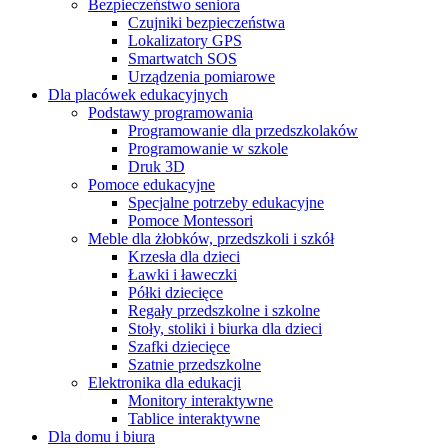
Bezpieczeństwo seniora
Czujniki bezpieczeństwa
Lokalizatory GPS
Smartwatch SOS
Urządzenia pomiarowe
Dla placówek edukacyjnych
Podstawy programowania
Programowanie dla przedszkolaków
Programowanie w szkole
Druk 3D
Pomoce edukacyjne
Specjalne potrzeby edukacyjne
Pomoce Montessori
Meble dla żłobków, przedszkoli i szkół
Krzesła dla dzieci
Ławki i ławeczki
Półki dziecięce
Regały przedszkolne i szkolne
Stoły, stoliki i biurka dla dzieci
Szafki dziecięce
Szatnie przedszkolne
Elektronika dla edukacji
Monitory interaktywne
Tablice interaktywne
Dla domu i biura