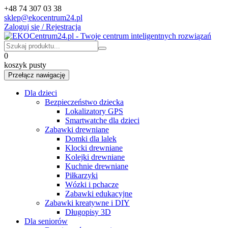
+48 74 307 03 38
sklep@ekocentrum24.pl
Zaloguj się / Rejestracja
0
koszyk pusty
Przełącz nawigację
Dla dzieci
Bezpieczeństwo dziecka
Lokalizatory GPS
Smartwatche dla dzieci
Zabawki drewniane
Domki dla lalek
Klocki drewniane
Kolejki drewniane
Kuchnie drewniane
Piłkarzyki
Wózki i pchacze
Zabawki edukacyjne
Zabawki kreatywne i DIY
Długopisy 3D
Dla seniorów