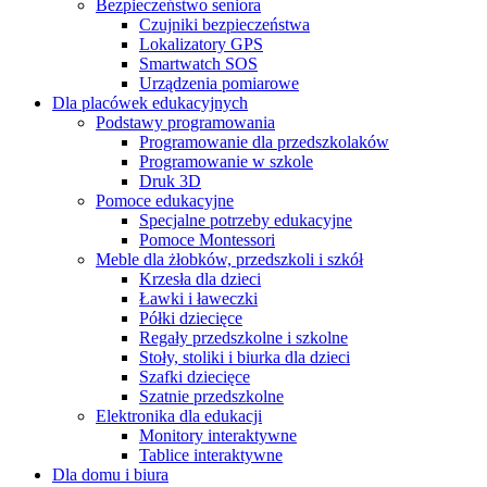
Bezpieczeństwo seniora
Czujniki bezpieczeństwa
Lokalizatory GPS
Smartwatch SOS
Urządzenia pomiarowe
Dla placówek edukacyjnych
Podstawy programowania
Programowanie dla przedszkolaków
Programowanie w szkole
Druk 3D
Pomoce edukacyjne
Specjalne potrzeby edukacyjne
Pomoce Montessori
Meble dla żłobków, przedszkoli i szkół
Krzesła dla dzieci
Ławki i ławeczki
Półki dziecięce
Regały przedszkolne i szkolne
Stoły, stoliki i biurka dla dzieci
Szafki dziecięce
Szatnie przedszkolne
Elektronika dla edukacji
Monitory interaktywne
Tablice interaktywne
Dla domu i biura