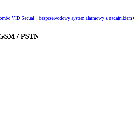
ombo VID Secual – bezprzewodowy system alarmowy z nadajnikie
 GSM / PSTN