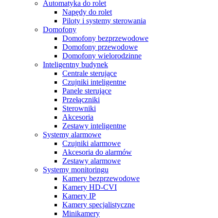
Automatyka do rolet
Napędy do rolet
Piloty i systemy sterowania
Domofony
Domofony bezprzewodowe
Domofony przewodowe
Domofony wielorodzinne
Inteligentny budynek
Centrale sterujące
Czujniki inteligentne
Panele sterujące
Przełączniki
Sterowniki
Akcesoria
Zestawy inteligentne
Systemy alarmowe
Czujniki alarmowe
Akcesoria do alarmów
Zestawy alarmowe
Systemy monitoringu
Kamery bezprzewodowe
Kamery HD-CVI
Kamery IP
Kamery specjalistyczne
Minikamery