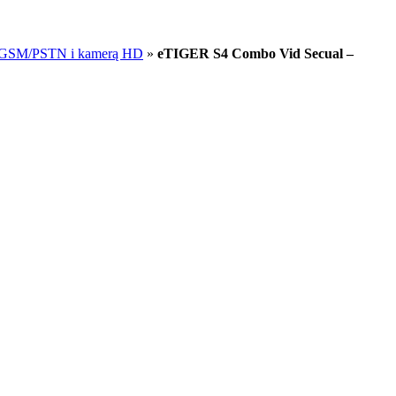
m GSM/PSTN i kamerą HD
»
eTIGER S4 Combo Vid Secual –