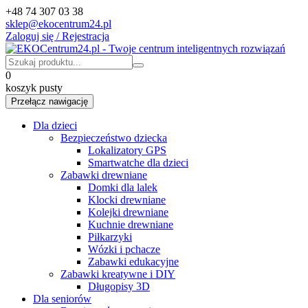
+48 74 307 03 38
sklep@ekocentrum24.pl
Zaloguj się / Rejestracja
0
koszyk pusty
Przełącz nawigację
Dla dzieci
Bezpieczeństwo dziecka
Lokalizatory GPS
Smartwatche dla dzieci
Zabawki drewniane
Domki dla lalek
Klocki drewniane
Kolejki drewniane
Kuchnie drewniane
Piłkarzyki
Wózki i pchacze
Zabawki edukacyjne
Zabawki kreatywne i DIY
Długopisy 3D
Dla seniorów