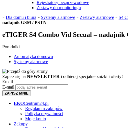
Rejestratory bezprzewodowe
Zestawy do monitoringu
»
Dla domu i biura
»
Systemy alarmowe
»
Zestawy alarmowe
»
S4 C
nadajnik GSM / PSTN
eTIGER S4 Combo Vid Secual – nadajnik
Poradniki
Automatyka domowa
Systemy alarmowe
Zapisz się na
NEWSLETTER
i odbieraj specjalne zniżki i oferty!
Email
E-mail
ZAPISZ MNIE
EKO
Centrum24.pl
Regulamin zakupów
Polityka prywatności
Moje konto
Zakupy