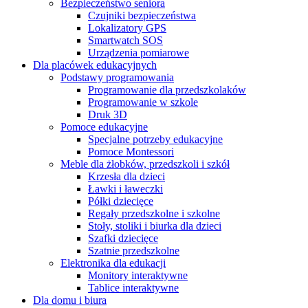
Bezpieczeństwo seniora
Czujniki bezpieczeństwa
Lokalizatory GPS
Smartwatch SOS
Urządzenia pomiarowe
Dla placówek edukacyjnych
Podstawy programowania
Programowanie dla przedszkolaków
Programowanie w szkole
Druk 3D
Pomoce edukacyjne
Specjalne potrzeby edukacyjne
Pomoce Montessori
Meble dla żłobków, przedszkoli i szkół
Krzesła dla dzieci
Ławki i ławeczki
Półki dziecięce
Regały przedszkolne i szkolne
Stoły, stoliki i biurka dla dzieci
Szafki dziecięce
Szatnie przedszkolne
Elektronika dla edukacji
Monitory interaktywne
Tablice interaktywne
Dla domu i biura