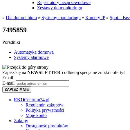
Rejestratory bezprzewodowe
Zestawy do monitoringu
»
Dla domu i biura
»
Systemy monitoringu
»
Kamery IP
»
Spot – Be
7495859
Poradniki
Automatyka domowa
Systemy alarmowe
Zapisz się na
NEWSLETTER
i odbieraj specjalne zniżki i oferty!
Email
E-mail
ZAPISZ MNIE
EKO
Centrum24.pl
Regulamin zakupów
Polityka prywatności
Moje konto
Zakupy
Dostępność produktów