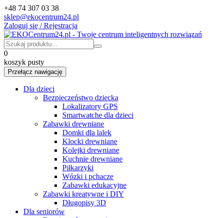
+48 74 307 03 38
sklep@ekocentrum24.pl
Zaloguj się / Rejestracja
0
koszyk pusty
Przełącz nawigację
Dla dzieci
Bezpieczeństwo dziecka
Lokalizatory GPS
Smartwatche dla dzieci
Zabawki drewniane
Domki dla lalek
Klocki drewniane
Kolejki drewniane
Kuchnie drewniane
Piłkarzyki
Wózki i pchacze
Zabawki edukacyjne
Zabawki kreatywne i DIY
Długopisy 3D
Dla seniorów