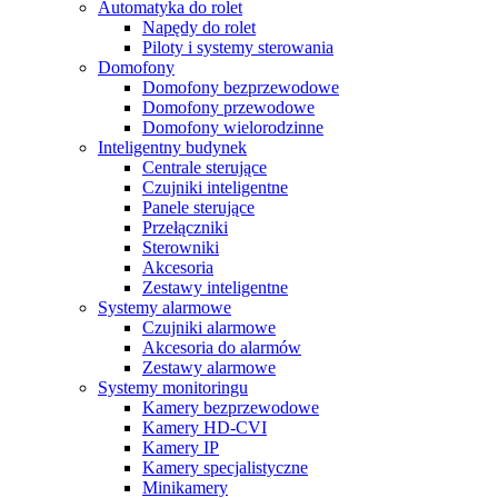
Automatyka do rolet
Napędy do rolet
Piloty i systemy sterowania
Domofony
Domofony bezprzewodowe
Domofony przewodowe
Domofony wielorodzinne
Inteligentny budynek
Centrale sterujące
Czujniki inteligentne
Panele sterujące
Przełączniki
Sterowniki
Akcesoria
Zestawy inteligentne
Systemy alarmowe
Czujniki alarmowe
Akcesoria do alarmów
Zestawy alarmowe
Systemy monitoringu
Kamery bezprzewodowe
Kamery HD-CVI
Kamery IP
Kamery specjalistyczne
Minikamery