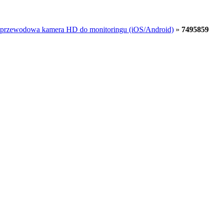
zprzewodowa kamera HD do monitoringu (iOS/Android)
»
7495859