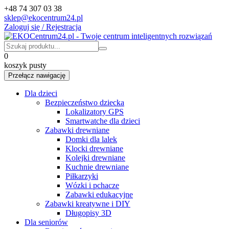
+48 74 307 03 38
sklep@ekocentrum24.pl
Zaloguj się / Rejestracja
0
koszyk pusty
Przełącz nawigację
Dla dzieci
Bezpieczeństwo dziecka
Lokalizatory GPS
Smartwatche dla dzieci
Zabawki drewniane
Domki dla lalek
Klocki drewniane
Kolejki drewniane
Kuchnie drewniane
Piłkarzyki
Wózki i pchacze
Zabawki edukacyjne
Zabawki kreatywne i DIY
Długopisy 3D
Dla seniorów