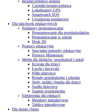
Bezpieczeństwo seniora
Czujniki bezpieczeństwa
Lokalizatory GPS
Smartwatch SOS
Urządzenia pomiarowe
Dla placówek edukacyjnych
Podstawy programowania
Programowanie dla przedszkolaków
Programowanie w szkole
Druk 3D
Pomoce edukacyjne
Specjalne potrzeby edukacyjne
Pomoce Montessori
Meble dla żłobków, przedszkoli i szkół
Krzesła dla dzieci
Ławki i ławeczki
Półki dziecięce
Regały przedszkolne i szkolne
Stoły, stoliki i biurka dla dzieci
Szafki dziecięce
Szatnie przedszkolne
Elektronika dla edukacji
Monitory interaktywne
Tablice interaktywne
Dla domu i biura