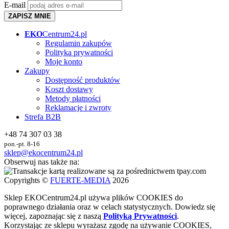
E-mail
ZAPISZ MNIE
EKO
Centrum24.pl
Regulamin zakupów
Polityka prywatności
Moje konto
Zakupy
Dostępność produktów
Koszt dostawy
Metody płatności
Reklamacje i zwroty
Strefa B2B
+48 74 307 03 38
pon.-pt. 8-16
sklep@ekocentrum24.pl
Obserwuj nas także na:
Copyrights ©
FUERTE-MEDIA
2026
Sklep
EKO
Centrum24.pl używa plików COOKIES do
poprawnego działania oraz w celach statystycznych
. Dowiedz się
więcej, zapoznając się z naszą
Polityką Prywatności
.
Korzystając ze sklepu wyrażasz zgodę na używanie COOKIES,