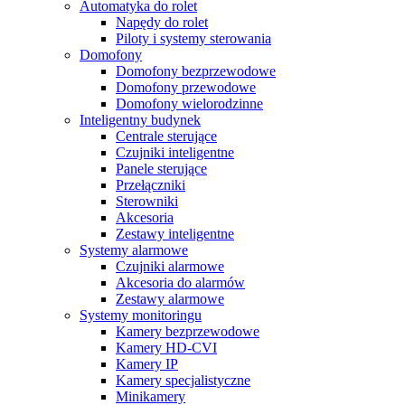
Automatyka do rolet
Napędy do rolet
Piloty i systemy sterowania
Domofony
Domofony bezprzewodowe
Domofony przewodowe
Domofony wielorodzinne
Inteligentny budynek
Centrale sterujące
Czujniki inteligentne
Panele sterujące
Przełączniki
Sterowniki
Akcesoria
Zestawy inteligentne
Systemy alarmowe
Czujniki alarmowe
Akcesoria do alarmów
Zestawy alarmowe
Systemy monitoringu
Kamery bezprzewodowe
Kamery HD-CVI
Kamery IP
Kamery specjalistyczne
Minikamery