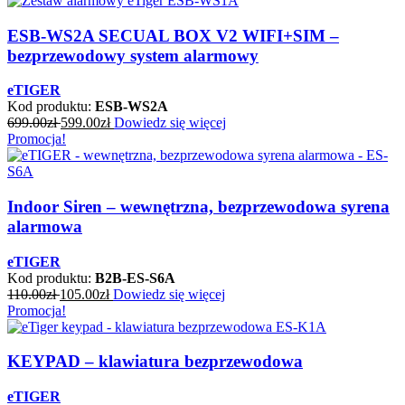
ESB-WS2A SECUAL BOX V2 WIFI+SIM –
bezprzewodowy system alarmowy
eTIGER
Kod produktu:
ESB-WS2A
699.00
zł
599.00
zł
Dowiedz się więcej
Promocja!
Indoor Siren – wewnętrzna, bezprzewodowa syrena
alarmowa
eTIGER
Kod produktu:
B2B-ES-S6A
110.00
zł
105.00
zł
Dowiedz się więcej
Promocja!
KEYPAD – klawiatura bezprzewodowa
eTIGER