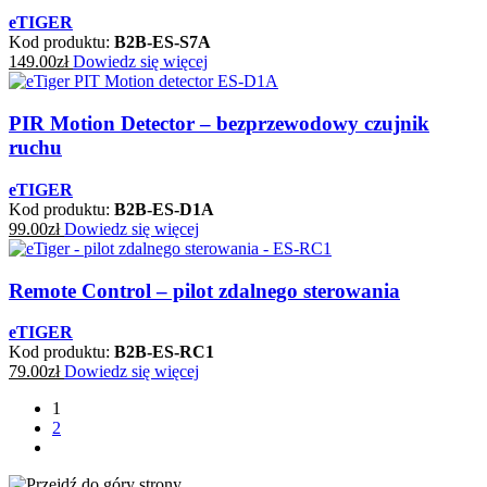
eTIGER
Kod produktu:
B2B-ES-S7A
149.00
zł
Dowiedz się więcej
PIR Motion Detector – bezprzewodowy czujnik
ruchu
eTIGER
Kod produktu:
B2B-ES-D1A
99.00
zł
Dowiedz się więcej
Remote Control – pilot zdalnego sterowania
eTIGER
Kod produktu:
B2B-ES-RC1
79.00
zł
Dowiedz się więcej
1
2