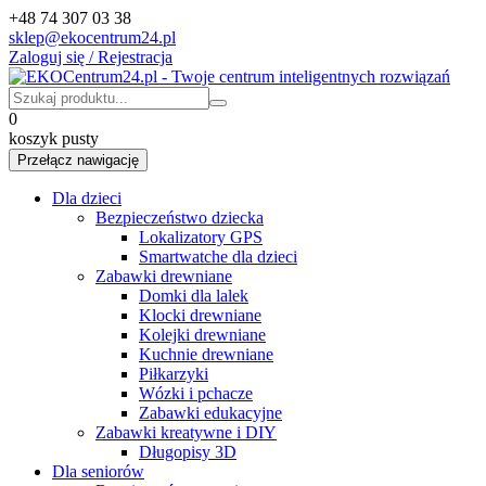
+48 74 307 03 38
sklep@ekocentrum24.pl
Zaloguj się / Rejestracja
0
koszyk pusty
Przełącz nawigację
Dla dzieci
Bezpieczeństwo dziecka
Lokalizatory GPS
Smartwatche dla dzieci
Zabawki drewniane
Domki dla lalek
Klocki drewniane
Kolejki drewniane
Kuchnie drewniane
Piłkarzyki
Wózki i pchacze
Zabawki edukacyjne
Zabawki kreatywne i DIY
Długopisy 3D
Dla seniorów