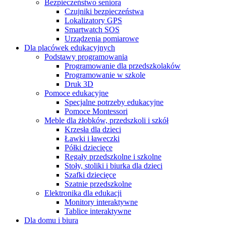
Bezpieczeństwo seniora
Czujniki bezpieczeństwa
Lokalizatory GPS
Smartwatch SOS
Urządzenia pomiarowe
Dla placówek edukacyjnych
Podstawy programowania
Programowanie dla przedszkolaków
Programowanie w szkole
Druk 3D
Pomoce edukacyjne
Specjalne potrzeby edukacyjne
Pomoce Montessori
Meble dla żłobków, przedszkoli i szkół
Krzesła dla dzieci
Ławki i ławeczki
Półki dziecięce
Regały przedszkolne i szkolne
Stoły, stoliki i biurka dla dzieci
Szafki dziecięce
Szatnie przedszkolne
Elektronika dla edukacji
Monitory interaktywne
Tablice interaktywne
Dla domu i biura