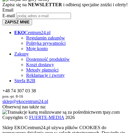
Zapisz się na
NEWSLETTER
i odbieraj specjalne zniżki i oferty!
Email
E-mail
ZAPISZ MNIE
EKO
Centrum24.pl
Regulamin zakupów
Polityka prywatności
Moje konto
Zakupy
Dostępność produktów
Koszt dostawy
Metody płatności
Reklamacje i zwroty
Strefa B2B
+48 74 307 03 38
pon.-pt. 8-16
sklep@ekocentrum24.pl
Obserwuj nas także na:
Copyrights ©
FUERTE-MEDIA
2026
Sklep
EKO
Centrum24.pl używa plików COOKIES do
poprawnego działania oraz w celach statystycznych
. Dowiedz się