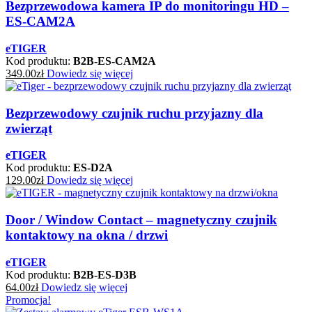
Bezprzewodowa kamera IP do monitoringu HD –
ES-CAM2A
eTIGER
Kod produktu:
B2B-ES-CAM2A
349.00
zł
Dowiedz się więcej
Bezprzewodowy czujnik ruchu przyjazny dla
zwierząt
eTIGER
Kod produktu:
ES-D2A
129.00
zł
Dowiedz się więcej
Door / Window Contact – magnetyczny czujnik
kontaktowy na okna / drzwi
eTIGER
Kod produktu:
B2B-ES-D3B
64.00
zł
Dowiedz się więcej
Promocja!