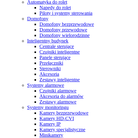
Automatyka do rolet
Napędy do rolet
Piloty i systemy sterowania
Domofony
Domofony bezprzewodowe
Domofony przewodowe
Domofony wielorodzinne
Inteligentny budynek
Centrale sterujące
Czujniki inteligentne
Panele sterujące
Przełączniki
Sterowniki
Akcesoria
Zestawy inteligentne
Systemy alarmowe
Czujniki alarmowe
Akcesoria do alarmów
Zestawy alarmowe
Systemy monitoringu
Kamery bezprzewodowe
Kamery HD-CVI
Kamery IP
Kamery specjalistyczne
Minikamery