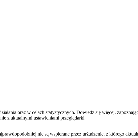
ałania oraz w celach statystycznych
. Dowiedz się więcej, zapoznając
e z aktualnymi ustawieniami przeglądarki.
ajprawdopodobniej nie są wspierane przez urżadzenie, z którego aktua