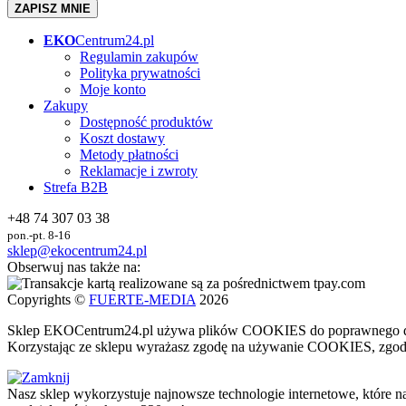
ZAPISZ MNIE
EKO
Centrum24.pl
Regulamin zakupów
Polityka prywatności
Moje konto
Zakupy
Dostępność produktów
Koszt dostawy
Metody płatności
Reklamacje i zwroty
Strefa B2B
+48 74 307 03 38
pon.-pt. 8-16
sklep@ekocentrum24.pl
Obserwuj nas także na:
Copyrights ©
FUERTE-MEDIA
2026
Sklep
EKO
Centrum24.pl używa plików COOKIES do poprawnego dzi
Korzystając ze sklepu wyrażasz zgodę na używanie COOKIES, zgodni
Nasz sklep wykorzystuje najnowsze technologie internetowe, które n