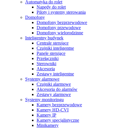
Automatyka do rolet
Napędy do rolet
Piloty i systemy sterowania
Domofony
Domofony bezprzewodowe
Domofony przewodowe
Domofony wielorodzinne
Inteligentny budynek
Centrale sterujące
Czujniki inteligentne
Panele sterujące
Przełączniki
Sterowniki
Akcesoria
Zestawy inteligentne
Systemy alarmowe
Czujniki alarmowe
Akcesoria do alarmów
Zestawy alarmowe
Systemy monitoringu
Kamery bezprzewodowe
Kamery HD-CVI
Kamery IP
Kamery specjalistyczne
Minikamery