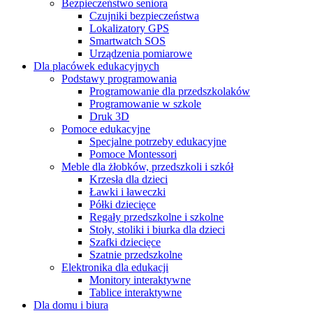
Bezpieczeństwo seniora
Czujniki bezpieczeństwa
Lokalizatory GPS
Smartwatch SOS
Urządzenia pomiarowe
Dla placówek edukacyjnych
Podstawy programowania
Programowanie dla przedszkolaków
Programowanie w szkole
Druk 3D
Pomoce edukacyjne
Specjalne potrzeby edukacyjne
Pomoce Montessori
Meble dla żłobków, przedszkoli i szkół
Krzesła dla dzieci
Ławki i ławeczki
Półki dziecięce
Regały przedszkolne i szkolne
Stoły, stoliki i biurka dla dzieci
Szafki dziecięce
Szatnie przedszkolne
Elektronika dla edukacji
Monitory interaktywne
Tablice interaktywne
Dla domu i biura