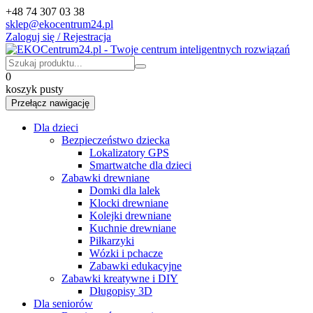
+48 74 307 03 38
sklep@ekocentrum24.pl
Zaloguj się / Rejestracja
0
koszyk pusty
Przełącz nawigację
Dla dzieci
Bezpieczeństwo dziecka
Lokalizatory GPS
Smartwatche dla dzieci
Zabawki drewniane
Domki dla lalek
Klocki drewniane
Kolejki drewniane
Kuchnie drewniane
Piłkarzyki
Wózki i pchacze
Zabawki edukacyjne
Zabawki kreatywne i DIY
Długopisy 3D
Dla seniorów