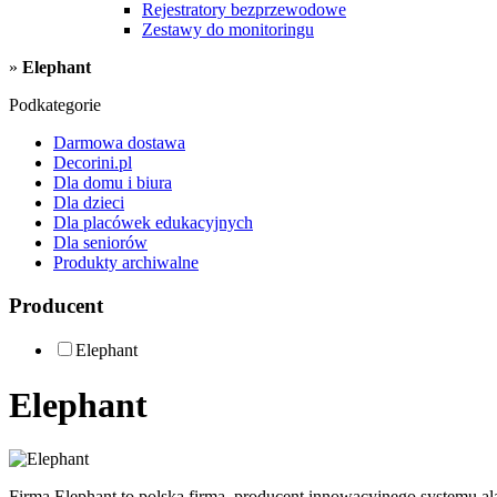
Rejestratory bezprzewodowe
Zestawy do monitoringu
»
Elephant
Podkategorie
Darmowa dostawa
Decorini.pl
Dla domu i biura
Dla dzieci
Dla placówek edukacyjnych
Dla seniorów
Produkty archiwalne
Producent
Elephant
Elephant
Firma Elephant to polska firma, producent innowacyjnego systemu 