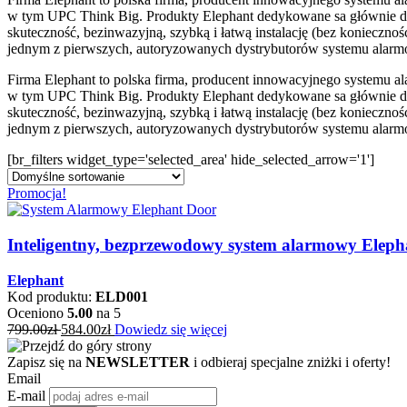
w tym UPC Think Big. Produkty Elephant dedykowane sa głównie dla
skuteczność, bezinwazyjną, szybką i łatwą instalację (bez konieczn
jednym z pierwszych, autoryzowanych dystrybutorów systemu alarm
Firma Elephant to polska firma, producent innowacyjnego systemu 
w tym UPC Think Big. Produkty Elephant dedykowane sa głównie dla
skuteczność, bezinwazyjną, szybką i łatwą instalację (bez konieczn
jednym z pierwszych, autoryzowanych dystrybutorów systemu alarm
[br_filters widget_type='selected_area' hide_selected_arrow='1']
Promocja!
Inteligentny, bezprzewodowy system alarmowy Eleph
Elephant
Kod produktu:
ELD001
Oceniono
5.00
na 5
799.00
zł
584.00
zł
Dowiedz się więcej
Zapisz się na
NEWSLETTER
i odbieraj specjalne zniżki i oferty!
Email
E-mail