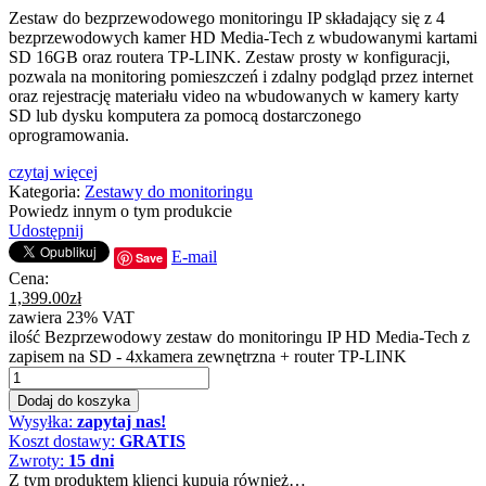
Zestaw do bezprzewodowego monitoringu IP składający się z 4
bezprzewodowych kamer HD Media-Tech z wbudowanymi kartami
SD 16GB oraz routera TP-LINK. Zestaw prosty w konfiguracji,
pozwala na monitoring pomieszczeń i zdalny podgląd przez internet
oraz rejestrację materiału video na wbudowanych w kamery karty
SD lub dysku komputera za pomocą dostarczonego
oprogramowania.
czytaj więcej
Kategoria:
Zestawy do monitoringu
Powiedz innym o tym produkcie
Udostępnij
E-mail
Save
Cena:
1,399.00
zł
zawiera 23% VAT
ilość Bezprzewodowy zestaw do monitoringu IP HD Media-Tech z
zapisem na SD - 4xkamera zewnętrzna + router TP-LINK
Dodaj do koszyka
Wysyłka:
zapytaj nas!
Koszt dostawy:
GRATIS
Zwroty:
15 dni
Z tym produktem klienci kupują również…