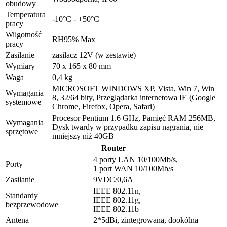
obudowy
Temperatura
-10°C - +50°C
pracy
Wilgotność
RH95% Max
pracy
Zasilanie
zasilacz 12V (w zestawie)
Wymiary
70 x 165 x 80 mm
Waga
0,4 kg
MICROSOFT WINDOWS XP, Vista, Win 7, Win
Wymagania
8, 32/64 bity, Przeglądarka internetowa IE (Google
systemowe
Chrome, Firefox, Opera, Safari)
Procesor Pentium 1.6 GHz, Pamięć RAM 256MB,
Wymagania
Dysk twardy w przypadku zapisu nagrania, nie
sprzętowe
mniejszy niż 40GB
Router
4 porty LAN 10/100Mb/s,
Porty
1 port WAN 10/100Mb/s
Zasilanie
9VDC/0,6A
IEEE 802.11n,
Standardy
IEEE 802.11g,
bezprzewodowe
IEEE 802.11b
Antena
2*5dBi, zintegrowana, dookólna