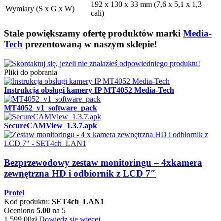
192 x 130 x 33 mm (7,6 x 5,1 x 1,3
Wymiary (S x G x W)
cali)
Stale powiększamy ofertę produktów marki
Media-
Tech
prezentowaną w naszym sklepie!
Pliki do pobrania
Instrukcja obsługi kamery IP MT4052 Media-Tech
MT4052_v1_software_pack
SecureCAMView_1.3.7.apk
Bezprzewodowy zestaw monitoringu – 4xkamera
zewnętrzna HD i odbiornik z LCD 7″
Protel
Kod produktu:
SET4ch_LAN1
Oceniono
5.00
na 5
1,599.00
zł
Dowiedz się więcej