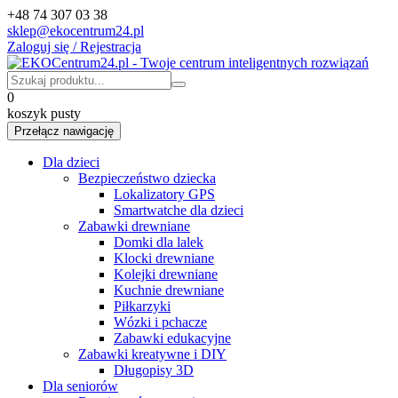
+48 74 307 03 38
sklep@ekocentrum24.pl
Zaloguj się / Rejestracja
0
koszyk pusty
Przełącz nawigację
Dla dzieci
Bezpieczeństwo dziecka
Lokalizatory GPS
Smartwatche dla dzieci
Zabawki drewniane
Domki dla lalek
Klocki drewniane
Kolejki drewniane
Kuchnie drewniane
Piłkarzyki
Wózki i pchacze
Zabawki edukacyjne
Zabawki kreatywne i DIY
Długopisy 3D
Dla seniorów