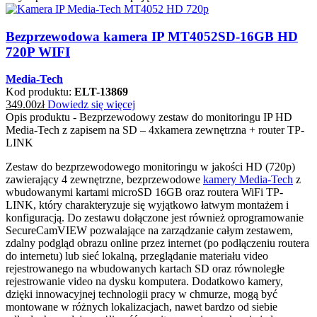
Bezprzewodowa kamera IP MT4052SD-16GB HD
720P WIFI
Media-Tech
Kod produktu:
ELT-13869
349.00
zł
Dowiedz się więcej
Opis produktu - Bezprzewodowy zestaw do monitoringu IP HD
Media-Tech z zapisem na SD – 4xkamera zewnętrzna + router TP-
LINK
Zestaw do bezprzewodowego monitoringu w jakości HD (720p)
zawierający 4 zewnętrzne, bezprzewodowe
kamery Media-Tech
z
wbudowanymi kartami microSD 16GB oraz routera WiFi TP-
LINK, który charakteryzuje się wyjątkowo łatwym montażem i
konfiguracją. Do zestawu dołączone jest również oprogramowanie
SecureCamVIEW pozwalające na zarządzanie całym zestawem,
zdalny podgląd obrazu online przez internet (po podłączeniu routera
do internetu) lub sieć lokalną, przeglądanie materiału video
rejestrowanego na wbudowanych kartach SD oraz równoległe
rejestrowanie video na dysku komputera. Dodatkowo kamery,
dzięki innowacyjnej technologii pracy w chmurze, mogą być
montowane w różnych lokalizacjach, nawet bardzo od siebie