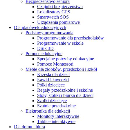
Bezpieczeństwo seniora
Czujniki bezpieczeństwa
Lokalizatory GPS
Smartwatch SOS
Urządzenia pomiarowe
Dla placówek edukacyjnych
Podstawy programowania
Programowanie dla przedszkolaków
Programowanie w szkole
Druk 3D
Pomoce edukacyjne
Specjalne potrzeby edukacyjne
Pomoce Montessori
Meble dla żłobków, przedszkoli i szkół
Krzesła dla dzieci
Ławki i ławeczki
Półki dziecięce
Regały przedszkolne i szkolne
Stoły, stoliki i biurka dla dzieci
Szafki dziecięce
Szatnie przedszkolne
Elektronika dla edukacji
Monitory interaktywne
Tablice interaktywne
Dla domu i biura