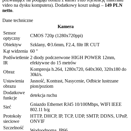
video na dysku komputera). Dodatkowy koszt usługi –
149 PLN
netto
.
Dane techniczne
Kamera
Sensor
CMOS 720p (1280x720ppi)
optyczny
Obiektyw
Szklany, Φ3.6mm, F2.4, filtr IR CUT
Kąt widzenia
60 °
Podświetlenie
2 diody podczerwone HIGH POWER 12mm,
IR
efektywne do 15 metrów
Kompresja h.264, 1280x720, 640x360, 320x180 do
Obraz
30kl/s.
Ustawienia
Jasność, Kontrast, Nasycenie, Odbicie lustrzane
obrazu
pion/poziom
Dodatkowe
detekcja ruchu
funkcje
Gniazdo Ethernet RJ45 10/100Mbps, WIFI IEEE
Sieć
802.11 b/g
Protokoły
HTTP, DHCP, IP, TCP, UDP, SMTP, DDNS, UPnP,
sieciowe
ONVIF
Szczelność
Wodoodporna, IP66