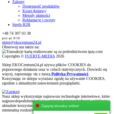
Zakupy
Dostępność produktów
Koszt dostawy
Metody płatności
Reklamacje i zwroty
Strefa B2B
+48 74 307 03 38
pon.-pt. 8-16
sklep@ekocentrum24.pl
Obserwuj nas także na:
Copyrights ©
FUERTE-MEDIA
2026
Sklep
EKO
Centrum24.pl używa plików COOKIES do
poprawnego działania oraz w celach statystycznych
. Dowiedz się
więcej, zapoznając się z naszą
Polityką Prywatności
.
Korzystając ze sklepu wyrażasz zgodę na używanie COOKIES,
zgodnie z aktualnymi ustawieniami przeglądarki.
Nasz sklep wykorzystuje najnowsze technologie internetowe, które
najprawdopodobniej nie są wspierane przez urżadzenie, z którego
aktualnie korzystasz. Zachęcamy do korzystania z urzadzeń z
Zapytaj doradcy online!
minimalną rozdzielczością ekranu 320 px!