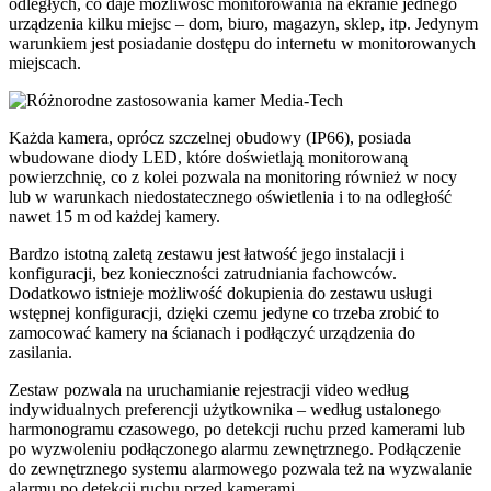
odległych, co daje możliwość monitorowania na ekranie jednego
urządzenia kilku miejsc – dom, biuro, magazyn, sklep, itp. Jedynym
warunkiem jest posiadanie dostępu do internetu w monitorowanych
miejscach.
Każda kamera, oprócz szczelnej obudowy (IP66), posiada
wbudowane diody LED, które doświetlają monitorowaną
powierzchnię, co z kolei pozwala na monitoring również w nocy
lub w warunkach niedostatecznego oświetlenia i to na odległość
nawet 15 m od każdej kamery.
Bardzo istotną zaletą zestawu jest łatwość jego instalacji i
konfiguracji, bez konieczności zatrudniania fachowców.
Dodatkowo istnieje możliwość dokupienia do zestawu usługi
wstępnej konfiguracji, dzięki czemu jedyne co trzeba zrobić to
zamocować kamery na ścianach i podłączyć urządzenia do
zasilania.
Zestaw pozwala na uruchamianie rejestracji video według
indywidualnych preferencji użytkownika – według ustalonego
harmonogramu czasowego, po detekcji ruchu przed kamerami lub
po wyzwoleniu podłączonego alarmu zewnętrznego. Podłączenie
do zewnętrznego systemu alarmowego pozwala też na wyzwalanie
alarmu po detekcji ruchu przed kamerami.