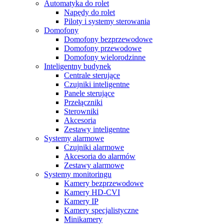
Automatyka do rolet
Napędy do rolet
Piloty i systemy sterowania
Domofony
Domofony bezprzewodowe
Domofony przewodowe
Domofony wielorodzinne
Inteligentny budynek
Centrale sterujące
Czujniki inteligentne
Panele sterujące
Przełączniki
Sterowniki
Akcesoria
Zestawy inteligentne
Systemy alarmowe
Czujniki alarmowe
Akcesoria do alarmów
Zestawy alarmowe
Systemy monitoringu
Kamery bezprzewodowe
Kamery HD-CVI
Kamery IP
Kamery specjalistyczne
Minikamery