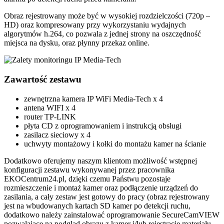
Obraz rejestrowany może być w wysokiej rozdzielczości (720p –
HD) oraz kompresowany przy wykorzystaniu wydajnych
algorytmów h.264, co pozwala z jednej strony na oszczędność
miejsca na dysku, oraz płynny przekaz online.
Zawartość zestawu
zewnętrzna kamera IP WiFi Media-Tech x 4
antena WIFI x 4
router TP-LINK
płyta CD z oprogramowaniem i instrukcją obsługi
zasilacz sieciowy x 4
uchwyty montażowy i kołki do montażu kamer na ścianie
Dodatkowo oferujemy naszym klientom możliwość wstępnej
konfiguracji zestawu wykonywanej przez pracownika
EKOCentrum24.pl, dzięki czemu Państwu pozostaje
rozmieszczenie i montaż kamer oraz podłączenie urządzeń do
zasilania, a cały zestaw jest gotowy do pracy (obraz rejestrowany
jest na wbudowanych kartach SD kamer po detekcji ruchu,
dodatkowo należy zainstalować oprogramowanie SecureCamVIEW
pozwalające na podgląd obrazu z kamer i/lub rejestrację materiału