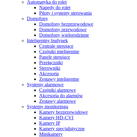
Automatyka do rolet
Napędy do rolet
Piloty i systemy sterowania
Domofony
Domofony bezprzewodowe
Domofony przewodowe
Domofony wielorodzinne
Inteligentny budynek
Centrale sterujące
Czujniki inteligentne
Panele sterujące
Przełączniki
Sterowniki
Akcesoria
Zestawy inteligentne
Systemy alarmowe
Czujniki alarmowe
Akcesoria do alarmów
Zestawy alarmowe
Systemy monitoringu
Kamery bezprzewodowe
Kamery HD-CVI
Kamery IP
Kamery specjalistyczne
Minikamery