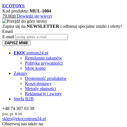
ECOTOYS
Kod produktu:
MUL-1004
79.00
zł
Dowiedz się więcej
Zapisz się na
NEWSLETTER
i odbieraj specjalne zniżki i oferty!
Email
E-mail
ZAPISZ MNIE
EKO
Centrum24.pl
Regulamin zakupów
Polityka prywatności
Moje konto
Zakupy
Dostępność produktów
Koszt dostawy
Metody płatności
Reklamacje i zwroty
Strefa B2B
+48 74 307 03 38
pon.-pt. 8-16
sklep@ekocentrum24.pl
Obserwuj nas także na: