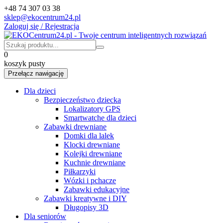
+48 74 307 03 38
sklep@ekocentrum24.pl
Zaloguj się / Rejestracja
0
koszyk pusty
Przełącz nawigację
Dla dzieci
Bezpieczeństwo dziecka
Lokalizatory GPS
Smartwatche dla dzieci
Zabawki drewniane
Domki dla lalek
Klocki drewniane
Kolejki drewniane
Kuchnie drewniane
Piłkarzyki
Wózki i pchacze
Zabawki edukacyjne
Zabawki kreatywne i DIY
Długopisy 3D
Dla seniorów