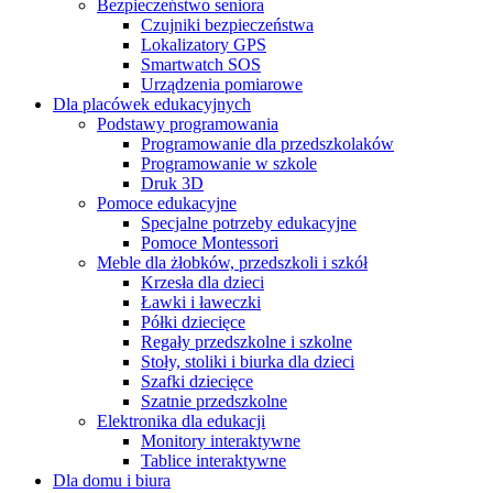
Bezpieczeństwo seniora
Czujniki bezpieczeństwa
Lokalizatory GPS
Smartwatch SOS
Urządzenia pomiarowe
Dla placówek edukacyjnych
Podstawy programowania
Programowanie dla przedszkolaków
Programowanie w szkole
Druk 3D
Pomoce edukacyjne
Specjalne potrzeby edukacyjne
Pomoce Montessori
Meble dla żłobków, przedszkoli i szkół
Krzesła dla dzieci
Ławki i ławeczki
Półki dziecięce
Regały przedszkolne i szkolne
Stoły, stoliki i biurka dla dzieci
Szafki dziecięce
Szatnie przedszkolne
Elektronika dla edukacji
Monitory interaktywne
Tablice interaktywne
Dla domu i biura