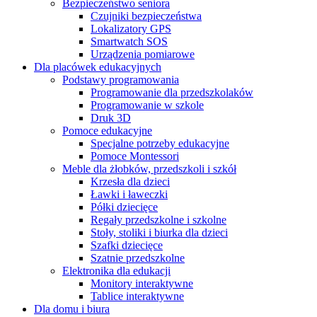
Bezpieczeństwo seniora
Czujniki bezpieczeństwa
Lokalizatory GPS
Smartwatch SOS
Urządzenia pomiarowe
Dla placówek edukacyjnych
Podstawy programowania
Programowanie dla przedszkolaków
Programowanie w szkole
Druk 3D
Pomoce edukacyjne
Specjalne potrzeby edukacyjne
Pomoce Montessori
Meble dla żłobków, przedszkoli i szkół
Krzesła dla dzieci
Ławki i ławeczki
Półki dziecięce
Regały przedszkolne i szkolne
Stoły, stoliki i biurka dla dzieci
Szafki dziecięce
Szatnie przedszkolne
Elektronika dla edukacji
Monitory interaktywne
Tablice interaktywne
Dla domu i biura