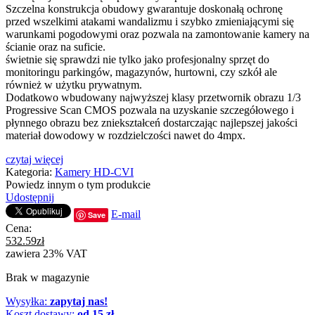
Szczelna konstrukcja obudowy gwarantuje doskonałą ochronę
przed wszelkimi atakami wandalizmu i szybko zmieniającymi się
warunkami pogodowymi oraz pozwala na zamontowanie kamery na
ścianie oraz na suficie.
świetnie się sprawdzi nie tylko jako profesjonalny sprzęt do
monitoringu parkingów, magazynów, hurtowni, czy szkół ale
również w użytku prywatnym.
Dodatkowo wbudowany najwyższej klasy przetwornik obrazu 1/3
Progressive Scan CMOS pozwala na uzyskanie szczegółowego i
płynnego obrazu bez zniekształceń dostarczając najlepszej jakości
materiał dowodowy w rozdzielczości nawet do 4mpx.
czytaj więcej
Kategoria:
Kamery HD-CVI
Powiedz innym o tym produkcie
Udostępnij
E-mail
Save
Cena:
532.59
zł
zawiera 23% VAT
Brak w magazynie
Wysyłka:
zapytaj nas!
Koszt dostawy:
od 15 zł