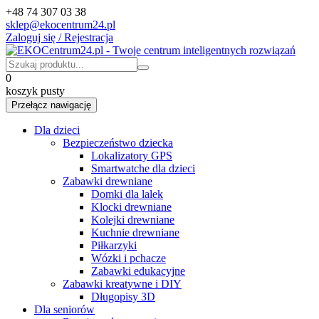
+48 74 307 03 38
sklep@ekocentrum24.pl
Zaloguj się / Rejestracja
0
koszyk pusty
Przełącz nawigację
Dla dzieci
Bezpieczeństwo dziecka
Lokalizatory GPS
Smartwatche dla dzieci
Zabawki drewniane
Domki dla lalek
Klocki drewniane
Kolejki drewniane
Kuchnie drewniane
Piłkarzyki
Wózki i pchacze
Zabawki edukacyjne
Zabawki kreatywne i DIY
Długopisy 3D
Dla seniorów