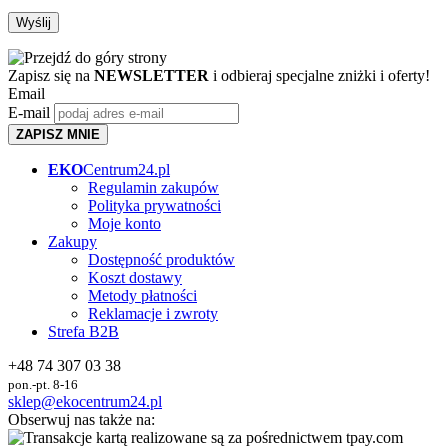
Zapisz się na
NEWSLETTER
i odbieraj specjalne zniżki i oferty!
Email
E-mail
ZAPISZ MNIE
EKO
Centrum24.pl
Regulamin zakupów
Polityka prywatności
Moje konto
Zakupy
Dostępność produktów
Koszt dostawy
Metody płatności
Reklamacje i zwroty
Strefa B2B
+48 74 307 03 38
pon.-pt. 8-16
sklep@ekocentrum24.pl
Obserwuj nas także na: