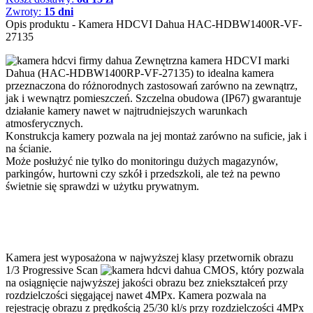
Zwroty:
15 dni
Opis produktu - Kamera HDCVI Dahua HAC-HDBW1400R-VF-
27135
Zewnętrzna kamera HDCVI marki
Dahua (HAC-HDBW1400RP-VF-27135) to idealna kamera
przeznaczona do różnorodnych zastosowań zarówno na zewnątrz,
jak i wewnątrz pomieszczeń. Szczelna obudowa (IP67) gwarantuje
działanie kamery nawet w najtrudniejszych warunkach
atmosferycznych.
Konstrukcja kamery pozwala na jej montaż zarówno na suficie, jak i
na ścianie.
Może posłużyć nie tylko do monitoringu dużych magazynów,
parkingów, hurtowni czy szkół i przedszkoli, ale też na pewno
świetnie się sprawdzi w użytku prywatnym.
Kamera jest wyposażona w najwyższej klasy przetwornik obrazu
1/3 Progressive Scan
CMOS, który pozwala
na osiągnięcie najwyższej jakości obrazu bez zniekształceń przy
rozdzielczości sięgającej nawet 4MPx. Kamera pozwala na
rejestrację obrazu z prędkością 25/30 kl/s przy rozdzielczości 4MPx