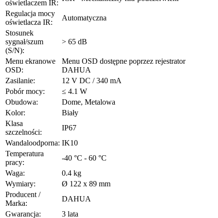
oświetlaczem IR:
Regulacja mocy
Automatyczna
oświetlacza IR:
Stosunek
sygnał/szum
> 65 dB
(S/N):
Menu ekranowe
Menu OSD dostępne poprzez rejestrator
OSD:
DAHUA
Zasilanie:
12 V DC / 340 mA
Pobór mocy:
≤ 4.1 W
Obudowa:
Dome, Metalowa
Kolor:
Biały
Klasa
IP67
szczelności:
Wandaloodporna:
IK10
Temperatura
-40 °C - 60 °C
pracy:
Waga:
0.4 kg
Wymiary:
Ø 122 x 89 mm
Producent /
DAHUA
Marka:
Gwarancja:
3 lata