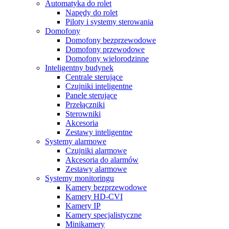
Automatyka do rolet
Napędy do rolet
Piloty i systemy sterowania
Domofony
Domofony bezprzewodowe
Domofony przewodowe
Domofony wielorodzinne
Inteligentny budynek
Centrale sterujące
Czujniki inteligentne
Panele sterujące
Przełączniki
Sterowniki
Akcesoria
Zestawy inteligentne
Systemy alarmowe
Czujniki alarmowe
Akcesoria do alarmów
Zestawy alarmowe
Systemy monitoringu
Kamery bezprzewodowe
Kamery HD-CVI
Kamery IP
Kamery specjalistyczne
Minikamery