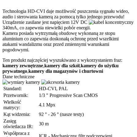
Technologia HD-CVI daje możliwość puszczenia sygnału wideo,
audio i sterowania kamerą za pomocą tylko jednego przewodu!
Urządzenie zasilane jest napięciem 12V DC
340mA, co zapewnia niewielki pobór energii.
Kamera posiada wytrzymałą obudowę wykonaną ze stopu
aluminium co zapewnia doskonałą ochronę przed wszelkimi
atakami wandalizmu oraz przed zmiennymi warunkami
pogodowymi.
Ten produkt najczęściej wyszukiwano z wykorzystaniem fraz:
kamery zewnętrzne
,
kamery dla szkół
,
kamery do użytku
prywatnego
,
kamery dla magazynów i churtowni
Dane techniczne
Standard:
HD-CVI, PAL
Przetwornik:
1/3 " Progressive Scan CMOS
Wielkość
4.1 Mpx
matrycy:
Kąt widzenia:
92 ° - 26 ° (nasze testy)
Zasięg
30 m
oświetlacza IR:
Współpraca z
ICR - Mechaniczny filtr podczerwieni