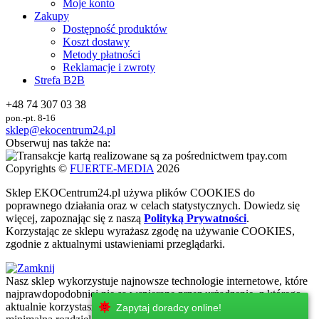
Moje konto
Zakupy
Dostępność produktów
Koszt dostawy
Metody płatności
Reklamacje i zwroty
Strefa B2B
+48 74 307 03 38
pon.-pt. 8-16
sklep@ekocentrum24.pl
Obserwuj nas także na:
Copyrights ©
FUERTE-MEDIA
2026
Sklep
EKO
Centrum24.pl używa plików COOKIES do
poprawnego działania oraz w celach statystycznych
. Dowiedz się
więcej, zapoznając się z naszą
Polityką Prywatności
.
Korzystając ze sklepu wyrażasz zgodę na używanie COOKIES,
zgodnie z aktualnymi ustawieniami przeglądarki.
Nasz sklep wykorzystuje najnowsze technologie internetowe, które
najprawdopodobniej nie są wspierane przez urżadzenie, z którego
aktualnie korzystasz. Zachęcamy do korzystania z urzadzeń z
Zapytaj doradcy online!