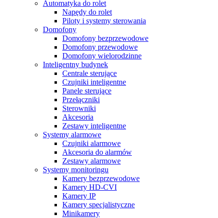
Automatyka do rolet
Napędy do rolet
Piloty i systemy sterowania
Domofony
Domofony bezprzewodowe
Domofony przewodowe
Domofony wielorodzinne
Inteligentny budynek
Centrale sterujące
Czujniki inteligentne
Panele sterujące
Przełączniki
Sterowniki
Akcesoria
Zestawy inteligentne
Systemy alarmowe
Czujniki alarmowe
Akcesoria do alarmów
Zestawy alarmowe
Systemy monitoringu
Kamery bezprzewodowe
Kamery HD-CVI
Kamery IP
Kamery specjalistyczne
Minikamery