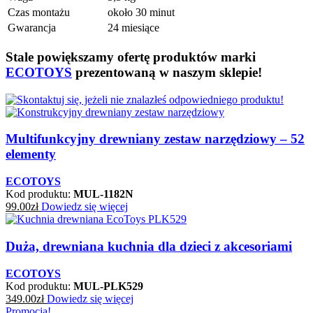
Czas montażu
około 30 minut
Gwarancja
24 miesiące
Stale powiększamy ofertę produktów marki
ECOTOYS
prezentowaną w naszym sklepie!
Multifunkcyjny drewniany zestaw narzędziowy – 52
elementy
ECOTOYS
Kod produktu:
MUL-1182N
99.00
zł
Dowiedz się więcej
Duża, drewniana kuchnia dla dzieci z akcesoriami
ECOTOYS
Kod produktu:
MUL-PLK529
349.00
zł
Dowiedz się więcej
Promocja!