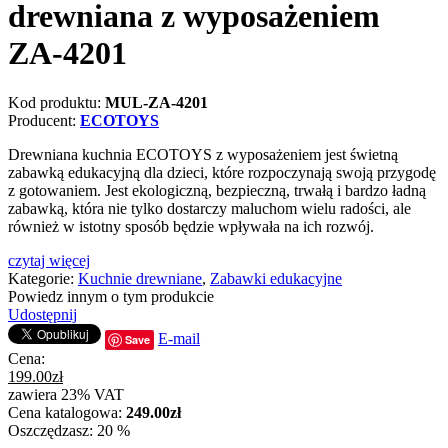
drewniana z wyposażeniem
ZA-4201
Kod produktu:
MUL-ZA-4201
Producent:
ECOTOYS
Drewniana kuchnia ECOTOYS z wyposażeniem jest świetną
zabawką edukacyjną dla dzieci, które rozpoczynają swoją przygodę
z gotowaniem. Jest ekologiczną, bezpieczną, trwałą i bardzo ładną
zabawką, która nie tylko dostarczy maluchom wielu radości, ale
również w istotny sposób będzie wpływała na ich rozwój.
czytaj więcej
Kategorie:
Kuchnie drewniane
,
Zabawki edukacyjne
Powiedz innym o tym produkcie
Udostępnij
E-mail
Save
Cena:
199.00
zł
zawiera 23% VAT
Cena katalogowa:
249.00
zł
Oszczędzasz: 20 %