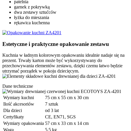
patelnia
garnek z pokrywką
dwa zestawy sztućców
łyżka do mieszania
rękawica kuchenna
Estetyczne i praktyczne opakowanie zestawu
Kuchnia w ładnym kolorowym opakowaniu idealnie nadaje się na
prezent. Trwały karton może być wykorzystywany do
przechowywania elementów zestawu, dzięki czemu łatwo będzie
utrzymać porządek w pokoju dziecięcym.
Dane techniczne
Wymiary kuchni
75 cm x 55 cm x 30 cm
Ilość akcesoriów
7 sztuk
Dla dzieci
od 3 lat
Certyfikaty
CE, EN71, SGS
Wymiary opakowania
57 cm x 33 cm x 14 cm
Waga
5,5 kg