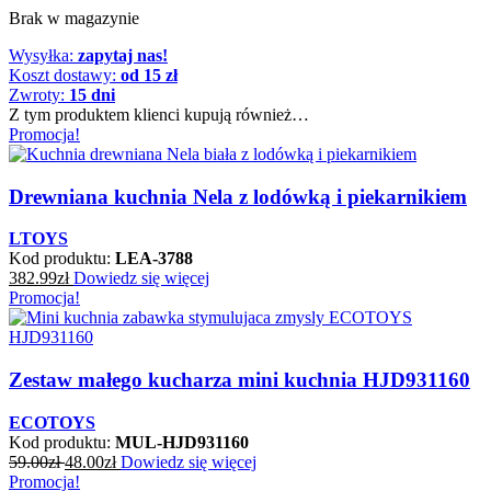
Brak w magazynie
Wysyłka:
zapytaj nas!
Koszt dostawy:
od 15 zł
Zwroty:
15 dni
Z tym produktem klienci kupują również…
Promocja!
Drewniana kuchnia Nela z lodówką i piekarnikiem
LTOYS
Kod produktu:
LEA-3788
382.99
zł
Dowiedz się więcej
Promocja!
Zestaw małego kucharza mini kuchnia HJD931160
ECOTOYS
Kod produktu:
MUL-HJD931160
59.00
zł
48.00
zł
Dowiedz się więcej
Promocja!