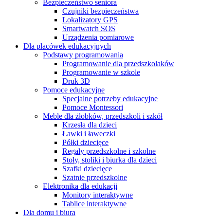
Bezpieczeństwo seniora
Czujniki bezpieczeństwa
Lokalizatory GPS
Smartwatch SOS
Urządzenia pomiarowe
Dla placówek edukacyjnych
Podstawy programowania
Programowanie dla przedszkolaków
Programowanie w szkole
Druk 3D
Pomoce edukacyjne
Specjalne potrzeby edukacyjne
Pomoce Montessori
Meble dla żłobków, przedszkoli i szkół
Krzesła dla dzieci
Ławki i ławeczki
Półki dziecięce
Regały przedszkolne i szkolne
Stoły, stoliki i biurka dla dzieci
Szafki dziecięce
Szatnie przedszkolne
Elektronika dla edukacji
Monitory interaktywne
Tablice interaktywne
Dla domu i biura