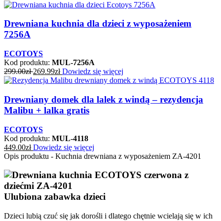
Drewniana kuchnia dla dzieci z wyposażeniem
7256A
ECOTOYS
Kod produktu:
MUL-7256A
299.00
zł
269.99
zł
Dowiedz się więcej
Drewniany domek dla lalek z windą – rezydencja
Malibu + lalka gratis
ECOTOYS
Kod produktu:
MUL-4118
449.00
zł
Dowiedz się więcej
Opis produktu - Kuchnia drewniana z wyposażeniem ZA-4201
Ulubiona zabawka dzieci
Dzieci lubią czuć się jak dorośli i dlatego chętnie wcielają się w ich