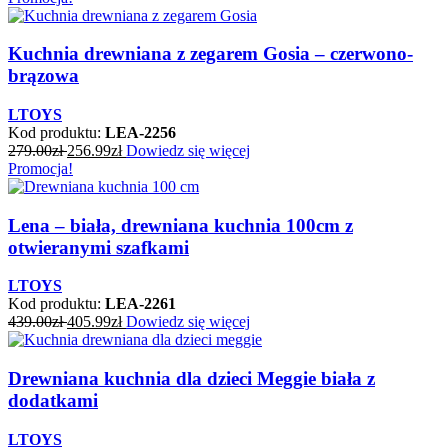
Kuchnia drewniana z zegarem Gosia – czerwono-
brązowa
LTOYS
Kod produktu:
LEA-2256
279.00
zł
256.99
zł
Dowiedz się więcej
Promocja!
Lena – biała, drewniana kuchnia 100cm z
otwieranymi szafkami
LTOYS
Kod produktu:
LEA-2261
439.00
zł
405.99
zł
Dowiedz się więcej
Drewniana kuchnia dla dzieci Meggie biała z
dodatkami
LTOYS