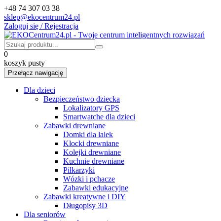
+48 74 307 03 38
sklep@ekocentrum24.pl
Zaloguj się / Rejestracja
0
koszyk pusty
Przełącz nawigację
Dla dzieci
Bezpieczeństwo dziecka
Lokalizatory GPS
Smartwatche dla dzieci
Zabawki drewniane
Domki dla lalek
Klocki drewniane
Kolejki drewniane
Kuchnie drewniane
Piłkarzyki
Wózki i pchacze
Zabawki edukacyjne
Zabawki kreatywne i DIY
Długopisy 3D
Dla seniorów