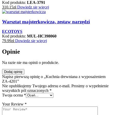
Kod produktu:
LEA-3791
310.15
zł
Dowiedz się więcej
Warsztat majsterkowicza, zestaw narzędzi
ECOTOYS
Kod produktu:
MUL-HC398060
79.99
zł
Dowiedz się więcej
Opinie
Na razie nie ma opinii o produkcie.
Dodaj opinię
Napisz pierwszą opinię o „Kuchnia drewniana z wyposażeniem
ZA-4201”
Nie opublikujemy Twojego adresu e-mail. Prosimy o wypełnienie
wszystkich pól oznaczonych *
Twoja ocena
*
Your Review
*