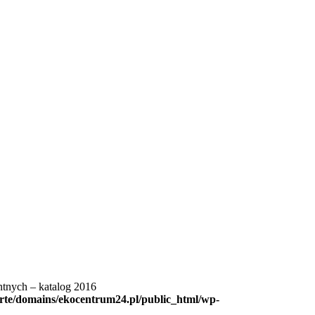
entnych – katalog 2016
rte/domains/ekocentrum24.pl/public_html/wp-