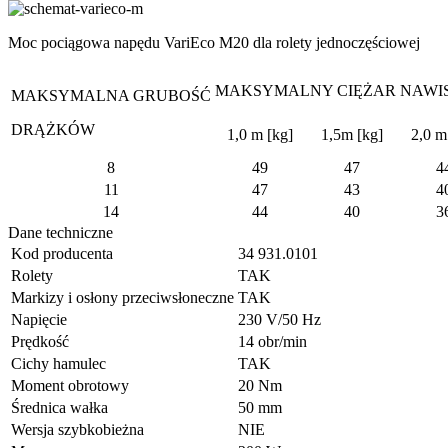
Moc pociągowa napędu VariEco M20 dla rolety jednoczęściowej
MAKSYMALNY CIĘŻAR NAWIS
MAKSYMALNA GRUBOŚĆ
DRĄŻKÓW
1,0 m [kg]
1,5m [kg]
2,0 m
8
49
47
4
11
47
43
4
14
44
40
3
Dane techniczne
Kod producenta
34 931.0101
Rolety
TAK
Markizy i osłony przeciwsłoneczne
TAK
Napięcie
230 V/50 Hz
Prędkość
14 obr/min
Cichy hamulec
TAK
Moment obrotowy
20 Nm
Średnica wałka
50 mm
Wersja szybkobieżna
NIE