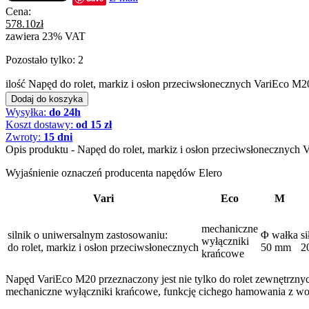
Cena:
578.10
zł
zawiera 23% VAT
Pozostało tylko: 2
ilość Napęd do rolet, markiz i osłon przeciwsłonecznych VariEco M2
Dodaj do koszyka
Wysyłka:
do 24h
Koszt dostawy:
od 15 zł
Zwroty:
15 dni
Opis produktu - Napęd do rolet, markiz i osłon przeciwsłonecznych
Wyjaśnienie oznaczeń producenta napędów Elero
Vari
Eco
M
mechaniczne
silnik o uniwersalnym zastosowaniu:
Φ wałka
si
wyłączniki
do rolet, markiz i osłon przeciwsłonecznych
50 mm
2
krańcowe
Napęd VariEco M20 przeznaczony jest nie tylko do rolet zewnętrznyc
mechaniczne wyłączniki krańcowe, funkcję cichego hamowania z wol