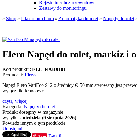
Rejestratory bezprzewodowe
Zestawy do monitoringu
»
Shop
»
Dla domu i biura
»
Automatyka do rolet
»
Napędy do rolet
Elero Napęd do rolet, markiz i
Kod produktu:
ELE-349310101
Producent:
Elero
Napęd Elero VariEco S12 o średnicy Ø 50 mm sterowany jest przewod
wyłączniki krańcowe.
czytaj więcej
Kategoria:
Napędy do rolet
Produkt dostępny w magazynie,
wysyłka -
niedziela (9 sierpnia 2026)
Powiedz innym o tym produkcie
Udostępnij
E-mail
Save