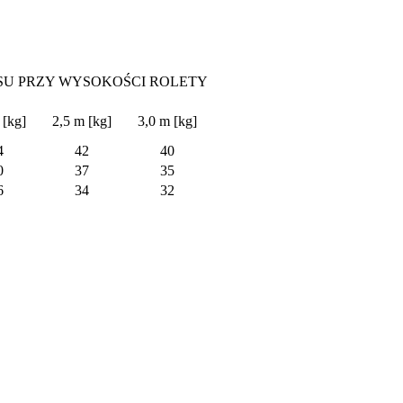
U PRZY WYSOKOŚCI ROLETY
 [kg]
2,5 m [kg]
3,0 m [kg]
4
42
40
0
37
35
6
34
32