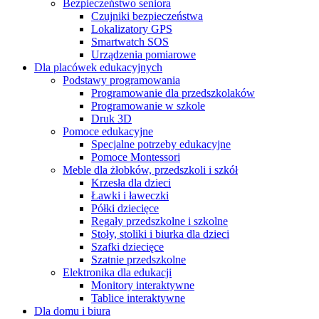
Bezpieczeństwo seniora
Czujniki bezpieczeństwa
Lokalizatory GPS
Smartwatch SOS
Urządzenia pomiarowe
Dla placówek edukacyjnych
Podstawy programowania
Programowanie dla przedszkolaków
Programowanie w szkole
Druk 3D
Pomoce edukacyjne
Specjalne potrzeby edukacyjne
Pomoce Montessori
Meble dla żłobków, przedszkoli i szkół
Krzesła dla dzieci
Ławki i ławeczki
Półki dziecięce
Regały przedszkolne i szkolne
Stoły, stoliki i biurka dla dzieci
Szafki dziecięce
Szatnie przedszkolne
Elektronika dla edukacji
Monitory interaktywne
Tablice interaktywne
Dla domu i biura