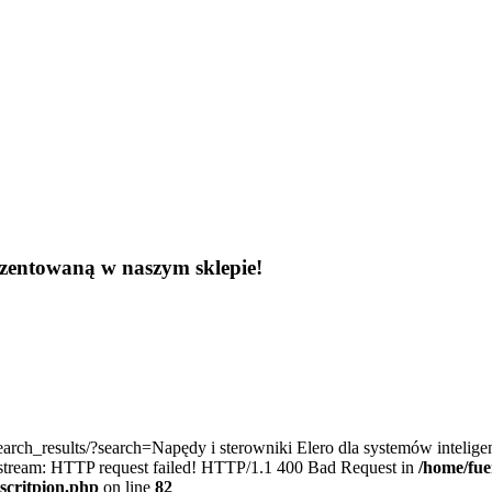
zentowaną w naszym sklepie!
_search_results/?search=Napędy i sterowniki Elero dla systemów intelig
eam: HTTP request failed! HTTP/1.1 400 Bad Request in
/home/fue
scritpion.php
on line
82