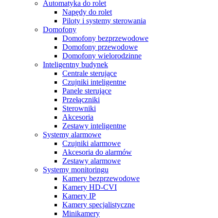
Automatyka do rolet
Napędy do rolet
Piloty i systemy sterowania
Domofony
Domofony bezprzewodowe
Domofony przewodowe
Domofony wielorodzinne
Inteligentny budynek
Centrale sterujące
Czujniki inteligentne
Panele sterujące
Przełączniki
Sterowniki
Akcesoria
Zestawy inteligentne
Systemy alarmowe
Czujniki alarmowe
Akcesoria do alarmów
Zestawy alarmowe
Systemy monitoringu
Kamery bezprzewodowe
Kamery HD-CVI
Kamery IP
Kamery specjalistyczne
Minikamery