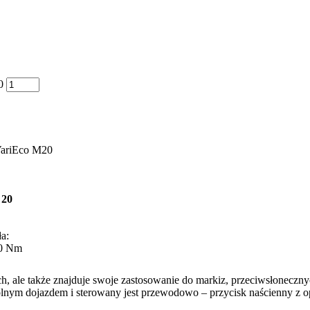
0
 VariEco M20
20
ła:
0 Nm
h, ale także znajduje swoje zastosowanie do markiz, przeciwsłoneczny
nym dojazdem i sterowany jest przewodowo – przycisk naścienny z op