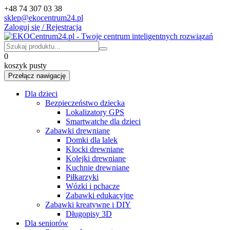
+48 74 307 03 38
sklep@ekocentrum24.pl
Zaloguj się / Rejestracja
0
koszyk pusty
Przełącz nawigację
Dla dzieci
Bezpieczeństwo dziecka
Lokalizatory GPS
Smartwatche dla dzieci
Zabawki drewniane
Domki dla lalek
Klocki drewniane
Kolejki drewniane
Kuchnie drewniane
Piłkarzyki
Wózki i pchacze
Zabawki edukacyjne
Zabawki kreatywne i DIY
Długopisy 3D
Dla seniorów