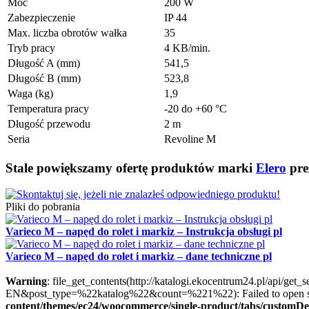
Moc
200 W
Zabezpieczenie
IP 44
Max. liczba obrotów wałka
35
Tryb pracy
4 KB/min.
Długość A (mm)
541,5
Długość B (mm)
523,8
Waga (kg)
1,9
Temperatura pracy
-20 do +60 °C
Długość przewodu
2 m
Seria
Revoline M
Stale powiększamy ofertę produktów marki
Elero
pre
Pliki do pobrania
Varieco M – napęd do rolet i markiz – Instrukcja obsługi pl
Varieco M – napęd do rolet i markiz – dane techniczne pl
Warning
: file_get_contents(http://katalogi.ekocentrum24.pl/api/get
EN&post_type=%22katalog%22&count=%221%22): Failed to open str
content/themes/ec24/woocommerce/single-product/tabs/customDe