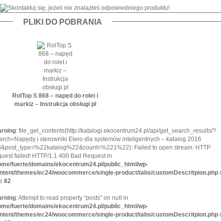
PLIKI DO POBRANIA
RolTop S 868 – napęd do rolet i
markiz – Instrukcja obsługi pl
rning
: file_get_contents(http://katalogi.ekocentrum24.pl/api/get_search_results/?
arch=Napędy i sterowniki Elero dla systemów inteligentnych – katalog 2016
&post_type=%22katalog%22&count=%221%22): Failed to open stream: HTTP
quest failed! HTTP/1.1 400 Bad Request in
ome/fuerte/domains/ekocentrum24.pl/public_html/wp-
ntent/themes/ec24/woocommerce/single-product/tabs/customDescritpion.php
ne
82
rning
: Attempt to read property "posts" on null in
ome/fuerte/domains/ekocentrum24.pl/public_html/wp-
ntent/themes/ec24/woocommerce/single-product/tabs/customDescritpion.php