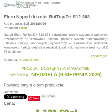
Elero Napęd do rolet RolTop/D+ S12-868
Kod produktu:
ELE-308180006
Producent:
Elero
Napęd Elero RolTop/D+ S12-868 z dwukierunkowym systemem radiowym,
przeznaczony do sterowania roletami, posiada system automatycznego
ustalania pozycji krańcowych, wyposażony w elektroniczne wyłączniki
krańcowe z funkcją detekcji przeszkód. Idealny do wałków o średnicy od Ø
36 do 38 mm.
czytaj więcej
Kategoria:
Napędy do rolet
PRODUKT DOSTĘPNY W MAGAZYNIE,
NIEDZIELA (9 SIERPNIA 2026)
WYSYŁKA -
Powiedz innym o tym produkcie
Udostępnij
E-mail
Save
Cena: