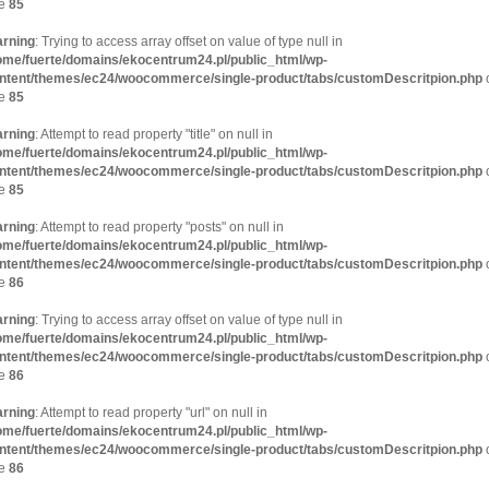
ne
85
rning
: Trying to access array offset on value of type null in
ome/fuerte/domains/ekocentrum24.pl/public_html/wp-
ntent/themes/ec24/woocommerce/single-product/tabs/customDescritpion.php
ne
85
rning
: Attempt to read property "title" on null in
ome/fuerte/domains/ekocentrum24.pl/public_html/wp-
ntent/themes/ec24/woocommerce/single-product/tabs/customDescritpion.php
ne
85
rning
: Attempt to read property "posts" on null in
ome/fuerte/domains/ekocentrum24.pl/public_html/wp-
ntent/themes/ec24/woocommerce/single-product/tabs/customDescritpion.php
ne
86
rning
: Trying to access array offset on value of type null in
ome/fuerte/domains/ekocentrum24.pl/public_html/wp-
ntent/themes/ec24/woocommerce/single-product/tabs/customDescritpion.php
ne
86
rning
: Attempt to read property "url" on null in
ome/fuerte/domains/ekocentrum24.pl/public_html/wp-
ntent/themes/ec24/woocommerce/single-product/tabs/customDescritpion.php
ne
86