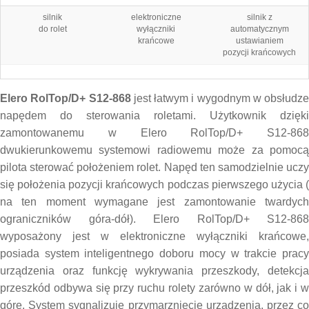
silnik
elektroniczne
silnik z
do rolet
wyłączniki
automatycznym
krańcowe
ustawianiem
pozycji krańcowych
Elero RolTop/D+ S12-868
jest łatwym i wygodnym w obsłudze
napędem do sterowania roletami. Użytkownik dzięki
zamontowanemu w Elero RolTop/D+ S12-868
dwukierunkowemu systemowi radiowemu może za pomocą
pilota sterować położeniem rolet. Napęd ten samodzielnie uczy
się położenia pozycji krańcowych podczas pierwszego użycia (
na ten moment wymagane jest zamontowanie twardych
ograniczników góra-dół). Elero RolTop/D+ S12-868
wyposażony jest w elektroniczne wyłączniki krańcowe,
posiada system inteligentnego doboru mocy w trakcie pracy
urządzenia oraz funkcję wykrywania przeszkody, detekcja
przeszkód odbywa się przy ruchu rolety zarówno w dół, jak i w
górę. System sygnalizuje przymarznięcie urządzenia, przez co