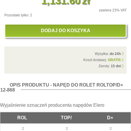
1,131.60
zł
zawiera 23% VAT
Pozostało tylko: 2
DODAJ DO KOSZYKA
Wysyłka:
do 24h
Koszt dostawy:
GRATIS
Zwroty:
15 dni
OPIS PRODUKTU - NAPĘD DO ROLET ROLTOP/D+
12-868
Wyjaśnienie oznaczeń producenta napędów Elero
ROL
TOP/
D+