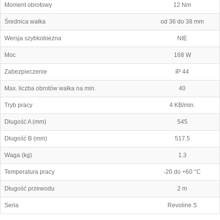
Moment obrotowy
12 Nm
Średnica wałka
od 36 do 38 mm
Wersja szybkobieżna
NIE
Moc
168 W
Zabezpieczenie
IP 44
Max. liczba obrotów wałka na min.
40
Tryb pracy
4 KB/min.
Długość A (mm)
545
Długość B (mm)
517.5
Waga (kg)
1.3
Temperatura pracy
-20 do +60 °C
Długość przewodu
2 m
Seria
Revoline S