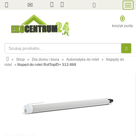
Prze
nawi
0
koszyk pusty
»
Shop
»
Dla domu i biura
»
Automatyka do rolet
»
Napędy do
rolet
»
Napęd do rolet RolTop/D+ S12-868