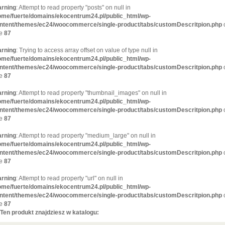
rning
: Attempt to read property "posts" on null in
ome/fuerte/domains/ekocentrum24.pl/public_html/wp-
ntent/themes/ec24/woocommerce/single-product/tabs/customDescritpion.php
ne
87
rning
: Trying to access array offset on value of type null in
ome/fuerte/domains/ekocentrum24.pl/public_html/wp-
ntent/themes/ec24/woocommerce/single-product/tabs/customDescritpion.php
ne
87
rning
: Attempt to read property "thumbnail_images" on null in
ome/fuerte/domains/ekocentrum24.pl/public_html/wp-
ntent/themes/ec24/woocommerce/single-product/tabs/customDescritpion.php
ne
87
rning
: Attempt to read property "medium_large" on null in
ome/fuerte/domains/ekocentrum24.pl/public_html/wp-
ntent/themes/ec24/woocommerce/single-product/tabs/customDescritpion.php
ne
87
rning
: Attempt to read property "url" on null in
ome/fuerte/domains/ekocentrum24.pl/public_html/wp-
ntent/themes/ec24/woocommerce/single-product/tabs/customDescritpion.php
ne
87
Ten produkt znajdziesz w katalogu: