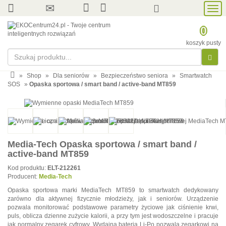
Prze
nawi
0
koszyk pusty
»
Shop
»
Dla seniorów
»
Bezpieczeństwo seniora
»
Smartwatch
SOS
»
Opaska sportowa / smart band / active-band MT859
Media-Tech Opaska sportowa / smart band /
active-band MT859
Kod produktu:
ELT-212261
Producent:
Media-Tech
Opaska sportowa marki MediaTech MT859 to smartwatch dedykowany
zarówno dla aktywnej fizycznie młodzieży, jak i seniorów. Urządzenie
pozwala monitorować podstawowe parametry życiowe jak ciśnienie krwi,
puls, oblicza dzienne zużycie kalorii, a przy tym jest wodoszczelne i pracuje
jak normalny zegarek cyfrowy. Wydajna bateria Li-Po pozwala zegarkowi na