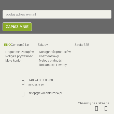
Email
E-
mail
ZAPISZ MNIE
EKO
Centrum24.pl
Zakupy
Strefa B2B
Regulamin zakupów
Dostępność produktów
Polityka prywatności
Koszt dostawy
Moje konto
Metody płatności
Reklamacje i zwroty
+48 74 307 03 38
pon.-pt. 8-16
sklep@ekocentrum24.pl
Obserwuj nas także na: