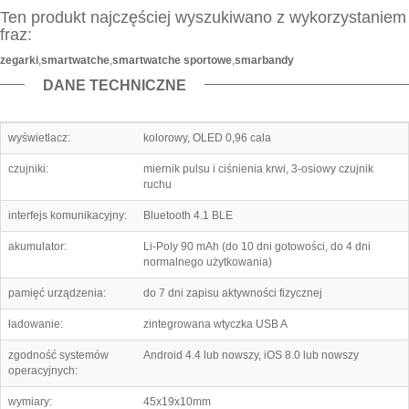
Ten produkt najczęściej wyszukiwano z wykorzystaniem
fraz:
zegarki
,
smartwatche
,
smartwatche sportowe
,
smarbandy
DANE TECHNICZNE
wyświetlacz:
kolorowy, OLED 0,96 cala
czujniki:
miernik pulsu i ciśnienia krwi, 3-osiowy czujnik
ruchu
interfejs komunikacyjny:
Bluetooth 4.1 BLE
akumulator:
Li-Poly 90 mAh (do 10 dni gotowości, do 4 dni
normalnego użytkowania)
pamięć urządzenia:
do 7 dni zapisu aktywności fizycznej
ładowanie:
zintegrowana wtyczka USB A
zgodność systemów
Android 4.4 lub nowszy, iOS 8.0 lub nowszy
operacyjnych:
wymiary:
45x19x10mm