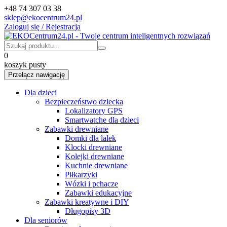
+48 74 307 03 38
sklep@ekocentrum24.pl
Zaloguj się / Rejestracja
0
koszyk pusty
Przełącz nawigację
Dla dzieci
Bezpieczeństwo dziecka
Lokalizatory GPS
Smartwatche dla dzieci
Zabawki drewniane
Domki dla lalek
Klocki drewniane
Kolejki drewniane
Kuchnie drewniane
Piłkarzyki
Wózki i pchacze
Zabawki edukacyjne
Zabawki kreatywne i DIY
Długopisy 3D
Dla seniorów