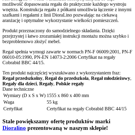
możliwość dopasowania regału do praktycznie każdego wystroju
wnętrza. Konstrukcja regału z półkami umożliwia łączenie z innymi
szafkami i regałami z linii DioraLino pozwalając na ciekawą
aranżację i optymalne wykorzystanie wielkości pomieszczeń.
Produkt przeznaczony do samodzielnego składania. Dzięki
przejrzystej i łatwo zrozumiałej instrukcji montażu można szybko i
bezproblemowo złożyć mebel.
Regał spełnia wymogi zawarte w normach PN-F 06009:2001, PN-F
06010-05:1990, PN-EN 14073-2:2006 Certyfikat na regały
Cobrabid BBC 44/15.
Ten produkt najczęściej wyszukiwano z wykorzystaniem fraz:
Regał przedszkolny
,
Regał do przedszkola
,
Regał młodzieżowy
,
Regały dla dzieci
,
Regały
,
Polskie regały
Dane techniczne
Wymiary (D x S x W)
1555 x 860 x 400 mm
Waga
55 kg
Certyfikat
Certyfikat na regały Cobrabid BBC 44/15
Stale powiększamy ofertę produktów marki
Dioralino
prezentowaną w naszym sklepie!