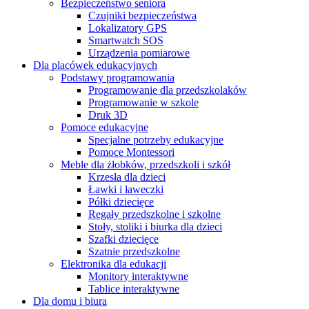
Bezpieczeństwo seniora
Czujniki bezpieczeństwa
Lokalizatory GPS
Smartwatch SOS
Urządzenia pomiarowe
Dla placówek edukacyjnych
Podstawy programowania
Programowanie dla przedszkolaków
Programowanie w szkole
Druk 3D
Pomoce edukacyjne
Specjalne potrzeby edukacyjne
Pomoce Montessori
Meble dla żłobków, przedszkoli i szkół
Krzesła dla dzieci
Ławki i ławeczki
Półki dziecięce
Regały przedszkolne i szkolne
Stoły, stoliki i biurka dla dzieci
Szafki dziecięce
Szatnie przedszkolne
Elektronika dla edukacji
Monitory interaktywne
Tablice interaktywne
Dla domu i biura