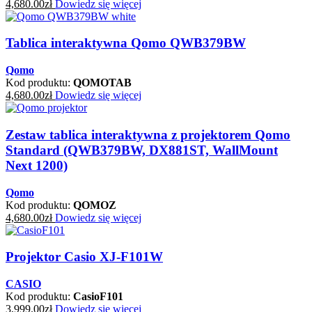
4,680.00
zł
Dowiedz się więcej
Tablica interaktywna Qomo QWB379BW
Qomo
Kod produktu:
QOMOTAB
4,680.00
zł
Dowiedz się więcej
Zestaw tablica interaktywna z projektorem Qomo
Standard (QWB379BW, DX881ST, WallMount
Next 1200)
Qomo
Kod produktu:
QOMOZ
4,680.00
zł
Dowiedz się więcej
Projektor Casio XJ-F101W
CASIO
Kod produktu:
CasioF101
3,999.00
zł
Dowiedz się więcej