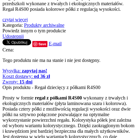
przedszkoli wykonane z trwałych i ekologicznych materiałów.
Regał R4S00 posiada kolorowe półki z regulacją wysokości.
czytaj więcej
Kategoria:
Produkty archiwalne
Powiedz innym o tym produkcie
Udostępnij
E-mail
Save
Cena:
Tego produktu nie ma na stanie i nie jest dostępny.
Wysyłka:
zapytaj nas!
Koszt dostawy:
od 36 zł
Zwroty:
15 dni
Opis produktu - Regał dziecięcy z półkami R4S00
Prosty w formie
regał z półkami R4S00
wykonany z trwałych i
ekologicznych materiałów (płyta laminowana szara i kolorowa).
Posiada cztery półki z możliwością regulacji wysokości oraz dwie
półki na sztywno połączone pozwalające na optymalne
wykorzystanie powierzchni regału. Kolorystyka półek jest zależna
od wyboru wariantu kolorystycznego. Dzięki zaokrąglonym bokom
i krawędziom jest bardziej bezpieczna dla małych użytkowników.
Jest dostępna w wielu wariantach kolorystycznych, co daje