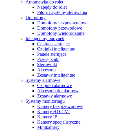
Automatyka do rolet
Napędy do rolet
Piloty i systemy sterowania
Domofony
Domofony bezprzewodowe
Domofony przewodowe
Domofony wielorodzinne
Inteligentny budynek
Centrale sterujące
Czujniki inteligentne
Panele sterujące
Przełączniki
Sterowniki
Akcesoria
Zestawy inteligentne
Systemy alarmowe
Czujniki alarmowe
Akcesoria do alarmów
Zestawy alarmowe
Systemy monitoringu
Kamery bezprzewodowe
Kamery HD-CVI
Kamery IP
Kamery specjalistyczne
Minikamery