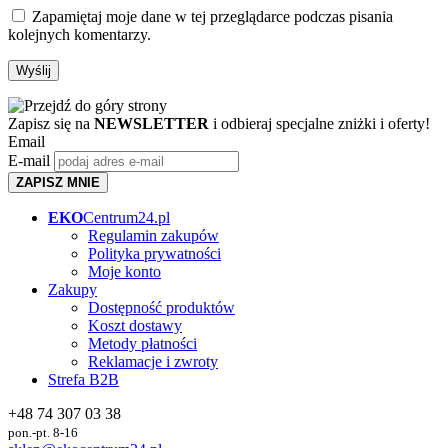
Zapamiętaj moje dane w tej przeglądarce podczas pisania
kolejnych komentarzy.
Zapisz się na
NEWSLETTER
i odbieraj specjalne zniżki i oferty!
Email
E-mail
ZAPISZ MNIE
EKO
Centrum24.pl
Regulamin zakupów
Polityka prywatności
Moje konto
Zakupy
Dostępność produktów
Koszt dostawy
Metody płatności
Reklamacje i zwroty
Strefa B2B
+48 74 307 03 38
pon.-pt. 8-16