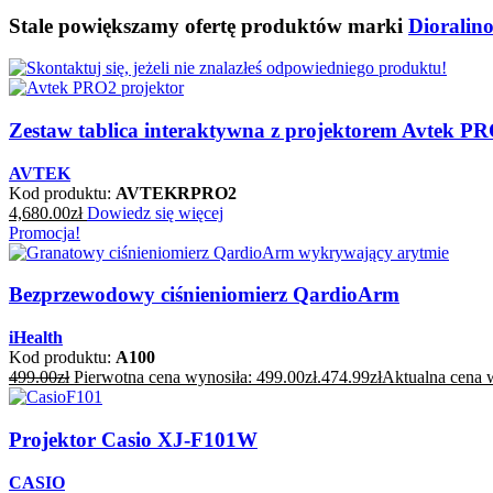
Stale powiększamy ofertę produktów marki
Dioralin
Zestaw tablica interaktywna z projektorem Avtek
AVTEK
Kod produktu:
AVTEKRPRO2
4,680.00
zł
Dowiedz się więcej
Promocja!
Bezprzewodowy ciśnieniomierz QardioArm
iHealth
Kod produktu:
A100
499.00
zł
Pierwotna cena wynosiła: 499.00zł.
474.99
zł
Aktualna cena w
Projektor Casio XJ-F101W
CASIO