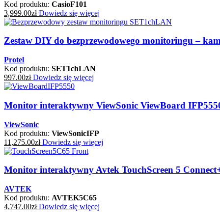
Kod produktu:
CasioF101
3,999.00
zł
Dowiedz się więcej
Zestaw DIY do bezprzewodowego monitoringu – kamera
Protel
Kod produktu:
SET1chLAN
997.00
zł
Dowiedz się więcej
Monitor interaktywny ViewSonic ViewBoard IFP55
ViewSonic
Kod produktu:
ViewSonicIFP
11,275.00
zł
Dowiedz się więcej
Monitor interaktywny Avtek TouchScreen 5 Connect
AVTEK
Kod produktu:
AVTEK5C65
4,747.00
zł
Dowiedz się więcej