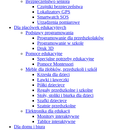
Bezpieczeństwo seniora
Czujniki bezpieczeństwa
Lokalizatory GPS
Smartwatch SOS
Urządzenia pomiarowe
Dla placówek edukacyjnych
Podstawy programowania
Programowanie dla przedszkolaków
Programowanie w szkole
Druk 3D
Pomoce edukacyjne
Specjalne potrzeby edukacyjne
Pomoce Montessori
Meble dla żłobków, przedszkoli i szkół
Krzesła dla dzieci
Ławki i ławeczki
Półki dziecięce
Regały przedszkolne i szkolne
Stoły, stoliki i biurka dla dzieci
Szafki dziecięce
Szatnie przedszkolne
Elektronika dla edukacji
Monitory interaktywne
Tablice interaktywne
Dla domu i biura