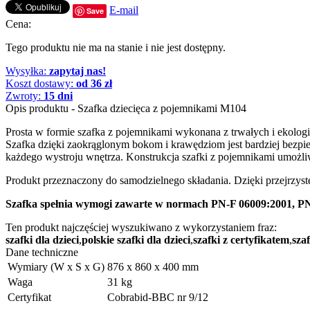
E-mail
Save
Cena:
Tego produktu nie ma na stanie i nie jest dostępny.
Wysyłka:
zapytaj nas!
Koszt dostawy:
od 36 zł
Zwroty:
15 dni
Opis produktu - Szafka dziecięca z pojemnikami M104
Prosta w formie szafka z pojemnikami wykonana z trwałych i ekolog
Szafka dzięki zaokrąglonym bokom i krawędziom jest bardziej bezpi
każdego wystroju wnętrza. Konstrukcja szafki z pojemnikami umożliw
Produkt przeznaczony do samodzielnego składania. Dzięki przejrzyst
Szafka spełnia wymogi zawarte w normach PN-F 06009:2001, PN-
Ten produkt najczęściej wyszukiwano z wykorzystaniem fraz:
szafki dla dzieci
,
polskie szafki dla dzieci
,
szafki z certyfikatem
,
sza
Dane techniczne
Wymiary (W x S x G)
876 x 860 x 400 mm
Waga
31 kg
Certyfikat
Cobrabid-BBC nr 9/12