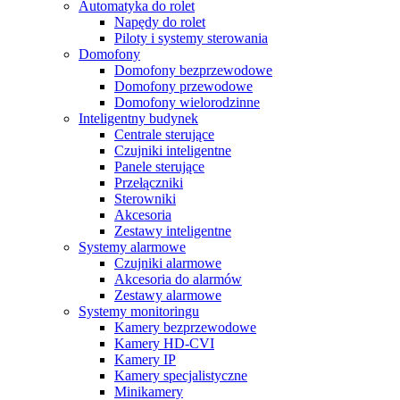
Automatyka do rolet
Napędy do rolet
Piloty i systemy sterowania
Domofony
Domofony bezprzewodowe
Domofony przewodowe
Domofony wielorodzinne
Inteligentny budynek
Centrale sterujące
Czujniki inteligentne
Panele sterujące
Przełączniki
Sterowniki
Akcesoria
Zestawy inteligentne
Systemy alarmowe
Czujniki alarmowe
Akcesoria do alarmów
Zestawy alarmowe
Systemy monitoringu
Kamery bezprzewodowe
Kamery HD-CVI
Kamery IP
Kamery specjalistyczne
Minikamery