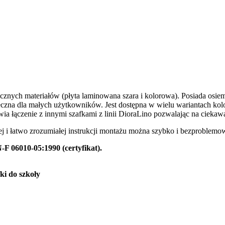
icznych materiałów (płyta laminowana szara i kolorowa). Posiada os
eczna dla małych użytkowników. Jest dostępna w wielu wariantach kol
ia łączenie z innymi szafkami z linii DioraLino pozwalając na ciekaw
ej i łatwo zrozumiałej instrukcji montażu można szybko i bezproblemo
F 06010-05:1990 (certyfikat).
fki do szkoły