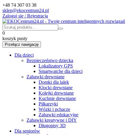
+48 74 307 03 38
sklep@ekocentrum24.pl
Zaloguj się / Rejestracja
0
koszyk pusty
Przełącz nawigację
Dla dzieci
Bezpieczeństwo dziecka
Lokalizatory GPS
Smartwatche dla dzieci
Zabawki drewniane
Domki dla lalek
Klocki drewniane
Kolejki drewniane
Kuchnie drewniane
Piłkarzyki
Wózki i pchacze
Zabawki edukacyjne
Zabawki kreatywne i DIY
Długopisy 3D
Dla seniorów