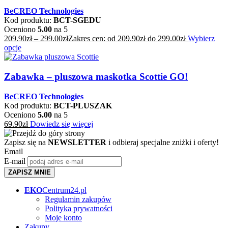
BeCREO Technologies
Kod produktu:
BCT-SGEDU
Oceniono
5.00
na 5
209.90
zł
–
299.00
zł
Zakres cen: od 209.90zł do 299.00zł
Wybierz
opcje
Zabawka – pluszowa maskotka Scottie GO!
BeCREO Technologies
Kod produktu:
BCT-PLUSZAK
Oceniono
5.00
na 5
69.90
zł
Dowiedz się więcej
Zapisz się na
NEWSLETTER
i odbieraj specjalne zniżki i oferty!
Email
E-mail
ZAPISZ MNIE
EKO
Centrum24.pl
Regulamin zakupów
Polityka prywatności
Moje konto
Zakupy