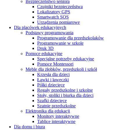
Bezpieczeństwo seniora
Czujniki bezpieczeństwa
Lokalizatory GPS
Smartwatch SOS
Urządzenia pomiarowe
Dla placówek edukacyjnych
Podstawy programowania
Programowanie dla przedszkolaków
Programowanie w szkole
Druk 3D
Pomoce edukacyjne
Specjalne potrzeby edukacyjne
Pomoce Montessori
Meble dla żłobków, przedszkoli i szkół
Krzesła dla dzieci
Ławki i ławeczki
Półki dziecięce
Regały przedszkolne i szkolne
Stoły, stoliki i biurka dla dzieci
Szafki dziecięce
Szatnie przedszkolne
Elektronika dla edukacji
Monitory interaktywne
Tablice interaktywne
Dla domu i biura