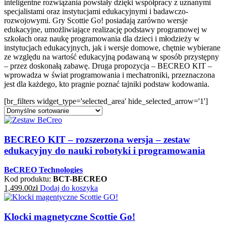
inteligentne rozwiązania powstały dzięki współpracy z uznanymi
specjalistami oraz instytucjami edukacyjnymi i badawczo-
rozwojowymi. Gry Scottie Go! posiadają zarówno wersje
edukacyjne, umożliwiające realizację podstawy programowej w
szkołach oraz naukę programowania dla dzieci i młodzieży w
instytucjach edukacyjnych, jak i wersje domowe, chętnie wybierane
ze względu na wartość edukacyjną podawaną w sposób przystępny
– przez doskonałą zabawę. Druga propozycja – BECREO KIT –
wprowadza w świat programowania i mechatroniki, przeznaczona
jest dla każdego, kto pragnie poznać tajniki podstaw kodowania.
[br_filters widget_type='selected_area' hide_selected_arrow='1']
BECREO KIT – rozszerzona wersja – zestaw
edukacyjny do nauki robotyki i programowania
BeCREO Technologies
Kod produktu:
BCT-BECREO
1,499.00
zł
Dodaj do koszyka
Klocki magnetyczne Scottie Go!