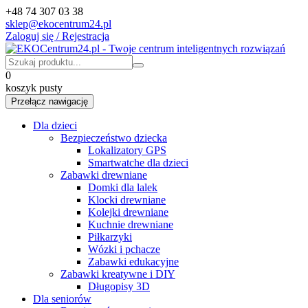
+48 74 307 03 38
sklep@ekocentrum24.pl
Zaloguj się / Rejestracja
0
koszyk pusty
Przełącz nawigację
Dla dzieci
Bezpieczeństwo dziecka
Lokalizatory GPS
Smartwatche dla dzieci
Zabawki drewniane
Domki dla lalek
Klocki drewniane
Kolejki drewniane
Kuchnie drewniane
Piłkarzyki
Wózki i pchacze
Zabawki edukacyjne
Zabawki kreatywne i DIY
Długopisy 3D
Dla seniorów