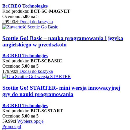
BeCREO Technologies
Kod produktu:
BCT-SC-MAGNET
Oceniono
5.00
na 5
299.90
zł
Dodaj do koszyka
Scottie Go! Basic – nauka programowania i języka
angielskiego w przedszkolu
BeCREO Technologies
Kod produktu:
BCT-SCBASIC
Oceniono
5.00
na 5
179.90
zł
Dodaj do koszyka
Scottie Go! STARTER- mini wersja innowacyjnej
gry do nauki programowania
BeCREO Technologies
Kod produktu:
BCT-SGSTART
Oceniono
5.00
na 5
39.99
zł
Wybierz opcje
Promocja!