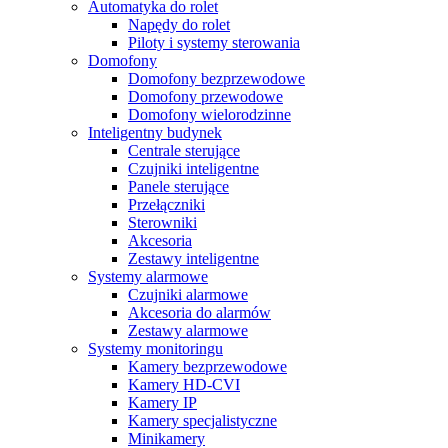
Automatyka do rolet
Napędy do rolet
Piloty i systemy sterowania
Domofony
Domofony bezprzewodowe
Domofony przewodowe
Domofony wielorodzinne
Inteligentny budynek
Centrale sterujące
Czujniki inteligentne
Panele sterujące
Przełączniki
Sterowniki
Akcesoria
Zestawy inteligentne
Systemy alarmowe
Czujniki alarmowe
Akcesoria do alarmów
Zestawy alarmowe
Systemy monitoringu
Kamery bezprzewodowe
Kamery HD-CVI
Kamery IP
Kamery specjalistyczne
Minikamery