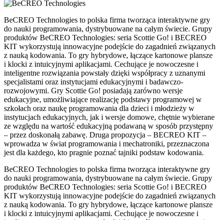
BeCREO Technologies to polska firma tworząca interaktywne gry
do nauki programowania, dystrybuowane na całym świecie. Grupy
produktów BeCREO Technologies: seria Scottie Go! i BECREO
KIT wykorzystują innowacyjne podejście do zagadnień związanych
z nauką kodowania. To gry hybrydowe, łączące kartonowe plansze
i klocki z intuicyjnymi aplikacjami. Cechujące je nowoczesne i
inteligentne rozwiązania powstały dzięki współpracy z uznanymi
specjalistami oraz instytucjami edukacyjnymi i badawczo-
rozwojowymi. Gry Scottie Go! posiadają zarówno wersje
edukacyjne, umożliwiające realizację podstawy programowej w
szkołach oraz naukę programowania dla dzieci i młodzieży w
instytucjach edukacyjnych, jak i wersje domowe, chętnie wybierane
ze względu na wartość edukacyjną podawaną w sposób przystępny
– przez doskonałą zabawę. Druga propozycja – BECREO KIT –
wprowadza w świat programowania i mechatroniki, przeznaczona
jest dla każdego, kto pragnie poznać tajniki podstaw kodowania.
BeCREO Technologies to polska firma tworząca interaktywne gry
do nauki programowania, dystrybuowane na całym świecie. Grupy
produktów BeCREO Technologies: seria Scottie Go! i BECREO
KIT wykorzystują innowacyjne podejście do zagadnień związanych
z nauką kodowania. To gry hybrydowe, łączące kartonowe plansze
i klocki z intuicyjnymi aplikacjami. Cechujące je nowoczesne i