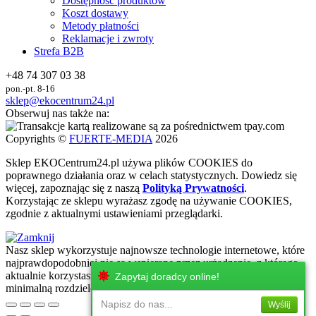
Dostępność produktów
Koszt dostawy
Metody płatności
Reklamacje i zwroty
Strefa B2B
+48 74 307 03 38
pon.-pt. 8-16
sklep@ekocentrum24.pl
Obserwuj nas także na:
Copyrights ©
FUERTE-MEDIA
2026
Sklep
EKO
Centrum24.pl używa plików COOKIES do
poprawnego działania oraz w celach statystycznych
. Dowiedz się
więcej, zapoznając się z naszą
Polityką Prywatności
.
Korzystając ze sklepu wyrażasz zgodę na używanie COOKIES,
zgodnie z aktualnymi ustawieniami przeglądarki.
Nasz sklep wykorzystuje najnowsze technologie internetowe, które
najprawdopodobniej nie są wspierane przez urżadzenie, z którego
aktualnie korzystasz. Zachęcamy do korzystania z urzadzeń z
Zapytaj doradcy online!
minimalną rozdzielczością ekranu 320 px!
Napisz do nas...
Wyślij