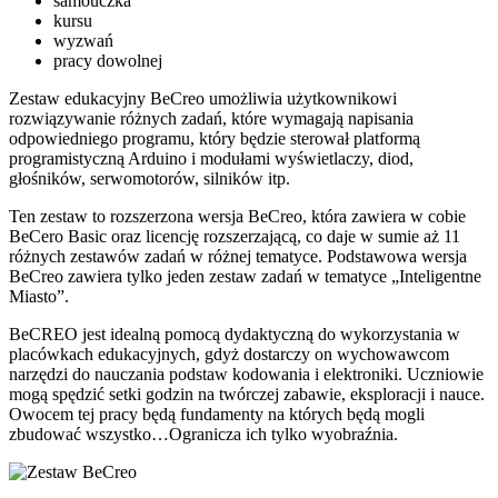
samouczka
kursu
wyzwań
pracy dowolnej
Zestaw edukacyjny BeCreo umożliwia użytkownikowi
rozwiązywanie różnych zadań, które wymagają napisania
odpowiedniego programu, który będzie sterował platformą
programistyczną Arduino i modułami wyświetlaczy, diod,
głośników, serwomotorów, silników itp.
Ten zestaw to rozszerzona wersja BeCreo, która zawiera w cobie
BeCero Basic oraz licencję rozszerzającą, co daje w sumie aż 11
różnych zestawów zadań w różnej tematyce. Podstawowa wersja
BeCreo zawiera tylko jeden zestaw zadań w tematyce „Inteligentne
Miasto”.
BeCREO jest idealną pomocą dydaktyczną do wykorzystania w
placówkach edukacyjnych, gdyż dostarczy on wychowawcom
narzędzi do nauczania podstaw kodowania i elektroniki. Uczniowie
mogą spędzić setki godzin na twórczej zabawie, eksploracji i nauce.
Owocem tej pracy będą fundamenty na których będą mogli
zbudować wszystko…Ogranicza ich tylko wyobraźnia.