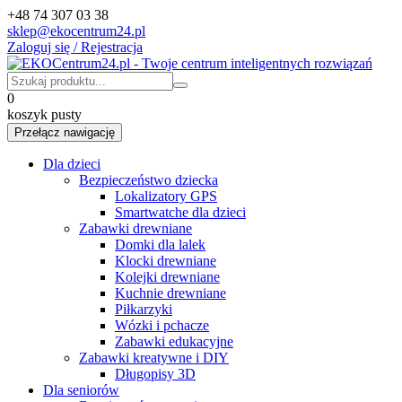
+48 74 307 03 38
sklep@ekocentrum24.pl
Zaloguj się / Rejestracja
0
koszyk pusty
Przełącz nawigację
Dla dzieci
Bezpieczeństwo dziecka
Lokalizatory GPS
Smartwatche dla dzieci
Zabawki drewniane
Domki dla lalek
Klocki drewniane
Kolejki drewniane
Kuchnie drewniane
Piłkarzyki
Wózki i pchacze
Zabawki edukacyjne
Zabawki kreatywne i DIY
Długopisy 3D
Dla seniorów