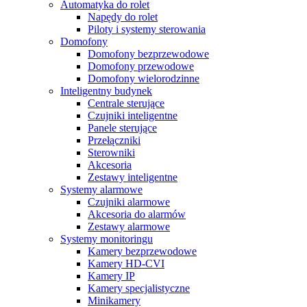
Automatyka do rolet
Napędy do rolet
Piloty i systemy sterowania
Domofony
Domofony bezprzewodowe
Domofony przewodowe
Domofony wielorodzinne
Inteligentny budynek
Centrale sterujące
Czujniki inteligentne
Panele sterujące
Przełączniki
Sterowniki
Akcesoria
Zestawy inteligentne
Systemy alarmowe
Czujniki alarmowe
Akcesoria do alarmów
Zestawy alarmowe
Systemy monitoringu
Kamery bezprzewodowe
Kamery HD-CVI
Kamery IP
Kamery specjalistyczne
Minikamery