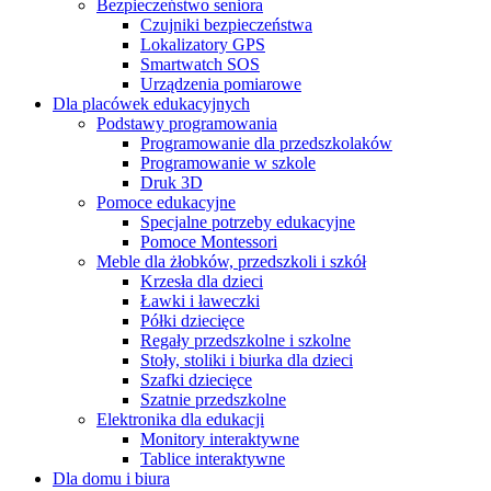
Bezpieczeństwo seniora
Czujniki bezpieczeństwa
Lokalizatory GPS
Smartwatch SOS
Urządzenia pomiarowe
Dla placówek edukacyjnych
Podstawy programowania
Programowanie dla przedszkolaków
Programowanie w szkole
Druk 3D
Pomoce edukacyjne
Specjalne potrzeby edukacyjne
Pomoce Montessori
Meble dla żłobków, przedszkoli i szkół
Krzesła dla dzieci
Ławki i ławeczki
Półki dziecięce
Regały przedszkolne i szkolne
Stoły, stoliki i biurka dla dzieci
Szafki dziecięce
Szatnie przedszkolne
Elektronika dla edukacji
Monitory interaktywne
Tablice interaktywne
Dla domu i biura