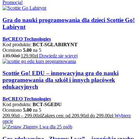
Promocja!
Gra do nauki programowania dla dzieci Scottie Go!
Labirynt
BeCREO Technologies
Kod produktu:
BCT-SGLABIRYNT
Oceniono
5.00
na 5
139.90
zł
129.90
zł
Dowiedz się więcej
Scottie Go! EDU – innowacyjna gra do nauki
programowania dla szkół i innych placówek
edukacyjnych
BeCREO Technologies
Kod produktu:
BCT-SGEDU
Oceniono
5.00
na 5
209.90
zł
–
299.00
zł
Zakres cen: od 209.90zł do 299.00zł
Wybierz
opcje
Gra edukacyjna „Złapmy Lwa” – japońskie szachy