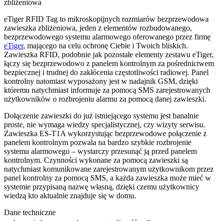
zbliżeniowa
eTiger RFID Tag to mikroskopijnych rozmiarów bezprzewodowa
zawieszka zbliżeniowa, jeden z elementów rozbudowanego,
bezprzewodowego systemu alarmowego oferowanego przez firmę
eTiger
, mającego na celu ochronę Ciebie i Twoich bliskich.
Zawieszka RFID, podobnie jak pozostałe elementy zestawu eTiger,
łączy się bezprzewodowo z panelem kontrolnym za pośrednictwem
bezpiecznej i trudnej do zakłócenia częstotliwości radiowej. Panel
kontrolny natomiast wyposażony jest w nadajnik GSM, dzięki
któremu natychmiast informuje za pomocą SMS zarejestrowanych
użytkowników o rozbrojeniu alarmu za pomocą danej zawieszki.
Dołączenie zawieszki do już istniejącego systemu jest banalnie
proste, nie wymaga wiedzy specjalistycznej, czy wizyty serwisu.
Zawieszka ES-T1A wykorzystując bezprzewodowe połączenie z
panelem kontrolnym pozwala na bardzo szybkie rozbrojenie
systemu alarmowego – wystarczy przesunąć ją przed panelem
kontrolnym. Czynności wykonane za pomocą zawieszki są
natychmiast komunikowane zarejestrowanym użytkownikom przez
panel kontrolny za pomocą SMS, a każda zawieszka może mieć w
systemie przypisaną nazwę własną, dzięki czemu użytkownicy
wiedzą kto aktualnie znajduje się w domu.
Dane techniczne