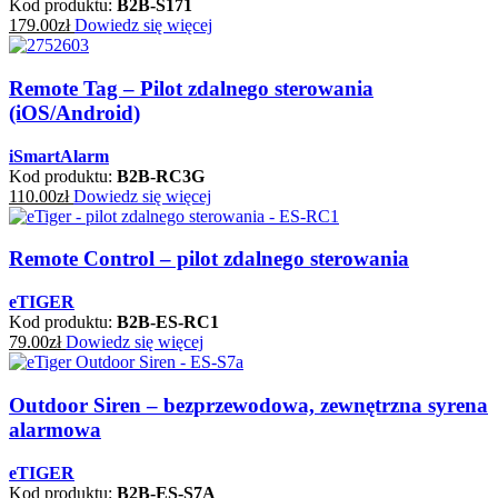
Kod produktu:
B2B-S171
179.00
zł
Dowiedz się więcej
Remote Tag – Pilot zdalnego sterowania
(iOS/Android)
iSmartAlarm
Kod produktu:
B2B-RC3G
110.00
zł
Dowiedz się więcej
Remote Control – pilot zdalnego sterowania
eTIGER
Kod produktu:
B2B-ES-RC1
79.00
zł
Dowiedz się więcej
Outdoor Siren – bezprzewodowa, zewnętrzna syrena
alarmowa
eTIGER
Kod produktu:
B2B-ES-S7A