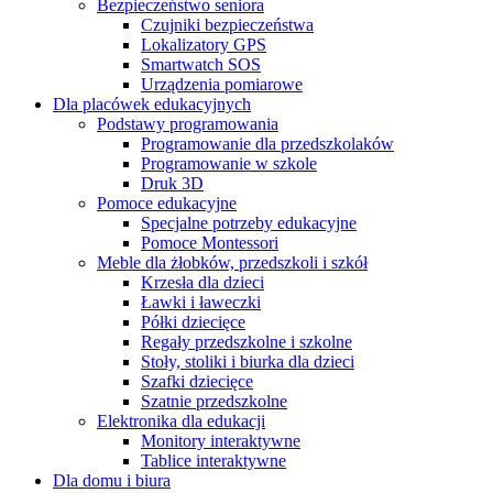
Bezpieczeństwo seniora
Czujniki bezpieczeństwa
Lokalizatory GPS
Smartwatch SOS
Urządzenia pomiarowe
Dla placówek edukacyjnych
Podstawy programowania
Programowanie dla przedszkolaków
Programowanie w szkole
Druk 3D
Pomoce edukacyjne
Specjalne potrzeby edukacyjne
Pomoce Montessori
Meble dla żłobków, przedszkoli i szkół
Krzesła dla dzieci
Ławki i ławeczki
Półki dziecięce
Regały przedszkolne i szkolne
Stoły, stoliki i biurka dla dzieci
Szafki dziecięce
Szatnie przedszkolne
Elektronika dla edukacji
Monitory interaktywne
Tablice interaktywne
Dla domu i biura