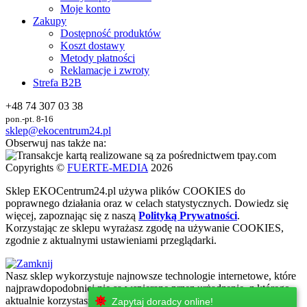
Moje konto
Zakupy
Dostępność produktów
Koszt dostawy
Metody płatności
Reklamacje i zwroty
Strefa B2B
+48 74 307 03 38
pon.-pt. 8-16
sklep@ekocentrum24.pl
Obserwuj nas także na:
Copyrights ©
FUERTE-MEDIA
2026
Sklep
EKO
Centrum24.pl używa plików COOKIES do
poprawnego działania oraz w celach statystycznych
. Dowiedz się
więcej, zapoznając się z naszą
Polityką Prywatności
.
Korzystając ze sklepu wyrażasz zgodę na używanie COOKIES,
zgodnie z aktualnymi ustawieniami przeglądarki.
Nasz sklep wykorzystuje najnowsze technologie internetowe, które
najprawdopodobniej nie są wspierane przez urżadzenie, z którego
aktualnie korzystasz. Zachęcamy do korzystania z urzadzeń z
Zapytaj doradcy online!