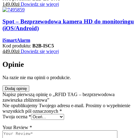
149.00
zł
Dowiedz się więcej
Spot – Bezprzewodowa kamera HD do monitoringu
(iOS/Android)
iSmartAlarm
Kod produktu:
B2B-ISC5
449.00
zł
Dowiedz się więcej
Opinie
Na razie nie ma opinii o produkcie.
Dodaj opinię
Napisz pierwszą opinię o „RFID TAG – bezprzewodowa
zawieszka zbliżeniowa”
Nie opublikujemy Twojego adresu e-mail. Prosimy o wypełnienie
wszystkich pól oznaczonych *
Twoja ocena
*
Your Review
*