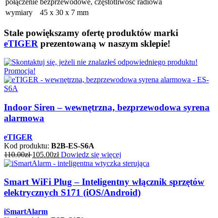
połączenie
bezprzewodowe, częstotliwość radiowa
wymiary
45 x 30 x 7 mm
Stale powiększamy ofertę produktów marki
eTIGER
prezentowaną w naszym sklepie!
Promocja!
Indoor Siren – wewnętrzna, bezprzewodowa syrena
alarmowa
eTIGER
Kod produktu:
B2B-ES-S6A
110.00
zł
105.00
zł
Dowiedz się więcej
Smart WiFi Plug – Inteligentny włącznik sprzętów
elektrycznych S171 (iOS/Android)
iSmartAlarm