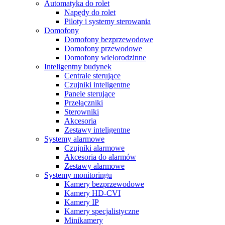
Automatyka do rolet
Napędy do rolet
Piloty i systemy sterowania
Domofony
Domofony bezprzewodowe
Domofony przewodowe
Domofony wielorodzinne
Inteligentny budynek
Centrale sterujące
Czujniki inteligentne
Panele sterujące
Przełączniki
Sterowniki
Akcesoria
Zestawy inteligentne
Systemy alarmowe
Czujniki alarmowe
Akcesoria do alarmów
Zestawy alarmowe
Systemy monitoringu
Kamery bezprzewodowe
Kamery HD-CVI
Kamery IP
Kamery specjalistyczne
Minikamery