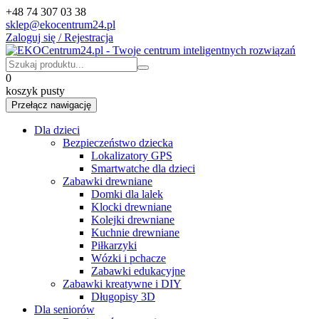
+48 74 307 03 38
sklep@ekocentrum24.pl
Zaloguj się / Rejestracja
0
koszyk pusty
Przełącz nawigację
Dla dzieci
Bezpieczeństwo dziecka
Lokalizatory GPS
Smartwatche dla dzieci
Zabawki drewniane
Domki dla lalek
Klocki drewniane
Kolejki drewniane
Kuchnie drewniane
Piłkarzyki
Wózki i pchacze
Zabawki edukacyjne
Zabawki kreatywne i DIY
Długopisy 3D
Dla seniorów