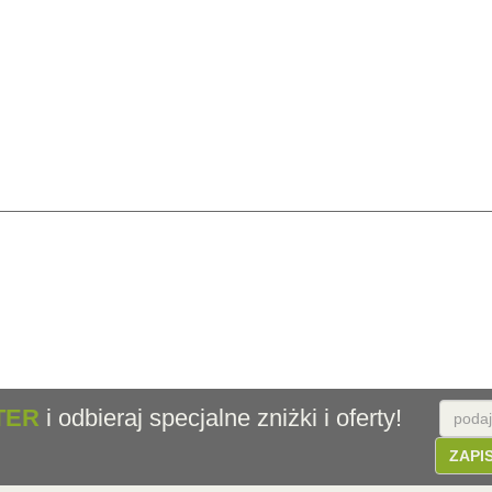
E-
TER
i odbieraj specjalne zniżki i oferty!
Email
mail
ZAPI