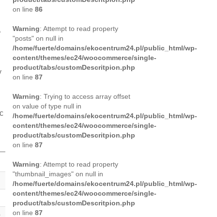
on line
86
Warning
: Attempt to read property
%
"posts" on null in
/home/fuerte/domains/ekocentrum24.pl/public_html/wp-
content/themes/ec24/woocommerce/single-
product/tabs/customDescritpion.php
y
on line
87
Warning
: Trying to access array offset
on value of type null in
c
/home/fuerte/domains/ekocentrum24.pl/public_html/wp-
content/themes/ec24/woocommerce/single-
product/tabs/customDescritpion.php
on line
87
Warning
: Attempt to read property
"thumbnail_images" on null in
/home/fuerte/domains/ekocentrum24.pl/public_html/wp-
content/themes/ec24/woocommerce/single-
product/tabs/customDescritpion.php
on line
87
0