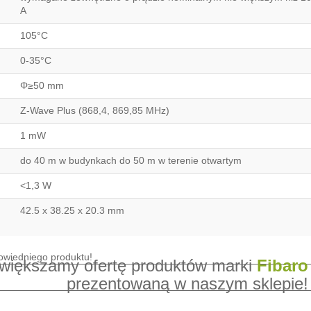
A
105°C
0-35°C
Φ≥50 mm
Z-Wave Plus (868,4, 869,85 MHz)
1 mW
do 40 m w budynkach do 50 m w terenie otwartym
<1,3 W
42.5 x 38.25 x 20.3 mm
owiększamy ofertę produktów marki
Fibaro
prezentowaną w naszym sklepie!