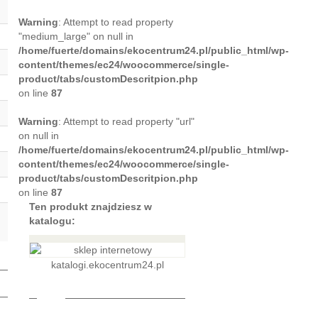
Warning
: Attempt to read property
"medium_large" on null in
/home/fuerte/domains/ekocentrum24.pl/public_html/wp-
content/themes/ec24/woocommerce/single-
product/tabs/customDescritpion.php
on line
87
Warning
: Attempt to read property "url"
on null in
/home/fuerte/domains/ekocentrum24.pl/public_html/wp-
content/themes/ec24/woocommerce/single-
product/tabs/customDescritpion.php
on line
87
Ten produkt znajdziesz w
katalogu:
katalogi.ekocentrum24.pl