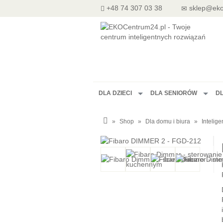
+48 74 307 03 38
sklep@eko
DLA DZIECI
DLA SENIORÓW
D
»
Shop
»
Dla domu i biura
»
Intelig