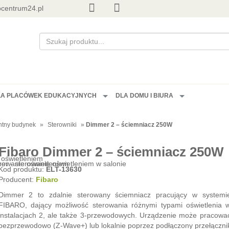
centrum24.pl
LA PLACÓWEK EDUKACYJNYCH
DLA DOMU I BIURA
entny budynek
»
Sterowniki
»
Dimmer 2 – ściemniacz 250W
Fibaro Dimmer 2 – ściemniacz 250W
Kod produktu:
ELT-13630
Producent:
Fibaro
Dimmer 2 to zdalnie sterowany ściemniacz pracujący w systemi
FIBARO, dający możliwość sterowania różnymi typami oświetlenia 
instalacjach 2, ale także 3-przewodowych. Urządzenie może pracowa
bezprzewodowo (Z-Wave+) lub lokalnie poprzez podłączony przełączni