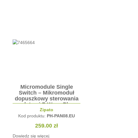
cromodule Single
RGBW Controller –
itch – Mikromoduł
kontroler oświetlenia
szkowy sterowania
LED
etami Z-Wave Plus
Zipato
Fibaro
produktu:
PH-PAN08.EU
Kod produktu:
FGRGBWM-441
259.00
zł
298.89
zł
 się więcej