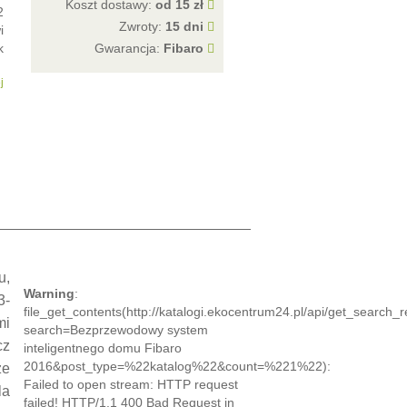
Koszt dostawy:
od 15 zł
2
Zwroty:
15 dni
i
k
Gwarancja:
Fibaro
j
u,
Warning
:
3-
file_get_contents(http://katalogi.ekocentrum24.pl/api/get_search_r
mi
search=Bezprzewodowy system
cz
inteligentnego domu Fibaro
2016&post_type=%22katalog%22&count=%221%22):
że
Failed to open stream: HTTP request
la
failed! HTTP/1.1 400 Bad Request in