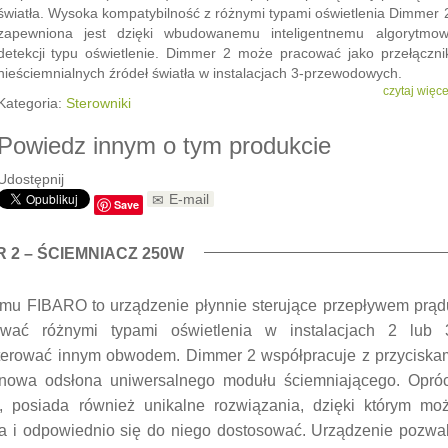
światła. Wysoka kompatybilność z różnymi typami oświetlenia Dimmer 
zapewniona jest dzięki wbudowanemu inteligentnemu algorytmow
detekcji typu oświetlenie. Dimmer 2 może pracować jako przełączni
nieściemnialnych źródeł światła w instalacjach 3-przewodowych.
czytaj więce
Kategoria:
Sterowniki
Powiedz innym o tym produkcie
Udostępnij
E-mail
Save
 2 – ŚCIEMNIACZ 250W
emu FIBARO to urządzenie płynnie sterujące przepływem prąd
ować różnymi typami oświetlenia w instalacjach 2 lub 
terować innym obwodem. Dimmer 2 współpracuje z przyciska
 nowa odsłona uniwersalnego modułu ściemniającego. Opró
ła, posiada również unikalne rozwiązania, dzięki którym mo
ła i odpowiednio się do niego dostosować. Urządzenie pozwa