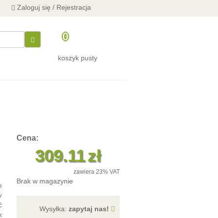
Zaloguj się / Rejestracja
0
koszyk pusty
Cena:
309.11
zł
zawiera 23% VAT
Brak w magazynie
e
w
ć
Wysyłka:
zapytaj nas!
k