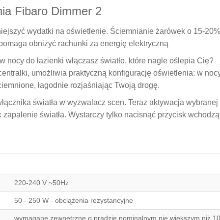
ia Fibaro Dimmer 2
jszyć wydatki na oświetlenie. Ściemnianie żarówek o 15-20
 pomaga obniżyć rachunki za energię elektryczną
 w nocy do łazienki włączasz światło, które nagle oślepia Cię?
entralki, umożliwia praktyczną konfigurację oświetlenia: w noc
ciemnione, łagodnie rozjaśniając Twoją drogę.
włącznika światła w wyzwalacz scen. Teraz aktywacja wybranej
k zapalenie światła. Wystarczy tylko nacisnąć przycisk wchodzą
220-240 V ~50Hz
50 - 250 W - obciążenia rezystancyjne
wymagane zewnętrzne o prądzie nominalnym nie większym niż 1