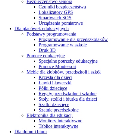
Bezpieczeństwo seniora
Czujniki bezpieczeństwa
Lokalizatory GPS
Smartwatch SOS
Urządzenia pomiarowe
Dla placówek edukacyjnych
Podstawy programowania
Programowanie dla przedszkolaków
Programowanie w szkole
Druk 3D
Pomoce edukacyjne
Specjalne potrzeby edukacyjne
Pomoce Montessori
Meble dla żłobków, przedszkoli i szkół
Krzesła dla dzieci
Ławki i ławeczki
Półki dziecięce
Regały przedszkolne i szkolne
Stoły, stoliki i biurka dla dzieci
Szafki dziecięce
Szatnie przedszkolne
Elektronika dla edukacji
Monitory interaktywne
Tablice interaktywne
Dla domu i biura