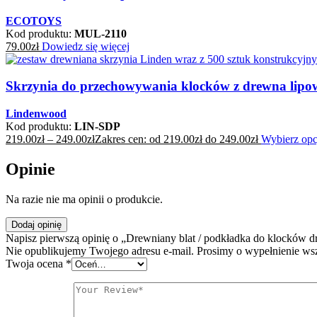
ECOTOYS
Kod produktu:
MUL-2110
79.00
zł
Dowiedz się więcej
Skrzynia do przechowywania klocków z drewna lipo
Lindenwood
Kod produktu:
LIN-SDP
219.00
zł
–
249.00
zł
Zakres cen: od 219.00zł do 249.00zł
Wybierz opc
Opinie
Na razie nie ma opinii o produkcie.
Dodaj opinię
Napisz pierwszą opinię o „Drewniany blat / podkładka do klocków 
Nie opublikujemy Twojego adresu e-mail. Prosimy o wypełnienie ws
Twoja ocena
*