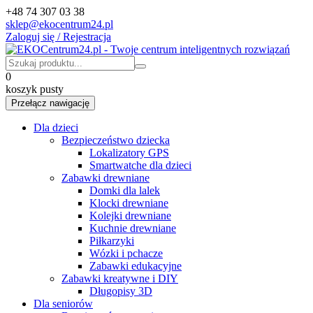
+48 74 307 03 38
sklep@ekocentrum24.pl
Zaloguj się / Rejestracja
0
koszyk pusty
Przełącz nawigację
Dla dzieci
Bezpieczeństwo dziecka
Lokalizatory GPS
Smartwatche dla dzieci
Zabawki drewniane
Domki dla lalek
Klocki drewniane
Kolejki drewniane
Kuchnie drewniane
Piłkarzyki
Wózki i pchacze
Zabawki edukacyjne
Zabawki kreatywne i DIY
Długopisy 3D
Dla seniorów