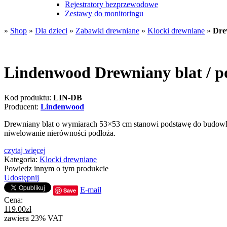
Rejestratory bezprzewodowe
Zestawy do monitoringu
»
Shop
»
Dla dzieci
»
Zabawki drewniane
»
Klocki drewniane
»
Dre
Lindenwood Drewniany blat / 
Kod produktu:
LIN-DB
Producent:
Lindenwood
Drewniany blat o wymiarach 53×53 cm stanowi podstawę do budowli 
niwelowanie nierówności podłoża.
czytaj więcej
Kategoria:
Klocki drewniane
Powiedz innym o tym produkcie
Udostępnij
E-mail
Save
Cena:
119.00
zł
zawiera 23% VAT