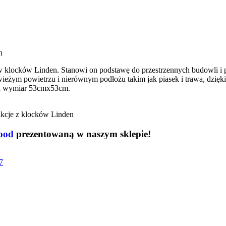
h
wów klocków Linden. Stanowi on podstawę do przestrzennych budowli 
eżym powietrzu i nierównym podłożu takim jak piasek i trawa, dzięki n
ma wymiar 53cmx53cm.
ukcje z klocków Linden
ood
prezentowaną w naszym sklepie!