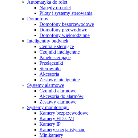
Automatyka do rolet
Napędy do rolet
Piloty i systemy sterowania
Domofony
Domofony bezprzewodowe
Domofony przewodowe
Domofony wielorodzinne
Inteligentny budynek
Centrale sterujące
Czujniki inteligentne
Panele sterujące
Przełączniki
Sterowniki
Akcesoria
Zestawy inteligentne
Systemy alarmowe
Czujniki alarmowe
Akcesoria do alarmów
Zestawy alarmowe
Systemy monitoringu
Kamery bezprzewodowe
Kamery HD-CVI
Kamery IP
Kamery specjalistyczne
Minikamery