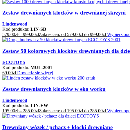
Zestaw drewnianych klocków w drewnianej skrzyni
Lindenwood
Kod produktu:
LIN-SD
579.00
zł
–
999.00
zł
Zakres cen: od 579.00zł do 999.00zł
Wybierz opc
Zestaw 50 kolorowych klocków drewnianych dla dzie
ECOTOYS
Kod produktu:
MUL-2001
69.00
zł
Dowiedz się więcej
Zestaw drewnianych klocków w eko worku
Lindenwood
Kod produktu:
LIN-EW
195.00
zł
–
285.00
zł
Zakres cen: od 195.00zł do 285.00zł
Wybierz opc
Drewniany wózek / pchacz + klocki drewniane