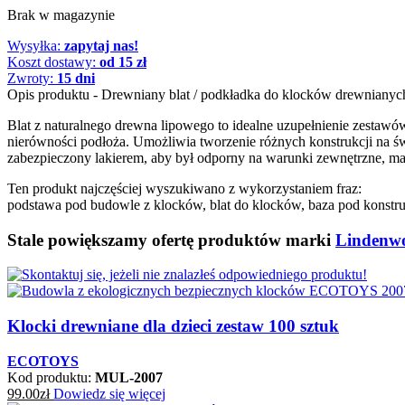
Brak w magazynie
Wysyłka:
zapytaj nas!
Koszt dostawy:
od 15 zł
Zwroty:
15 dni
Opis produktu - Drewniany blat / podkładka do klocków drewnianyc
Blat z naturalnego drewna lipowego to idealne uzupełnienie zesta
nierówności podłoża. Umożliwia tworzenie różnych konstrukcji na świ
zabezpieczony lakierem, aby był odporny na warunki zewnętrzne, 
Ten produkt najczęściej wyszukiwano z wykorzystaniem fraz:
podstawa pod budowle z klocków, blat do klocków, baza pod konstr
Stale powiększamy ofertę produktów marki
Lindenw
Klocki drewniane dla dzieci zestaw 100 sztuk
ECOTOYS
Kod produktu:
MUL-2007
99.00
zł
Dowiedz się więcej