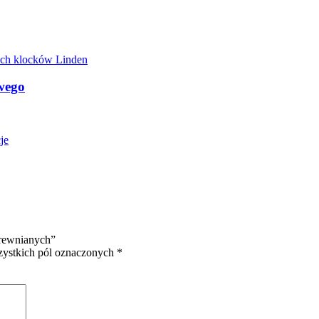
wego
je
drewnianych”
zystkich pól oznaczonych *