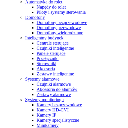
Automatyka do rolet
Napędy do rolet
Piloty i systemy sterowania
Domofony
Domofony bezprzewodowe
Domofony przewodowe
Domofony wielorodzinne
Inteligentny budynek
Centrale sterujące
Czujniki inteligentne
Panele sterujące
Przełączniki
Sterowniki
Akcesoria
Zestawy inteligentne
Systemy alarmowe
Czujniki alarmowe
Akcesoria do alarmów
Zestawy alarmowe
Systemy monitoringu
Kamery bezprzewodowe
Kamery HD-CVI
Kamery IP
Kamery specjalistyczne
Minikamery