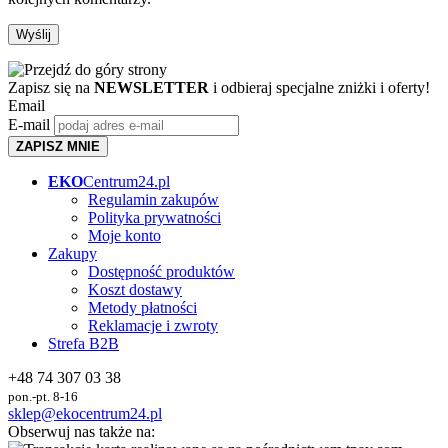
Zapisz się na
NEWSLETTER
i odbieraj specjalne zniżki i oferty!
Email
E-mail
ZAPISZ MNIE
EKO
Centrum24.pl
Regulamin zakupów
Polityka prywatności
Moje konto
Zakupy
Dostępność produktów
Koszt dostawy
Metody płatności
Reklamacje i zwroty
Strefa B2B
+48 74 307 03 38
pon.-pt. 8-16
sklep@ekocentrum24.pl
Obserwuj nas także na: