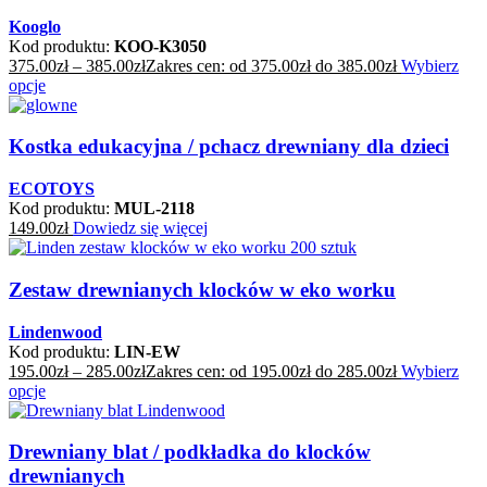
Kooglo
Kod produktu:
KOO-K3050
375.00
zł
–
385.00
zł
Zakres cen: od 375.00zł do 385.00zł
Wybierz
opcje
Kostka edukacyjna / pchacz drewniany dla dzieci
ECOTOYS
Kod produktu:
MUL-2118
149.00
zł
Dowiedz się więcej
Zestaw drewnianych klocków w eko worku
Lindenwood
Kod produktu:
LIN-EW
195.00
zł
–
285.00
zł
Zakres cen: od 195.00zł do 285.00zł
Wybierz
opcje
Drewniany blat / podkładka do klocków
drewnianych