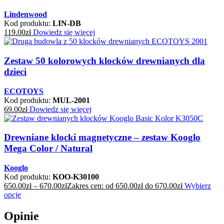
Lindenwood
Kod produktu:
LIN-DB
119.00
zł
Dowiedz się więcej
Zestaw 50 kolorowych klocków drewnianych dla
dzieci
ECOTOYS
Kod produktu:
MUL-2001
69.00
zł
Dowiedz się więcej
Drewniane klocki magnetyczne – zestaw Kooglo
Mega Color / Natural
Kooglo
Kod produktu:
KOO-K30100
650.00
zł
–
670.00
zł
Zakres cen: od 650.00zł do 670.00zł
Wybierz
opcje
Opinie