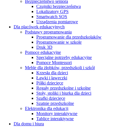
Bezpieczeństwo seniora
Czujniki bezpieczeństwa
Lokalizatory GPS
Smartwatch SOS
Urządzenia pomiarowe
Dla placówek edukacyjnych
Podstawy programowania
Programowanie dla przedszkolaków
Programowanie w szkole
Druk 3D
Pomoce edukacyjne
Specjalne potrzeby edukacyjne
Pomoce Montessori
Meble dla żłobków, przedszkoli i szkół
Krzesła dla dzieci
Ławki i ławeczki
Półki dziecięce
Regały przedszkolne i szkolne
Stoły, stoliki i biurka dla dzieci
Szafki dziecięce
Szatnie przedszkolne
Elektronika dla edukacji
Monitory interaktywne
Tablice interaktywne
Dla domu i biura