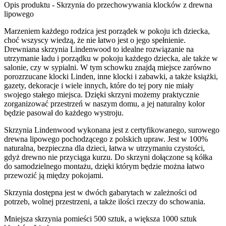
Opis produktu - Skrzynia do przechowywania klocków z drewna
lipowego
Marzeniem każdego rodzica jest porządek w pokoju ich dziecka,
choć wszyscy wiedzą, że nie łatwo jest o jego spełnienie.
Drewniana skrzynia Lindenwood to idealne rozwiązanie na
utrzymanie ładu i porządku w pokoju każdego dziecka, ale także w
salonie, czy w sypialni. W tym schowku znajdą miejsce zarówno
porozrzucane klocki Linden, inne klocki i zabawki, a także książki,
gazety, dekoracje i wiele innych, które do tej pory nie miały
swojego stałego miejsca. Dzięki skrzyni możemy praktycznie
zorganizować przestrzeń w naszym domu, a jej naturalny kolor
będzie pasował do każdego wystroju.
Skrzynia Lindenwood wykonana jest z certyfikowanego, surowego
drewna lipowego pochodzącego z polskich upraw. Jest w 100%
naturalna, bezpieczna dla dzieci, łatwa w utrzymaniu czystości,
gdyż drewno nie przyciąga kurzu. Do skrzyni dołączone są kółka
do samodzielnego montażu, dzięki którym będzie można łatwo
przewozić ją między pokojami.
Skrzynia dostępna jest w dwóch gabarytach w zależności od
potrzeb, wolnej przestrzeni, a także ilości rzeczy do schowania.
Mniejsza skrzynia pomieści 500 sztuk, a większa 1000 sztuk