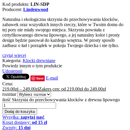
Kod produktu:
LIN-SDP
Producent:
Lindenwood
Naturalna i ekologiczna skrzynia do przechowywania klocków,
zabawek oraz wszystkich innych rzeczy, które w Twoim domu do
tej pory nie miały swojego miejsca. Skrzynia powstała z
certyfikowanego drewna lipowego, a jej naturalny kolor i prosty
design będzie pasował do każdego wnętrza. W prosty sposób
zadbasz o ład i porządek w pokoju Twojego dziecka i nie tylko.
czytaj więcej
Kategoria:
Klocki drewniane
Powiedz innym o tym produkcie
Udostępnij
E-mail
Save
Cena:
219.00
zł
–
249.00
zł
Zakres cen: od 219.00zł do 249.00zł
rozmiar
ilość Skrzynia do przechowywania klocków z drewna lipowego
Dodaj do koszyka
Wysyłka:
zapytaj nas!
Koszt dostawy:
od 15 zł
Zwroty:
15 dni