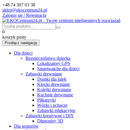
+48 74 307 03 38
sklep@ekocentrum24.pl
Zaloguj się / Rejestracja
0
koszyk pusty
Przełącz nawigację
Dla dzieci
Bezpieczeństwo dziecka
Lokalizatory GPS
Smartwatche dla dzieci
Zabawki drewniane
Domki dla lalek
Klocki drewniane
Kolejki drewniane
Kuchnie drewniane
Piłkarzyki
Wózki i pchacze
Zabawki edukacyjne
Zabawki kreatywne i DIY
Długopisy 3D
Dla seniorów