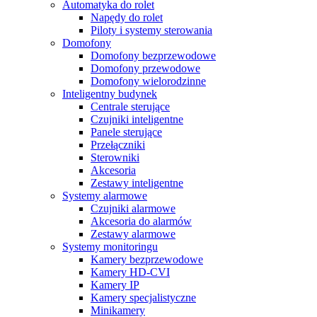
Automatyka do rolet
Napędy do rolet
Piloty i systemy sterowania
Domofony
Domofony bezprzewodowe
Domofony przewodowe
Domofony wielorodzinne
Inteligentny budynek
Centrale sterujące
Czujniki inteligentne
Panele sterujące
Przełączniki
Sterowniki
Akcesoria
Zestawy inteligentne
Systemy alarmowe
Czujniki alarmowe
Akcesoria do alarmów
Zestawy alarmowe
Systemy monitoringu
Kamery bezprzewodowe
Kamery HD-CVI
Kamery IP
Kamery specjalistyczne
Minikamery