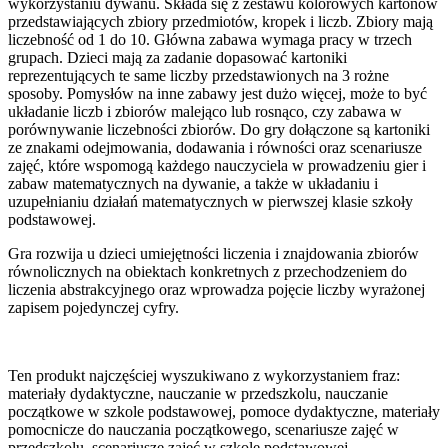
wykorzystaniu dywanu. Składa się z zestawu kolorowych kartonów
przedstawiających zbiory przedmiotów, kropek i liczb. Zbiory mają
liczebność od 1 do 10. Główna zabawa wymaga pracy w trzech
grupach. Dzieci mają za zadanie dopasować kartoniki
reprezentujących te same liczby przedstawionych na 3 rożne
sposoby. Pomysłów na inne zabawy jest dużo więcej, może to być
układanie liczb i zbiorów malejąco lub rosnąco, czy zabawa w
porównywanie liczebności zbiorów. Do gry dołączone są kartoniki
ze znakami odejmowania, dodawania i równości oraz scenariusze
zajęć, które wspomogą każdego nauczyciela w prowadzeniu gier i
zabaw matematycznych na dywanie, a także w układaniu i
uzupełnianiu działań matematycznych w pierwszej klasie szkoły
podstawowej.
Gra rozwija u dzieci umiejętności liczenia i znajdowania zbiorów
równolicznych na obiektach konkretnych z przechodzeniem do
liczenia abstrakcyjnego oraz wprowadza pojęcie liczby wyrażonej
zapisem pojedynczej cyfry.
Ten produkt najczęściej wyszukiwano z wykorzystaniem fraz:
materiały dydaktyczne, nauczanie w przedszkolu, nauczanie
początkowe w szkole podstawowej, pomoce dydaktyczne, materiały
pomocnicze do nauczania początkowego, scenariusze zajęć w
przedszkolu, scenariusze zajęć w szkole podstawowej