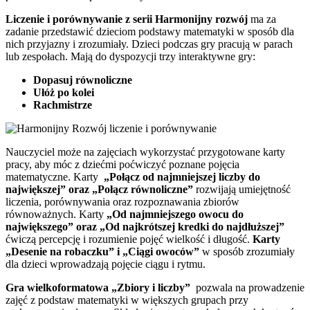
Liczenie i porównywanie z serii Harmonijny rozwój
ma za
zadanie przedstawić dzieciom podstawy matematyki w sposób dla
nich przyjazny i zrozumiały. Dzieci podczas gry pracują w parach
lub zespołach. Mają do dyspozycji trzy interaktywne gry:
Dopasuj równoliczne
Ułóż po kolei
Rachmistrze
Nauczyciel może na zajęciach wykorzystać przygotowane karty
pracy, aby móc z dziećmi poćwiczyć poznane pojęcia
matematyczne. Karty
„Połącz od najmniejszej liczby do
największej” oraz „Połącz równoliczne”
rozwijają umiejętność
liczenia, porównywania oraz rozpoznawania zbiorów
równoważnych. Karty
„Od najmniejszego owocu do
największego” oraz „Od najkrótszej kredki do najdłuższej”
ćwiczą percepcję i rozumienie pojęć wielkość i długość.
Karty
„Desenie na robaczku” i „Ciągi owoców”
w sposób zrozumiały
dla dzieci wprowadzają pojęcie ciągu i rytmu.
Gra wielkoformatowa „Zbiory i liczby”
pozwala na prowadzenie
zajęć z podstaw matematyki w większych grupach przy