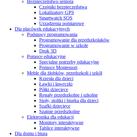
Bezpieczeństwo seniora
Czujniki bezpieczeństwa
Lokalizatory GPS
Smartwatch SOS
Urządzenia pomiarowe
Dla placówek edukacyjnych
Podstawy programowania
Programowanie dla przedszkolaków
Programowanie w szkole
Druk 3D
Pomoce edukacyjne
Specjalne potrzeby edukacyjne
Pomoce Montessori
Meble dla żłobków, przedszkoli i szkół
Krzesła dla dzieci
Ławki i ławeczki
Półki dziecięce
Regały przedszkolne i szkolne
Stoły, stoliki i biurka dla dzieci
Szafki dziecięce
Szatnie przedszkolne
Elektronika dla edukacji
Monitory interaktywne
Tablice interaktywne
Dla domu i biura