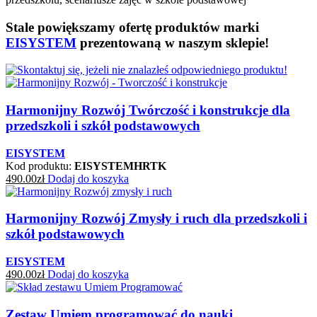
Stale powiększamy ofertę produktów marki
EISYSTEM
prezentowaną w naszym sklepie!
Harmonijny Rozwój Twórczość i konstrukcje dla
przedszkoli i szkół podstawowych
EISYSTEM
Kod produktu:
EISYSTEMHRTK
490.00
zł
Dodaj do koszyka
Harmonijny Rozwój Zmysły i ruch dla przedszkoli i
szkół podstawowych
EISYSTEM
490.00
zł
Dodaj do koszyka
Zestaw Umiem programować do nauki