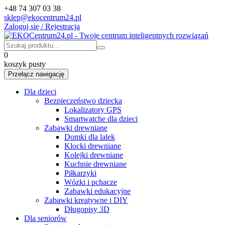
+48 74 307 03 38
sklep@ekocentrum24.pl
Zaloguj się / Rejestracja
0
koszyk pusty
Przełącz nawigację
Dla dzieci
Bezpieczeństwo dziecka
Lokalizatory GPS
Smartwatche dla dzieci
Zabawki drewniane
Domki dla lalek
Klocki drewniane
Kolejki drewniane
Kuchnie drewniane
Piłkarzyki
Wózki i pchacze
Zabawki edukacyjne
Zabawki kreatywne i DIY
Długopisy 3D
Dla seniorów