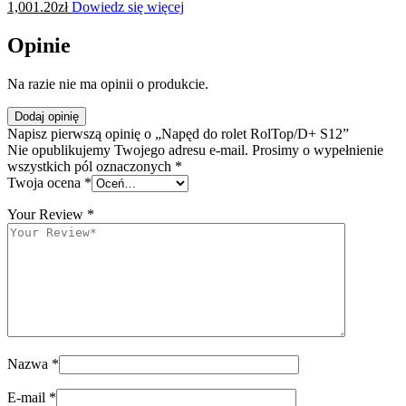
1,001.20
zł
Dowiedz się więcej
Opinie
Na razie nie ma opinii o produkcie.
Dodaj opinię
Napisz pierwszą opinię o „Napęd do rolet RolTop/D+ S12”
Nie opublikujemy Twojego adresu e-mail. Prosimy o wypełnienie
wszystkich pól oznaczonych *
Twoja ocena
*
Your Review
*
Nazwa
*
E-mail
*