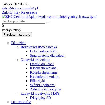
+48 74 307 03 38
sklep@ekocentrum24.pl
Zaloguj się / Rejestracja
0
koszyk pusty
Przełącz nawigację
Dla dzieci
Bezpieczeństwo dziecka
Lokalizatory GPS
Smartwatche dla dzieci
Zabawki drewniane
Domki dla lalek
Klocki drewniane
Kolejki drewniane
Kuchnie drewniane
Piłkarzyki
Wózki i pchacze
Zabawki edukacyjne
Zabawki kreatywne i DIY
Długopisy 3D
Dla seniorów