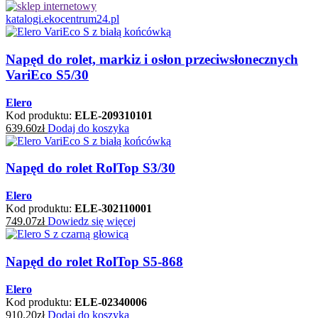
katalogi.ekocentrum24.pl
Napęd do rolet, markiz i osłon przeciwsłonecznych
VariEco S5/30
Elero
Kod produktu:
ELE-209310101
639.60
zł
Dodaj do koszyka
Napęd do rolet RolTop S3/30
Elero
Kod produktu:
ELE-302110001
749.07
zł
Dowiedz się więcej
Napęd do rolet RolTop S5-868
Elero
Kod produktu:
ELE-02340006
910.20
zł
Dodaj do koszyka