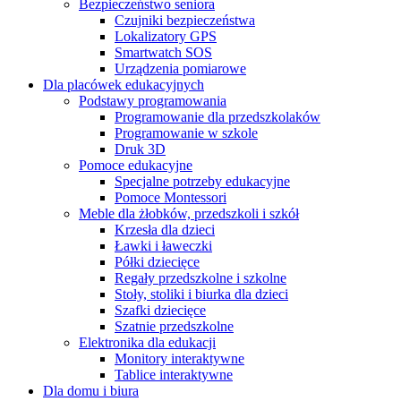
Bezpieczeństwo seniora
Czujniki bezpieczeństwa
Lokalizatory GPS
Smartwatch SOS
Urządzenia pomiarowe
Dla placówek edukacyjnych
Podstawy programowania
Programowanie dla przedszkolaków
Programowanie w szkole
Druk 3D
Pomoce edukacyjne
Specjalne potrzeby edukacyjne
Pomoce Montessori
Meble dla żłobków, przedszkoli i szkół
Krzesła dla dzieci
Ławki i ławeczki
Półki dziecięce
Regały przedszkolne i szkolne
Stoły, stoliki i biurka dla dzieci
Szafki dziecięce
Szatnie przedszkolne
Elektronika dla edukacji
Monitory interaktywne
Tablice interaktywne
Dla domu i biura