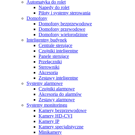
Automatyka do rolet
Napędy do rolet
Piloty i systemy sterowania
Domofony
Domofony bezprzewodowe
Domofony przewodowe
Domofony wielorodzinne
Inteligentny budynek
Centrale sterujące
Czujniki inteligentne
Panele sterujące
Przełączniki
Sterowniki
Akcesoria
Zestawy inteligentne
Systemy alarmowe
Czujniki alarmowe
Akcesoria do alarmów
Zestawy alarmowe
Systemy monitoringu
Kamery bezprzewodowe
Kamery HD-CVI
Kamery IP
Kamery specjalistyczne
Minikamery