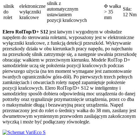
silnik z
silnik
elektroniczne
Φ wałka
automatycznym
Siła:
do
wyłączniki
> 35
ustawianiem
12 Nm
rolet
krańcowe
mm
pozycji krańcowych
Elero RolTop/D+ S12
jest łatwym i wygodnym w obsłudze
napędem do sterowania roletami, wyposażony jest w elektroniczne
wyłączniki krańcowe, z funkcją detekcji przeszkód. Wykrywanie
przeszkody działa w obu kierunkach pracy napędu, po najechaniu
na przeszkodę silnik zatrzymuje się, a następnie uwalnia przeszkodę
obracając wałkiem w przeciwnym kierunku. Modele RolTop D+
samodzielnie uczą się położenia pozycji krańcowych podczas
pierwszego użycia (na ten moment wymagane jest zamontowanie
twardych ograniczników góra-dół). Po pierwszych trzech pełnych
zamknięciach i otwarciach rolety napęd zapamiętuje położenie
pozycji krańcowych. Elero RolTop/D+ S12 w inteligentny i
samodzielny sposób dobiera odpowiednią moc urządzenia do danej
potrzeby oraz sygnalizuje przymarznięcie urządzenia, przez co dba
o maksymalnie długą i bezawaryjną pracę urządzenia. Napęd
przeznaczony jest do rolet o średnicy wałka do 38 mm, zasilany jest
dwumetrowym wymiennym przewodem zasilającym zakończonym
wtyczką i może być podłączany równolegle.