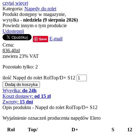
czytaj więcej
Kategoria:
Napędy do rolet
Produkt dostępny w magazynie,
wysyłka -
niedziela (9 sierpnia 2026)
Powiedz innym o tym produkcie
Udostępnij
E-mail
Save
Cena:
836.40
zł
zawiera 23% VAT
Pozostało tylko: 2
ilość Napęd do rolet RolTop/D+ S12
Dodaj do koszyka
Wysyłka:
do 24h
Koszt dostawy:
od 15 zł
Zwroty:
15 dni
Opis produktu - Napęd do rolet RolTop/D+ S12
Wyjaśnienie oznaczeń producenta napędów Elero
Rol
Top/
D+
S
12