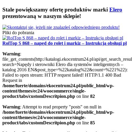
Stale powiększamy ofertę produktów marki
Elero
prezentowaną w naszym sklepie!
Pliki do pobrania
RolTop S 868 – napęd do rolet i markiz – Instrukcja obsługi pl
Warning
:
file_get_contents(http://katalogi.ekocentrum24.pl/api/get_search_resul
search=Napędy i sterowniki Elero dla systemów inteligentnych –
katalog 2016 EN&post_type=%22katalog%22&count=%221%22):
Failed to open stream: HTTP request failed! HTTP/1.1 400 Bad
Request in
/home/fuerte/domains/ekocentrum24.pl/public_html/wp-
content/themes/ec24/woocommerce/single-
product/tabs/customDescritpion.php
on line
82
Warning
: Attempt to read property "posts" on null in
/home/fuerte/domains/ekocentrum24.pl/public_html/wp-
content/themes/ec24/woocommerce/single-
product/tabs/customDescritpion.php
on line
85