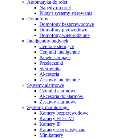
Automatyka do rolet
Napędy do rolet
Piloty i systemy sterowania
Domofony
Domofony bezprzewodowe
Domofony przewodowe
Domofony wielorodzinne
Inteligentny budynek
Centrale sterujące
Czujniki inteligentne
Panele sterujące
Przełączniki
Sterowniki
Akcesoria
Zestawy inteligentne
Systemy alarmowe
Czujniki alarmowe
Akcesoria do alarmów
Zestawy alarmowe
Systemy monitoringu
Kamery bezprzewodowe
Kamery HD-CVI
Kamery IP
Kamery specjalistyczne
Minikamery