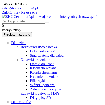
+48 74 307 03 38
sklep@ekocentrum24.pl
Zaloguj się / Rejestracja
0
koszyk pusty
Przełącz nawigację
Dla dzieci
Bezpieczeństwo dziecka
Lokalizatory GPS
Smartwatche dla dzieci
Zabawki drewniane
Domki dla lalek
Klocki drewniane
Kolejki drewniane
Kuchnie drewniane
Piłkarzyki
Wózki i pchacze
Zabawki edukacyjne
Zabawki kreatywne i DIY
Długopisy 3D
Dla seniorów