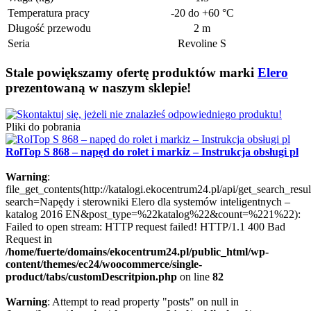
Temperatura pracy
-20 do +60 °C
Długość przewodu
2 m
Seria
Revoline S
Stale powiększamy ofertę produktów marki
Elero
prezentowaną w naszym sklepie!
Pliki do pobrania
RolTop S 868 – napęd do rolet i markiz – Instrukcja obsługi pl
Warning
:
file_get_contents(http://katalogi.ekocentrum24.pl/api/get_search_resul
search=Napędy i sterowniki Elero dla systemów inteligentnych –
katalog 2016 EN&post_type=%22katalog%22&count=%221%22):
Failed to open stream: HTTP request failed! HTTP/1.1 400 Bad
Request in
/home/fuerte/domains/ekocentrum24.pl/public_html/wp-
content/themes/ec24/woocommerce/single-
product/tabs/customDescritpion.php
on line
82
Warning
: Attempt to read property "posts" on null in