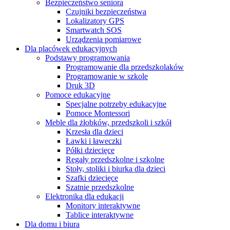
Bezpieczeństwo seniora
Czujniki bezpieczeństwa
Lokalizatory GPS
Smartwatch SOS
Urządzenia pomiarowe
Dla placówek edukacyjnych
Podstawy programowania
Programowanie dla przedszkolaków
Programowanie w szkole
Druk 3D
Pomoce edukacyjne
Specjalne potrzeby edukacyjne
Pomoce Montessori
Meble dla żłobków, przedszkoli i szkół
Krzesła dla dzieci
Ławki i ławeczki
Półki dziecięce
Regały przedszkolne i szkolne
Stoły, stoliki i biurka dla dzieci
Szafki dziecięce
Szatnie przedszkolne
Elektronika dla edukacji
Monitory interaktywne
Tablice interaktywne
Dla domu i biura