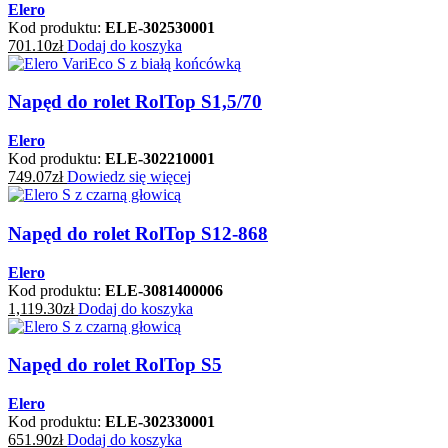
Elero
Kod produktu:
ELE-302530001
701.10
zł
Dodaj do koszyka
Napęd do rolet RolTop S1,5/70
Elero
Kod produktu:
ELE-302210001
749.07
zł
Dowiedz się więcej
Napęd do rolet RolTop S12-868
Elero
Kod produktu:
ELE-3081400006
1,119.30
zł
Dodaj do koszyka
Napęd do rolet RolTop S5
Elero
Kod produktu:
ELE-302330001
651.90
zł
Dodaj do koszyka