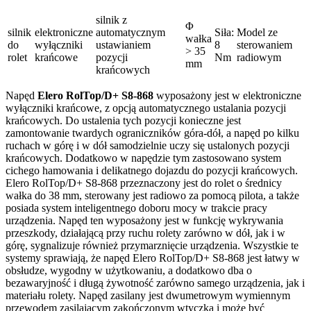
silnik z
Φ
silnik
elektroniczne
automatycznym
Siła:
Model ze
wałka
do
wyłączniki
ustawianiem
8
sterowaniem
> 35
rolet
krańcowe
pozycji
Nm
radiowym
mm
krańcowych
Napęd
Elero RolTop/D+ S8-868
wyposażony jest w elektroniczne
wyłączniki krańcowe, z opcją automatycznego ustalania pozycji
krańcowych. Do ustalenia tych pozycji konieczne jest
zamontowanie twardych ograniczników góra-dół, a napęd po kilku
ruchach w górę i w dół samodzielnie uczy się ustalonych pozycji
krańcowych. Dodatkowo w napędzie tym zastosowano system
cichego hamowania i delikatnego dojazdu do pozycji krańcowych.
Elero RolTop/D+ S8-868 przeznaczony jest do rolet o średnicy
wałka do 38 mm, sterowany jest radiowo za pomocą pilota, a także
posiada system inteligentnego doboru mocy w trakcie pracy
urządzenia. Napęd ten wyposażony jest w funkcję wykrywania
przeszkody, działającą przy ruchu rolety zarówno w dół, jak i w
górę, sygnalizuje również przymarznięcie urządzenia. Wszystkie te
systemy sprawiają, że napęd Elero RolTop/D+ S8-868 jest łatwy w
obsłudze, wygodny w użytkowaniu, a dodatkowo dba o
bezawaryjność i długą żywotność zarówno samego urządzenia, jak i
materiału rolety. Napęd zasilany jest dwumetrowym wymiennym
przewodem zasilającym zakończonym wtyczką i może być