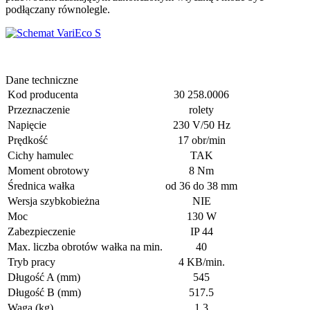
podłączany równolegle.
Dane techniczne
Kod producenta
30 258.0006
Przeznaczenie
rolety
Napięcie
230 V/50 Hz
Prędkość
17 obr/min
Cichy hamulec
TAK
Moment obrotowy
8 Nm
Średnica wałka
od 36 do 38 mm
Wersja szybkobieżna
NIE
Moc
130 W
Zabezpieczenie
IP 44
Max. liczba obrotów wałka na min.
40
Tryb pracy
4 KB/min.
Długość A (mm)
545
Długość B (mm)
517.5
Waga (kg)
1.3