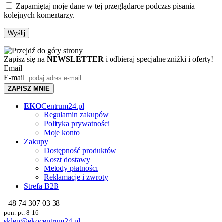
Zapamiętaj moje dane w tej przeglądarce podczas pisania
kolejnych komentarzy.
Zapisz się na
NEWSLETTER
i odbieraj specjalne zniżki i oferty!
Email
E-mail
ZAPISZ MNIE
EKO
Centrum24.pl
Regulamin zakupów
Polityka prywatności
Moje konto
Zakupy
Dostępność produktów
Koszt dostawy
Metody płatności
Reklamacje i zwroty
Strefa B2B
+48 74 307 03 38
pon.-pt. 8-16
sklep@ekocentrum24.pl