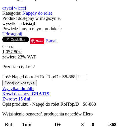
czytaj więcej
Kategoria:
Napędy do rolet
Produkt dostępny w magazynie,
wysyłka -
dzisiaj!
Powiedz innym o tym produkcie
Udostępnij
E-mail
Save
Cena:
1,057.80
zł
zawiera 23% VAT
Pozostało tylko: 2
ilość Napęd do rolet RolTop/D+ S8-868
Dodaj do koszyka
Wysyłka:
do 24h
Koszt dostawy:
GRATIS
Zwroty:
15 dni
Opis produktu - Napęd do rolet RolTop/D+ S8-868
Wyjaśnienie oznaczeń producenta napędów Elero
Rol
Top/
D+
S
8
-868