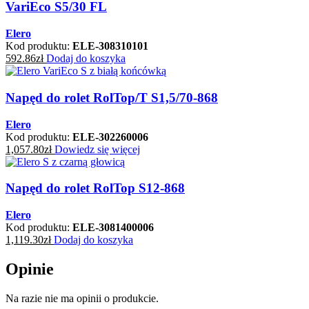
VariEco S5/30 FL
Elero
Kod produktu:
ELE-308310101
592.86
zł
Dodaj do koszyka
Napęd do rolet RolTop/T S1,5/70-868
Elero
Kod produktu:
ELE-302260006
1,057.80
zł
Dowiedz się więcej
Napęd do rolet RolTop S12-868
Elero
Kod produktu:
ELE-3081400006
1,119.30
zł
Dodaj do koszyka
Opinie
Na razie nie ma opinii o produkcie.