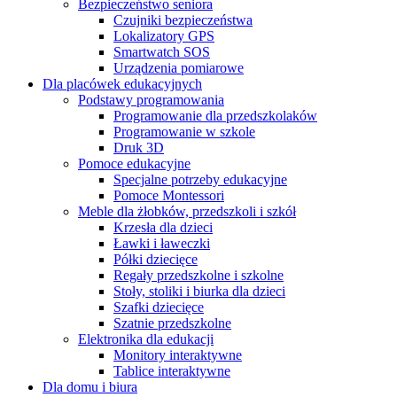
Bezpieczeństwo seniora
Czujniki bezpieczeństwa
Lokalizatory GPS
Smartwatch SOS
Urządzenia pomiarowe
Dla placówek edukacyjnych
Podstawy programowania
Programowanie dla przedszkolaków
Programowanie w szkole
Druk 3D
Pomoce edukacyjne
Specjalne potrzeby edukacyjne
Pomoce Montessori
Meble dla żłobków, przedszkoli i szkół
Krzesła dla dzieci
Ławki i ławeczki
Półki dziecięce
Regały przedszkolne i szkolne
Stoły, stoliki i biurka dla dzieci
Szafki dziecięce
Szatnie przedszkolne
Elektronika dla edukacji
Monitory interaktywne
Tablice interaktywne
Dla domu i biura