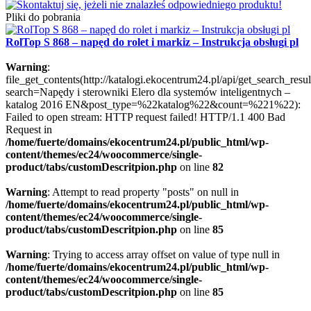
Pliki do pobrania
RolTop S 868 – napęd do rolet i markiz – Instrukcja obsługi pl
Warning
:
file_get_contents(http://katalogi.ekocentrum24.pl/api/get_search_resul
search=Napędy i sterowniki Elero dla systemów inteligentnych –
katalog 2016 EN&post_type=%22katalog%22&count=%221%22):
Failed to open stream: HTTP request failed! HTTP/1.1 400 Bad
Request in
/home/fuerte/domains/ekocentrum24.pl/public_html/wp-
content/themes/ec24/woocommerce/single-
product/tabs/customDescritpion.php
on line
82
Warning
: Attempt to read property "posts" on null in
/home/fuerte/domains/ekocentrum24.pl/public_html/wp-
content/themes/ec24/woocommerce/single-
product/tabs/customDescritpion.php
on line
85
Warning
: Trying to access array offset on value of type null in
/home/fuerte/domains/ekocentrum24.pl/public_html/wp-
content/themes/ec24/woocommerce/single-
product/tabs/customDescritpion.php
on line
85