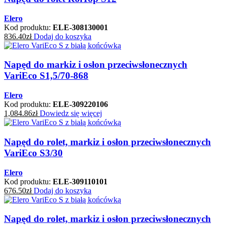
Elero
Kod produktu:
ELE-308130001
836.40
zł
Dodaj do koszyka
Napęd do markiz i osłon przeciwsłonecznych
VariEco S1,5/70-868
Elero
Kod produktu:
ELE-309220106
1,084.86
zł
Dowiedz się więcej
Napęd do rolet, markiz i osłon przeciwsłonecznych
VariEco S3/30
Elero
Kod produktu:
ELE-309110101
676.50
zł
Dodaj do koszyka
Napęd do rolet, markiz i osłon przeciwsłonecznych