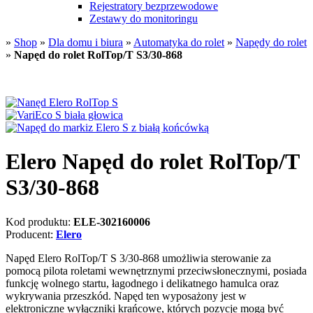
Rejestratory bezprzewodowe
Zestawy do monitoringu
»
Shop
»
Dla domu i biura
»
Automatyka do rolet
»
Napędy do rolet
»
Napęd do rolet RolTop/T S3/30-868
Elero Napęd do rolet RolTop/T
S3/30-868
Kod produktu:
ELE-302160006
Producent:
Elero
Napęd Elero RolTop/T S 3/30-868 umożliwia sterowanie za
pomocą pilota roletami wewnętrznymi przeciwsłonecznymi, posiada
funkcję wolnego startu, łagodnego i delikatnego hamulca oraz
wykrywania przeszkód. Napęd ten wyposażony jest w
elektroniczne wyłączniki krańcowe, których pozycje mogą być