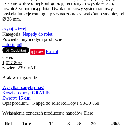
ustalane w dowolnej konfiguracji, na różnych wysokościach,
również za pomocą pilota. Dwukierunkowy system radiowy
posiada funkcję routingu, przeznaczony jest wałków o średnicy od
Ø 36 mm.
czytaj więcej
Kategoria:
Napędy do rolet
Powiedz innym o tym produkcie
Udostępnij
E-mail
Save
Cena:
1,057.80
zł
zawiera 23% VAT
Brak w magazynie
Wysyłka:
zapytaj nas!
Koszt dostawy:
GRATIS
Zwroty:
15 dni
Opis produktu - Napęd do rolet RolTop/T S3/30-868
Wyjaśnienie oznaczeń producenta napędów Elero
Rol
Top/
T
S
3/
30
-868