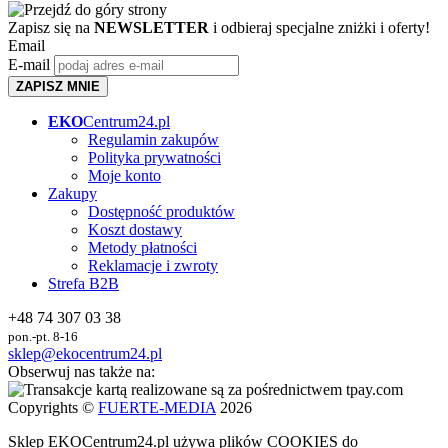
Zapisz się na
NEWSLETTER
i odbieraj specjalne zniżki i oferty!
Email
E-mail
ZAPISZ MNIE
EKO
Centrum24.pl
Regulamin zakupów
Polityka prywatności
Moje konto
Zakupy
Dostępność produktów
Koszt dostawy
Metody płatności
Reklamacje i zwroty
Strefa B2B
+48 74 307 03 38
pon.-pt. 8-16
sklep@ekocentrum24.pl
Obserwuj nas także na:
Copyrights ©
FUERTE-MEDIA
2026
Sklep
EKO
Centrum24.pl używa plików COOKIES do