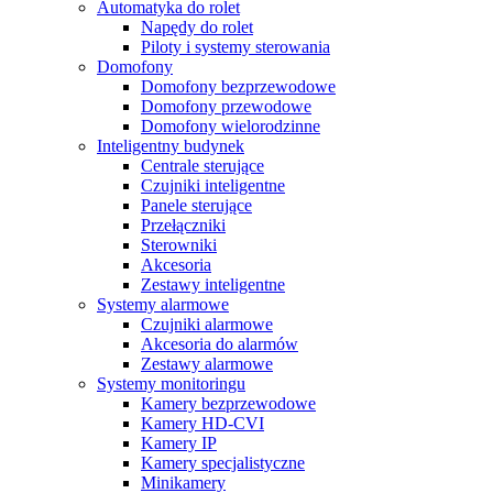
Automatyka do rolet
Napędy do rolet
Piloty i systemy sterowania
Domofony
Domofony bezprzewodowe
Domofony przewodowe
Domofony wielorodzinne
Inteligentny budynek
Centrale sterujące
Czujniki inteligentne
Panele sterujące
Przełączniki
Sterowniki
Akcesoria
Zestawy inteligentne
Systemy alarmowe
Czujniki alarmowe
Akcesoria do alarmów
Zestawy alarmowe
Systemy monitoringu
Kamery bezprzewodowe
Kamery HD-CVI
Kamery IP
Kamery specjalistyczne
Minikamery