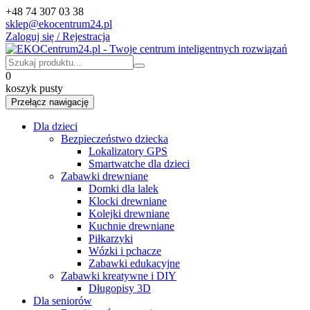
+48 74 307 03 38
sklep@ekocentrum24.pl
Zaloguj się / Rejestracja
0
koszyk pusty
Przełącz nawigację
Dla dzieci
Bezpieczeństwo dziecka
Lokalizatory GPS
Smartwatche dla dzieci
Zabawki drewniane
Domki dla lalek
Klocki drewniane
Kolejki drewniane
Kuchnie drewniane
Piłkarzyki
Wózki i pchacze
Zabawki edukacyjne
Zabawki kreatywne i DIY
Długopisy 3D
Dla seniorów