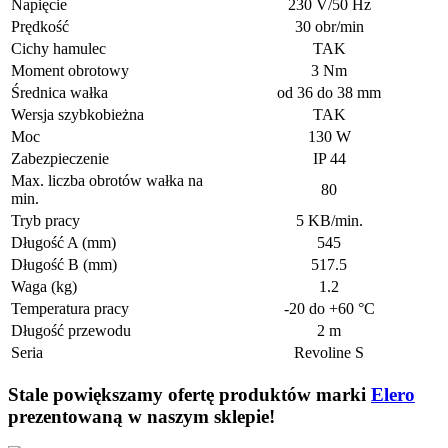
Napięcie
230 V/50 Hz
Prędkość
30 obr/min
Cichy hamulec
TAK
Moment obrotowy
3 Nm
Średnica wałka
od 36 do 38 mm
Wersja szybkobieżna
TAK
Moc
130 W
Zabezpieczenie
IP 44
Max. liczba obrotów wałka na
80
min.
Tryb pracy
5 KB/min.
Długość A (mm)
545
Długość B (mm)
517.5
Waga (kg)
1.2
Temperatura pracy
-20 do +60 °C
Długość przewodu
2 m
Seria
Revoline S
Stale powiększamy ofertę produktów marki
Elero
prezentowaną w naszym sklepie!