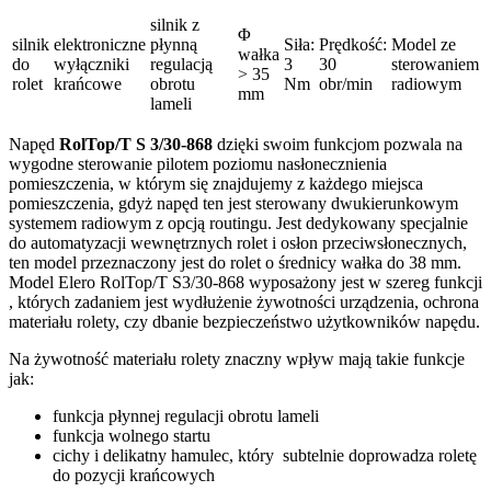
silnik z
Φ
silnik
elektroniczne
płynną
Siła:
Prędkość:
Model ze
wałka
do
wyłączniki
regulacją
3
30
sterowaniem
> 35
rolet
krańcowe
obrotu
Nm
obr/min
radiowym
mm
lameli
Napęd
RolTop/T S 3/30-868
dzięki swoim funkcjom pozwala na
wygodne sterowanie pilotem poziomu nasłonecznienia
pomieszczenia, w którym się znajdujemy z każdego miejsca
pomieszczenia, gdyż napęd ten jest sterowany dwukierunkowym
systemem radiowym z opcją routingu. Jest dedykowany specjalnie
do automatyzacji wewnętrznych rolet i osłon przeciwsłonecznych,
ten model przeznaczony jest do rolet o średnicy wałka do 38 mm.
Model Elero RolTop/T S3/30-868 wyposażony jest w szereg funkcji
, których zadaniem jest wydłużenie żywotności urządzenia, ochrona
materiału rolety, czy dbanie bezpieczeństwo użytkowników napędu.
Na żywotność materiału rolety znaczny wpływ mają takie funkcje
jak:
funkcja płynnej regulacji obrotu lameli
funkcja wolnego startu
cichy i delikatny hamulec, który subtelnie doprowadza roletę
do pozycji krańcowych