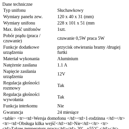
Dane techniczne
Typ unifonu
Słuchawkowy
Wymiary panelu zew.
120 x 40 x 31 (mm)
Wymiary unifonu
228 x 101 x 51 (mm
Max. ilość unifonów
1szt.
Pobór prądu (praca /
czuwanie 0,5W praca 5W
czuwanie)
Funkcje dodatkowe
przycisk otwierania bramy /drugiej
urządzenia
furtki
Materiał wykonania
Aluminium
Natężenie zasilana
1.1 A
Napięcie zasilania
12V
urządzenia
Regulacja głośności
Tak
rozmowy
Regulacja głośności
Tak
wywołania
Funkcja interkomu
Nie
Gwarancja
24 miesiące
<table> <tr><td>Wersja domofonu </td><td>1-rodzinna </td></tr>
<tr><td>Obsługa kilka wejść</td><td>Nie</td></tr> <tr>
<td>Zakres temperatury pracy</td><td>-20’...+55’C </td></tr>