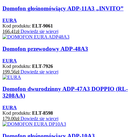
Domofon głośnomówiący ADP-11A3 „INVITO”
EURA
Kod produktu:
ELT-9061
166.41
zł
Dowiedz się więcej
Domofon przewodowy ADP-48A3
EURA
Kod produktu:
ELT-7926
199.56
zł
Dowiedz się więcej
Domofon dwurodzinny ADP-47A3 DOPPIO (RL-
3208AA)
EURA
Kod produktu:
ELT-8598
179.00
zł
Dowiedz się więcej
Domofon głośnomówiący ADP-10A3