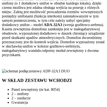
unifony (o 1 dodatkowy unifon w obrębie każdego lokalu), dzięki
czemu możliwa jest zdalna obsługa wejścia na posesję z różnych
miejsc. Zaletą jest możliwość prowadzenia rozmów wewnętrznych
pomiędzy unifonami (funkcja interkom) zainstalowanymi w tym
samym pomieszczeniu, w tym celu należy nabyć specjalny
dodatkowy unifon – model
ADA-32A3
(wersja grafitowo-srebrna).
Kaseta zewnętrzna domofonu zamknięta jest w małogabarytowej
obudowie, wyposażonej dodatkowo w daszek chroniący urządzenie
przed skutkami opadów atmosferycznych. Domofon dwurodzinny
przeznaczony jest do kontroli wejścia. Domofon wyposażony został
w słuchawkę-unifon w kolorze grafitowo-srebrnym,
małogabarytowy wandalo-odporny moduł zewnętrzny z dwoma
przyciskami.
W SKŁAD ZESTAWU WCHODZI
Panel zewnętrzny (nr kat. 8054)
2 – unifony
2 – zasilacze
Gwarancja