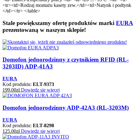
<tr><td>Rodzaj montażu kasety zew.</td><td>Natynk i podtynk
</td></tr> </table>
Stale powiększamy ofertę produktów marki
EURA
prezentowaną w naszym sklepie!
Domofon jednorodzinny z czytnikiem RFID (RL-
3203ID) ADP-41A3
EURA
Kod produktu:
ELT-9373
199.00
zł
Dowiedz się więcej
Domofon jednorodzinny ADP-42A3 (RL-3203M)
EURA
Kod produktu:
ELT-8298
125.00
zł
Dowiedz się więcej