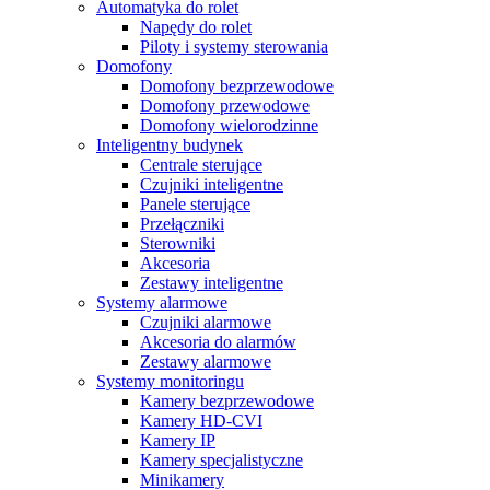
Automatyka do rolet
Napędy do rolet
Piloty i systemy sterowania
Domofony
Domofony bezprzewodowe
Domofony przewodowe
Domofony wielorodzinne
Inteligentny budynek
Centrale sterujące
Czujniki inteligentne
Panele sterujące
Przełączniki
Sterowniki
Akcesoria
Zestawy inteligentne
Systemy alarmowe
Czujniki alarmowe
Akcesoria do alarmów
Zestawy alarmowe
Systemy monitoringu
Kamery bezprzewodowe
Kamery HD-CVI
Kamery IP
Kamery specjalistyczne
Minikamery