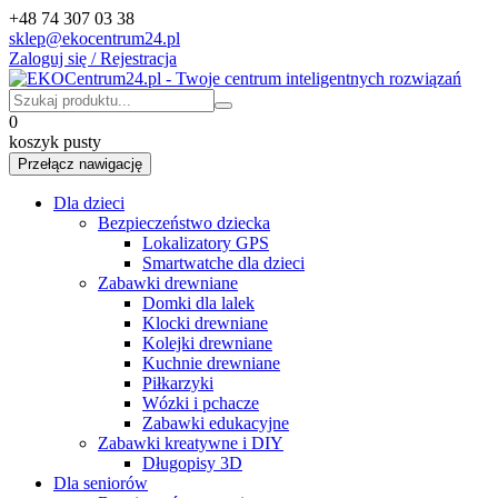
+48 74 307 03 38
sklep@ekocentrum24.pl
Zaloguj się / Rejestracja
0
koszyk pusty
Przełącz nawigację
Dla dzieci
Bezpieczeństwo dziecka
Lokalizatory GPS
Smartwatche dla dzieci
Zabawki drewniane
Domki dla lalek
Klocki drewniane
Kolejki drewniane
Kuchnie drewniane
Piłkarzyki
Wózki i pchacze
Zabawki edukacyjne
Zabawki kreatywne i DIY
Długopisy 3D
Dla seniorów