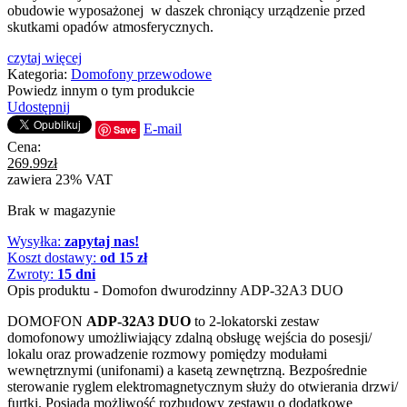
obudowie wyposażonej w daszek chroniący urządzenie przed
skutkami opadów atmosferycznych.
czytaj więcej
Kategoria:
Domofony przewodowe
Powiedz innym o tym produkcie
Udostępnij
E-mail
Save
Cena:
269.99
zł
zawiera 23% VAT
Brak w magazynie
Wysyłka:
zapytaj nas!
Koszt dostawy:
od 15 zł
Zwroty:
15 dni
Opis produktu - Domofon dwurodzinny ADP-32A3 DUO
DOMOFON
ADP-32A3 DUO
to 2-lokatorski zestaw
domofonowy umożliwiający zdalną obsługę wejścia do posesji/
lokalu oraz prowadzenie rozmowy pomiędzy modułami
wewnętrznymi (unifonami) a kasetą zewnętrzną. Bezpośrednie
sterowanie ryglem elektromagnetycznym służy do otwierania drzwi/
furtki. Posiada możliwość rozbudowy zestawu o dodatkowe