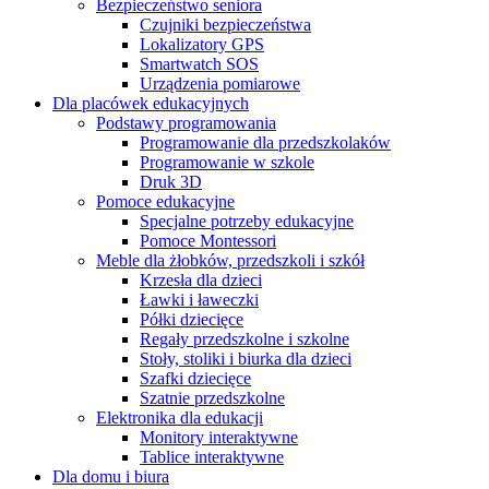
Bezpieczeństwo seniora
Czujniki bezpieczeństwa
Lokalizatory GPS
Smartwatch SOS
Urządzenia pomiarowe
Dla placówek edukacyjnych
Podstawy programowania
Programowanie dla przedszkolaków
Programowanie w szkole
Druk 3D
Pomoce edukacyjne
Specjalne potrzeby edukacyjne
Pomoce Montessori
Meble dla żłobków, przedszkoli i szkół
Krzesła dla dzieci
Ławki i ławeczki
Półki dziecięce
Regały przedszkolne i szkolne
Stoły, stoliki i biurka dla dzieci
Szafki dziecięce
Szatnie przedszkolne
Elektronika dla edukacji
Monitory interaktywne
Tablice interaktywne
Dla domu i biura