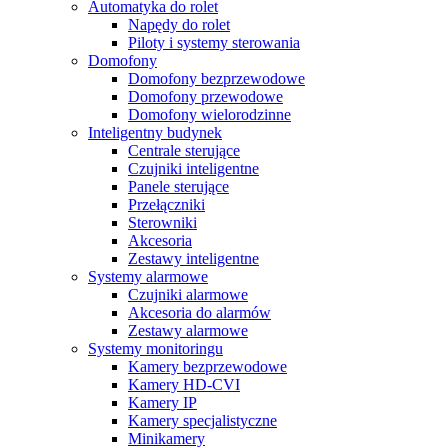
Automatyka do rolet
Napędy do rolet
Piloty i systemy sterowania
Domofony
Domofony bezprzewodowe
Domofony przewodowe
Domofony wielorodzinne
Inteligentny budynek
Centrale sterujące
Czujniki inteligentne
Panele sterujące
Przełączniki
Sterowniki
Akcesoria
Zestawy inteligentne
Systemy alarmowe
Czujniki alarmowe
Akcesoria do alarmów
Zestawy alarmowe
Systemy monitoringu
Kamery bezprzewodowe
Kamery HD-CVI
Kamery IP
Kamery specjalistyczne
Minikamery