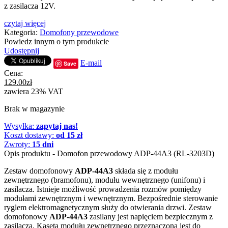
z zasilacza 12V.
czytaj więcej
Kategoria:
Domofony przewodowe
Powiedz innym o tym produkcie
Udostępnij
E-mail
Save
Cena:
129.00
zł
zawiera 23% VAT
Brak w magazynie
Wysyłka:
zapytaj nas!
Koszt dostawy:
od 15 zł
Zwroty:
15 dni
Opis produktu - Domofon przewodowy ADP-44A3 (RL-3203D)
Zestaw domofonowy
ADP-44A3
składa się z modułu
zewnętrznego (bramofonu), modułu wewnętrznego (unifonu) i
zasilacza. Istnieje możliwość prowadzenia rozmów pomiędzy
modułami zewnętrznym i wewnętrznym. Bezpośrednie sterowanie
ryglem elektromagnetycznym służy do otwierania drzwi. Zestaw
domofonowy
ADP-44A3
zasilany jest napięciem bezpiecznym z
zasilacza. Kaseta modułu zewnętrznego przeznaczona jest do