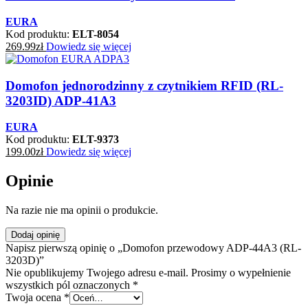
EURA
Kod produktu:
ELT-8054
269.99
zł
Dowiedz się więcej
Domofon jednorodzinny z czytnikiem RFID (RL-
3203ID) ADP-41A3
EURA
Kod produktu:
ELT-9373
199.00
zł
Dowiedz się więcej
Opinie
Na razie nie ma opinii o produkcie.
Dodaj opinię
Napisz pierwszą opinię o „Domofon przewodowy ADP-44A3 (RL-
3203D)”
Nie opublikujemy Twojego adresu e-mail. Prosimy o wypełnienie
wszystkich pól oznaczonych *
Twoja ocena
*