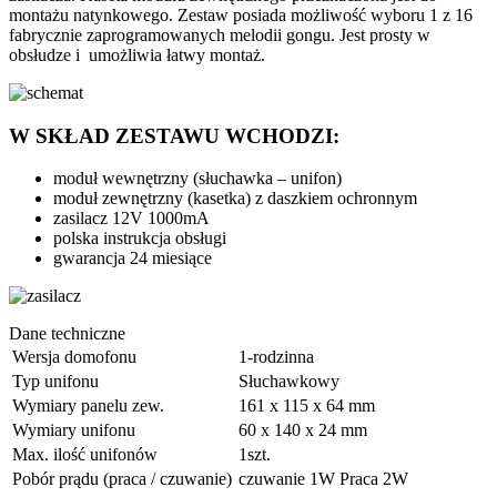
montażu natynkowego. Zestaw posiada możliwość wyboru 1 z 16
fabrycznie zaprogramowanych melodii gongu. Jest prosty w
obsłudze i umożliwia łatwy montaż.
W SKŁAD ZESTAWU WCHODZI:
moduł wewnętrzny (słuchawka – unifon)
moduł zewnętrzny (kasetka) z daszkiem ochronnym
zasilacz 12V 1000mA
polska instrukcja obsługi
gwarancja 24 miesiące
Dane techniczne
Wersja domofonu
1-rodzinna
Typ unifonu
Słuchawkowy
Wymiary panelu zew.
161 x 115 x 64 mm
Wymiary unifonu
60 x 140 x 24 mm
Max. ilość unifonów
1szt.
Pobór prądu (praca / czuwanie)
czuwanie 1W Praca 2W