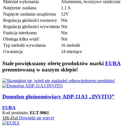
Materiał wykonania
Aluminium, tworzywo sztukczne
Natężenie zasilana
1.1 A
Napięcie zasilania urządzenia
12V
Regulacja głośności rozmowy
Nie
Regulacja głośności wywołania
Nie
Funkcja interkomu
Nie
Obsługa kilka wejść
Nie
Typ melodii wywołania
16 melodii
Gwarancja
24 miesiące
Stale powiększamy ofertę produktów marki
EURA
prezentowaną w naszym sklepie!
Domofon głośnomówiący ADP-11A3 „INVITO”
EURA
Kod produktu:
ELT-9061
166.41
zł
Dowiedz się więcej