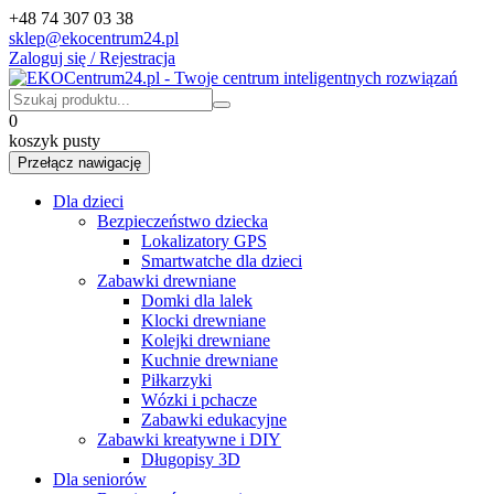
+48 74 307 03 38
sklep@ekocentrum24.pl
Zaloguj się / Rejestracja
0
koszyk pusty
Przełącz nawigację
Dla dzieci
Bezpieczeństwo dziecka
Lokalizatory GPS
Smartwatche dla dzieci
Zabawki drewniane
Domki dla lalek
Klocki drewniane
Kolejki drewniane
Kuchnie drewniane
Piłkarzyki
Wózki i pchacze
Zabawki edukacyjne
Zabawki kreatywne i DIY
Długopisy 3D
Dla seniorów