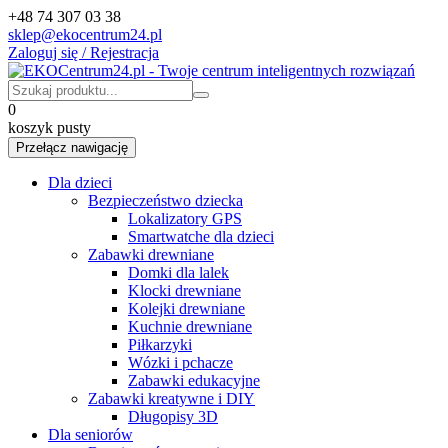
+48 74 307 03 38
sklep@ekocentrum24.pl
Zaloguj się / Rejestracja
0
koszyk pusty
Przełącz nawigację
Dla dzieci
Bezpieczeństwo dziecka
Lokalizatory GPS
Smartwatche dla dzieci
Zabawki drewniane
Domki dla lalek
Klocki drewniane
Kolejki drewniane
Kuchnie drewniane
Piłkarzyki
Wózki i pchacze
Zabawki edukacyjne
Zabawki kreatywne i DIY
Długopisy 3D
Dla seniorów