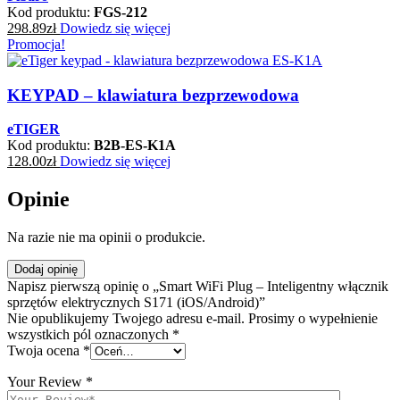
Kod produktu:
FGS-212
298.89
zł
Dowiedz się więcej
Promocja!
KEYPAD – klawiatura bezprzewodowa
eTIGER
Kod produktu:
B2B-ES-K1A
128.00
zł
Dowiedz się więcej
Opinie
Na razie nie ma opinii o produkcie.
Dodaj opinię
Napisz pierwszą opinię o „Smart WiFi Plug – Inteligentny włącznik
sprzętów elektrycznych S171 (iOS/Android)”
Nie opublikujemy Twojego adresu e-mail. Prosimy o wypełnienie
wszystkich pól oznaczonych *
Twoja ocena
*
Your Review
*