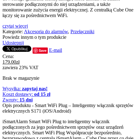
sterowanie podłączonymi do niej urządzeniami, a także
monitorowanie zużycia energii elektrycznej. Z centralką Cube One
łączy się za pośrednictwem WiFi.
czytaj więcej
Kategorie:
Akcesoria do alarmów
,
Przełączniki
Powiedz innym o tym produkcie
Udostępnij
E-mail
Save
Cena:
179.00
zł
zawiera 23% VAT
Brak w magazynie
Wysyłka:
zapytaj nas!
Koszt dostawy:
od 15 zł
Zwroty:
15 dni
Opis produktu - Smart WiFi Plug – Inteligentny włącznik sprzętów
elektrycznych S171 (iOS/Android)
iSmartAlarm Smart WiFi Plug to inteligentny włącznik
podłączonych za jego pośrednictwem sprzętów oraz urządzeń
elektrycznych. Smart WiFi Plug Współpracuje bezpośrednio,
bezprzewodowo z centralą iSmartAlarm – Cube One przez co daje