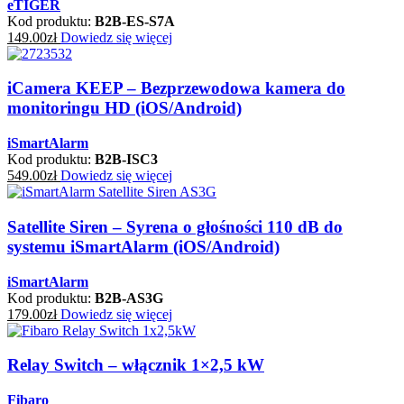
eTIGER
Kod produktu:
B2B-ES-S7A
149.00
zł
Dowiedz się więcej
iCamera KEEP – Bezprzewodowa kamera do
monitoringu HD (iOS/Android)
iSmartAlarm
Kod produktu:
B2B-ISC3
549.00
zł
Dowiedz się więcej
Satellite Siren – Syrena o głośności 110 dB do
systemu iSmartAlarm (iOS/Android)
iSmartAlarm
Kod produktu:
B2B-AS3G
179.00
zł
Dowiedz się więcej
Relay Switch – włącznik 1×2,5 kW
Fibaro