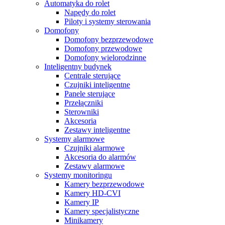
Automatyka do rolet
Napędy do rolet
Piloty i systemy sterowania
Domofony
Domofony bezprzewodowe
Domofony przewodowe
Domofony wielorodzinne
Inteligentny budynek
Centrale sterujące
Czujniki inteligentne
Panele sterujące
Przełączniki
Sterowniki
Akcesoria
Zestawy inteligentne
Systemy alarmowe
Czujniki alarmowe
Akcesoria do alarmów
Zestawy alarmowe
Systemy monitoringu
Kamery bezprzewodowe
Kamery HD-CVI
Kamery IP
Kamery specjalistyczne
Minikamery