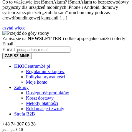
Co to właściwie jest iSmartAlarm? iSmartAlarm to bezprzewodowy,
przyjazny dla urządzeń mobilnych iPhone i Android, domowy
system zabezpieczeń „zrób to sam” uruchomiony podczas
crowdfoundingowej kampanii […]
czytaj więcej
Zapisz się na
NEWSLETTER
i odbieraj specjalne zniżki i oferty!
Email
E-mail
ZAPISZ MNIE
EKO
Centrum24.pl
Regulamin zakupów
Polityka prywatności
Moje konto
Zakupy
Dostępność produktów
Koszt dostawy
Metody płatności
Reklamacje i zwroty
Strefa B2B
+48 74 307 03 38
pon.-pt. 8-16