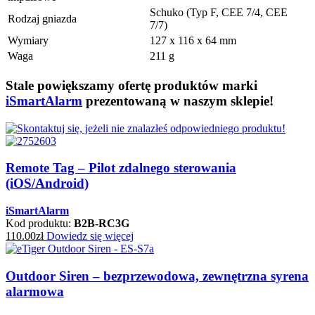
Schuko (Typ F, CEE 7/4, CEE
Rodzaj gniazda
7/7)
Wymiary
127 x 116 x 64 mm
Waga
211 g
Stale powiększamy ofertę produktów marki
iSmartAlarm
prezentowaną w naszym sklepie!
Remote Tag – Pilot zdalnego sterowania
(iOS/Android)
iSmartAlarm
Kod produktu:
B2B-RC3G
110.00
zł
Dowiedz się więcej
Outdoor Siren – bezprzewodowa, zewnętrzna syrena
alarmowa