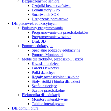
Bezpieczeństwo seniora
Czujniki bezpieczeństwa
Lokalizatory GPS
Smartwatch SOS
Urządzenia pomiarowe
Dla placówek edukacyjnych
Podstawy programowania
Programowanie dla przedszkolaków
Programowanie w szkole
Druk 3D
Pomoce edukacyjne
Specjalne potrzeby edukacyjne
Pomoce Montessori
Meble dla żłobków, przedszkoli i szkół
Krzesła dla dzieci
Ławki i ławeczki
Półki dziecięce
Regały przedszkolne i szkolne
Stoły, stoliki i biurka dla dzieci
Szafki dziecięce
Szatnie przedszkolne
Elektronika dla edukacji
Monitory interaktywne
Tablice interaktywne
Dla domu i biura