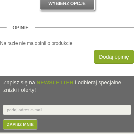
WYBIERZ OPCJE
od
260.00zł
do
275.00zł
OPINIE
Na razie nie ma opinii o produkcie.
Dodaj opinię
Zapisz się na
NEWSLETTER
i odbieraj specjalne
zniżki i oferty!
Email
E-
mail
ZAPISZ MNIE