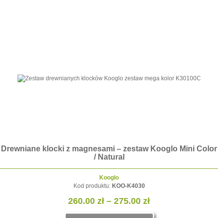
rewniane klocki z magnesami – zestaw Kooglo Mini Color
/ Natural
Kooglo
Kod produktu:
KOO-K4030
Zakres
260.00
zł
–
275.00
zł
cen: