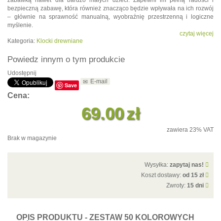
zabawką nawet dla bardzo małych dzieci. Zapewni im pełną radości i
bezpieczną zabawę, która również znacząco będzie wpływała na ich rozwój
– głównie na sprawność manualną, wyobraźnię przestrzenną i logiczne
myślenie.
czytaj więcej
Kategoria:
Klocki drewniane
Powiedz innym o tym produkcie
Udostępnij
E-mail
Save
Cena:
69.00
zł
zawiera 23% VAT
Brak w magazynie
Wysyłka:
zapytaj nas!
Koszt dostawy:
od 15 zł
Zwroty:
15 dni
OPIS PRODUKTU - ZESTAW 50 KOLOROWYCH