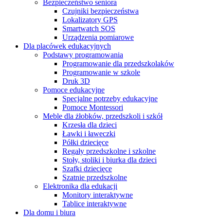
Bezpieczeństwo seniora
Czujniki bezpieczeństwa
Lokalizatory GPS
Smartwatch SOS
Urządzenia pomiarowe
Dla placówek edukacyjnych
Podstawy programowania
Programowanie dla przedszkolaków
Programowanie w szkole
Druk 3D
Pomoce edukacyjne
Specjalne potrzeby edukacyjne
Pomoce Montessori
Meble dla żłobków, przedszkoli i szkół
Krzesła dla dzieci
Ławki i ławeczki
Półki dziecięce
Regały przedszkolne i szkolne
Stoły, stoliki i biurka dla dzieci
Szafki dziecięce
Szatnie przedszkolne
Elektronika dla edukacji
Monitory interaktywne
Tablice interaktywne
Dla domu i biura