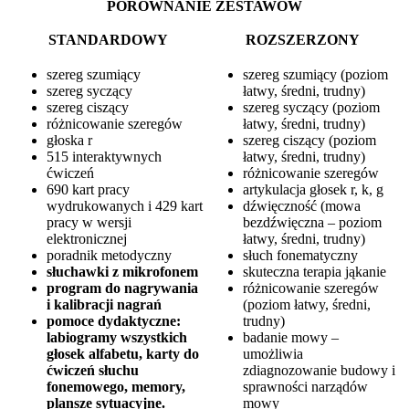
PORÓWNANIE ZESTAWÓW
STANDARDOWY
ROZSZERZONY
szereg szumiący
szereg szumiący (poziom
szereg syczący
łatwy, średni, trudny)
szereg ciszący
szereg syczący (poziom
różnicowanie szeregów
łatwy, średni, trudny)
głoska r
szereg ciszący (poziom
515 interaktywnych
łatwy, średni, trudny)
ćwiczeń
różnicowanie szeregów
690 kart pracy
artykulacja głosek r, k, g
wydrukowanych i 429 kart
dźwięczność (mowa
pracy w wersji
bezdźwięczna – poziom
elektronicznej
łatwy, średni, trudny)
poradnik metodyczny
słuch fonematyczny
słuchawki z mikrofonem
skuteczna terapia jąkanie
program do nagrywania
różnicowanie szeregów
i kalibracji nagrań
(poziom łatwy, średni,
pomoce dydaktyczne:
trudny)
labiogramy wszystkich
badanie mowy –
głosek alfabetu, karty do
umożliwia
ćwiczeń słuchu
zdiagnozowanie budowy i
fonemowego, memory,
sprawności narządów
plansze sytuacyjne.
mowy