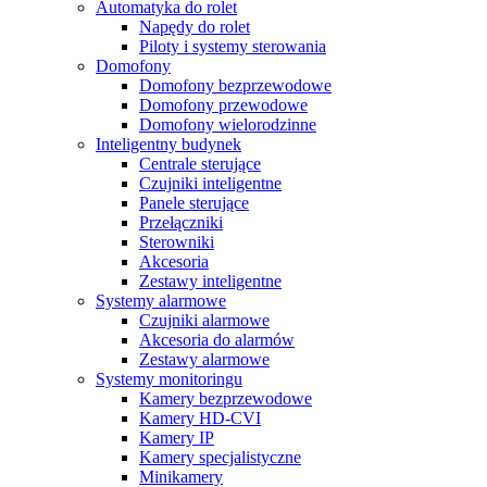
Automatyka do rolet
Napędy do rolet
Piloty i systemy sterowania
Domofony
Domofony bezprzewodowe
Domofony przewodowe
Domofony wielorodzinne
Inteligentny budynek
Centrale sterujące
Czujniki inteligentne
Panele sterujące
Przełączniki
Sterowniki
Akcesoria
Zestawy inteligentne
Systemy alarmowe
Czujniki alarmowe
Akcesoria do alarmów
Zestawy alarmowe
Systemy monitoringu
Kamery bezprzewodowe
Kamery HD-CVI
Kamery IP
Kamery specjalistyczne
Minikamery