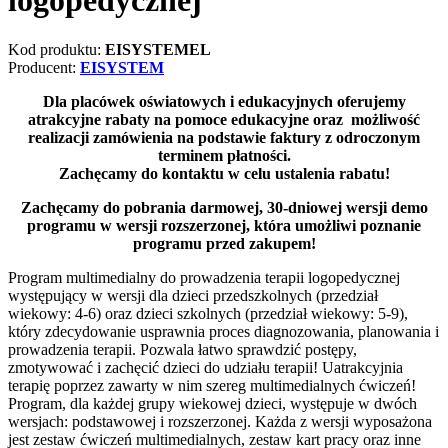
logopedycznej
Kod produktu:
EISYSTEMEL
Producent:
EISYSTEM
Dla placówek oświatowych i edukacyjnych oferujemy
atrakcyjne rabaty na pomoce edukacyjne oraz możliwość
realizacji zamówienia na podstawie faktury z odroczonym
terminem płatności.
Zachęcamy do kontaktu w celu ustalenia rabatu!
Zachęcamy do pobrania darmowej, 30-dniowej wersji demo
programu w wersji rozszerzonej, która umożliwi poznanie
programu przed zakupem!
Program multimedialny do prowadzenia terapii logopedycznej
występujący w wersji dla dzieci przedszkolnych (przedział
wiekowy: 4-6) oraz dzieci szkolnych (przedział wiekowy: 5-9),
który zdecydowanie usprawnia proces diagnozowania, planowania i
prowadzenia terapii. Pozwala łatwo sprawdzić postępy,
zmotywować i zachęcić dzieci do udziału terapii! Uatrakcyjnia
terapię poprzez zawarty w nim szereg multimedialnych ćwiczeń!
Program, dla każdej grupy wiekowej dzieci, występuje w dwóch
wersjach: podstawowej i rozszerzonej. Każda z wersji wyposażona
jest zestaw ćwiczeń multimedialnych, zestaw kart pracy oraz inne