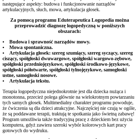
następujące aspekty: budowa i funkcjonowanie narządów
artykulacyjnych, słuch, mowa, artykulacja głosek.
Za pomocą programu Eduterapeutica Logopedia można
przeprowadzić diagnozę logopedyczną w poniższych
obszarach:
• Budowa i sprawność narządów mowy.
• Mowa spontaniczna.
• Artykulacja głosek: szereg szumiący, szereg syczący, szereg
ciszący, spółgłoski dwuwargowe, spółgłoski wargowo-zębowe,
spółgłoski przedniojęzykowe, spółgłoski środkowo-językowe,
spółgłoski półotwarte, spółgłoski tylnojęzykowe, samogłoski
ustne, samogłoski nosowe.
• Artykulacja tekstu.
Terapia logopedyczna niejednokrotnie jest dla dziecka nużąca i
monotonna, przecież polega głównie na wielokrotnym powtarzaniu
tych samych głosek. Multimedialny charakter programu powoduje,
że ćwiczenia są dla dzieci atrakcyjne. Najczęściej nie czują w ogóle,
że są poddawane terapii, traktują te spotkania jako świetną zabawę!
Program umożliwia także tradycyjną pracę z dzieckiem bez użycia
komputera, gdyż zawiera szeroki wybór kolorowych kart pracy
gotowych do wydruku.