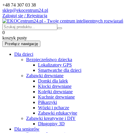
+48 74 307 03 38
sklep@ekocentrum24.pl
Zaloguj się / Rejestracja
0
koszyk pusty
Przełącz nawigację
Dla dzieci
Bezpieczeństwo dziecka
Lokalizatory GPS
Smartwatche dla dzieci
Zabawki drewniane
Domki dla lalek
Klocki drewniane
Kolejki drewniane
Kuchnie drewniane
Piłkarzyki
Wózki i pchacze
Zabawki edukacyjne
Zabawki kreatywne i DIY
Długopisy 3D
Dla seniorów