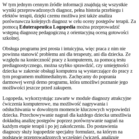
W tym jednym cennym źródle informacji znajdują się wszystkie
wyniki przeprowadzonych diagnoz, pełna historia przebiegu i
efektów terapii, dzięki czemu możliwa jest także analiza
porównawcza kolejnych diagnoz w celu oceny postępów terapii. Za
pomocą
Eduterapeutica Logopedia
można przeprowadzić
wstępną diagnozę pedagogiczną z orientacyjną oceną gotowości
szkolnej.
Obsługa programu jest prosta i intuicyjna, więc praca z nim nie
powinna stanowić problemu ani dla terapeuty, ani dla dziecka. Ze
względu na konieczność pracy z komputerem, za pomocą testu
prediagnostycznego, można szybko sprawdzić, czy umiejętności
dziecka w zakresie obsługi komputera są wystarczające do pracy z
tym programem multimedialnym. Zachęcamy do poprania
darmowej wersji demo programu, która umożliwi poznanie jego
możliwości jeszcze przed zakupem.
Logopeda, wykorzystując zawarte w module diagnozy atrakcyjne
ćwiczenia komputerowe, ma możliwość nagrywania i
odsłuchiwania w dowolnym momencie kluczowych wypowiedzi
dziecka. Przechowywanie nagrań dla każdego dziecka umożliwia
dokładną analizę postępów poprzez porównywanie nagrań na
każdym etapie terapii i po jej zakończeniu. Do postawienia
diagnozy służy logopedzie specjalny formularz, na którym na
podstawie przeprowadzonych wcześniej ćwiczeń, analizuje