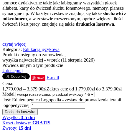
pomoce dydaktyczne takie jak: labiogramy wszystkich głosek
alfabetu, karty do ćwiczeń słuchu fonemowego, memory, plansze
sytuacyjne itp. W każdym zestawie znajdują się także
słuchawki z
mikrofonem
, a w zestawie rozszerzonym, oprócz większej ilości
ćwiczeń i kart pracy, znajduje się także
drukarka laserowa
.
czytaj więcej
Kategoria:
Edukacja językowa
Produkt dostępny do zamówienia,
wysyłka najwcześniej - wtorek (11 sierpnia 2026)
Powiedz innym o tym produkcie
Udostępnij
E-mail
Save
Cena:
1,779.00
zł
–
3,379.00
zł
Zakres cen: od 1,779.00zł do 3,379.00zł
Model
ilość Eduterapeutica Logopedia - zestaw do prowadzenia terapii
logopedycznej
Dodaj do koszyka
Wysyłka:
3-5 dni
Koszt dostawy:
GRATIS
Zwroty:
15 dni