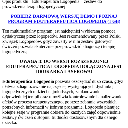
Opis produktu - Eduterapeutica Logopedia – zestaw do
prowadzenia terapii logopedycznej
POBIERZ DARMOWĄ WERSJĘ DEMO I POZNAJ
PROGRAM EDUTERAPEUTICA LOGOPEDIA (1 GB)
Ten multimedialny program jest najchętniej wybieraną pomocą
dydaktyczną przez logopedów. Jest rekomendowany przez Polski
Związek Logopedów, gdyż zawarty w nim zestaw gotowych
ćwiczeń pozwala skutecznie przeprowadzić diagnozę i terapię
logopedyczną.
UWAGA !!! DO WERSJI ROZSZERZONEJ
EDUTERAPEUTICA LOGOPEDIA DOŁĄCZONA JEST
DRUKARKA LASEROWA!
Eduterapeutica Logopedia
pozwala oszczędzić dużo czasu, gdyż
ułatwia zdiagnozowanie najczęściej występujących dysfunkcji
logopedycznych u dzieci najmłodszych, zaplanowanie
odpowiedniej terapii oraz umożliwia kontrolowanie i analizowanie
efektów procesu terapeutycznego, poprzez zebranie wszystkich
potrzebnych informacji w jednym programie. Logopeda planując
kolejne sesje w programie dobiera do każdych zajęć odpowiednie
zestawy ćwiczeń o stopniu trudności dostosowanym dla danego
dziecka.