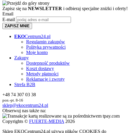
Zapisz się na
NEWSLETTER
i odbieraj specjalne zniżki i oferty!
Email
E-mail
ZAPISZ MNIE
EKO
Centrum24.pl
Regulamin zakupów
Polityka prywatności
Moje konto
Zakupy
Dostępność produktów
Koszt dostawy
Metody płatności
Reklamacje i zwroty
Strefa B2B
+48 74 307 03 38
pon.-pt. 8-16
sklep@ekocentrum24.pl
Obserwuj nas także na:
Copyrights ©
FUERTE-MEDIA
2026
Sklep
EKO
Centrum24.pl używa plików COOKIES do